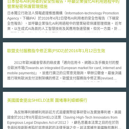
日本發布AI利用者的安全性報告，呼籲企業強化AI利用過程中的
營業秘密保護管理措施
日本獨立行政法人情報處理推進機構（Information-technology Promotion
Agency，下稱IPA）於2026年4月2日發布AI利用者的安全性報告（下稱安
全性報告），並呼籲企業強化AI利用過程中的營業秘密保護管理措施。 近年
來，以生成式AI為首的人工智慧技術及其應用急速發展，但另一方面，針對
AI開發與運用所衍生之安全性風險亦層出不窮。IPA針對其於今(2026)年1月
發布之10大資訊安全威脅中的第三位風險，即AI應用所帶來的網路風險，發
布安全性報告，期協助企業降低AI利用過程中的營業秘密外洩風險。 安全性
報告指出，有高達67%的企業職員會透過個人帳號使用生成式AI，且有高達
歐盟支付服務指令修正案(PSD2)於2016年1月12日生效
77%會直接將公司內部資料「複製貼上」到生成式AI對話框。由於雲端AI係
藉由網路串接方式提供AI服務，因此人員若將企業之營業秘密輸入AI中，即
2012年歐洲議會發表的綠皮書「邁向信用卡、網路以及手機支付的整
意味著將企業之營業秘密提供營運AI服務的外部企業。此外，在雲端AI中輸
合歐洲市場(Towards an integrated European market for card, internet and
入企業之營業秘密，除了該營業秘密可能會被作為學習資料，用於訓練AI以
mobile payments)」，並進行廣泛的公眾意見徵詢，舉辦公聽會，最後決議
外，其他企業亦可能透過該雲端AI輸出之內容取得該營業秘密，潛在高度洩
進行現有歐洲支付法制架構的修正。歐盟支付服務指令修正案(revised
密風險。準此，安全性報告提醒企業勿在具備網路串接功能之雲端AI上傳包
Payment Service Directives, PSD2)於2013年7月由執委會提出，2015年
含企業營業秘密之資料，並呼籲企業透過諸如將AI瀏覽器區分為企業內部使
10月歐洲議會通過，今年1月12日生效，預期英國、保加利亞、丹麥、德
用與外部使用之方式，強化內部營業秘密保護管理措施，以避免洩密風險。
國、奧地利以及法國將會率先修正原有的支付服務法制完成轉換。產業界一
企業如欲於內部導入AI應用以提升業務效率，可參考資訊工業策進會科技法
致對於修正案表示歡迎，因為本次修正將會大幅提升支付創新應用的發展可
美國國會提出SHIELD法案 圍堵專利蟑螂橫行
律研究所創意智財中心（資策會科法所創智中心）發布之《營業秘密保護管
能，尤其是行動支付。 PSD2之重大修正包含針對支付服務的內容作出
理規範》、《營業秘密管理指針2.0》，建立營業秘密管理措施或相關機
修正，新增第三方支付服務提供人(third party payment service provider，
制，避免在使用AI提升業務效率的同時，導致具備機敏性或屬於營業秘密之
為反制專利蟑螂利用訴訟方式滋擾實際從事研發以及實施專利者，美國
簡稱TPP)為支付服務之內容(附件一第7項)。TPP的內涵為透過對於其它支
資訊外洩。 本文為資策會科法所創智中心完成之著作，非經同意或授權，
國會於2012年8月提出SHIELD法案（Saving High-Tech Innovators from
付服務提供者的支付帳戶的存取，提供包含支付發動服務(payment
不得為轉載、公開播送、公開傳輸、改作或重製等利用行為。 本文同步刊
Egregious Legal Disputes Act of 2012 ），顧名思義本法案之目的在於防
initiation services)以及帳戶資訊服務(account information services)。依照
登於TIPS網站（https://www.tips.org.tw）
免高科技創新者陷於惡意挑起的法律爭端之中。該法案補充美國聯邦專利法