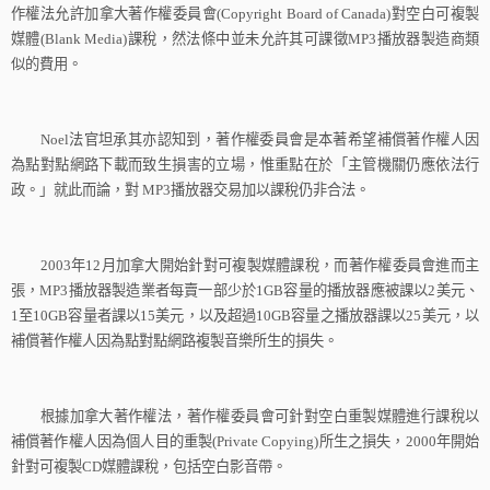
作權法允許加拿大著作權委員會
(Copyright Board of Canada)
對空白可複製
媒體
(Blank Media)
課稅，然法條中並未允許其可課徵
MP3
播放器製造商類
似的費用。
Noel
法官坦承其亦認知到，著作權委員會是本著希望補償著作權人因
為點對點網路下載而致生損害的立場，惟重點在於「主管機關仍應依法行
政。」就此而論，對
MP3
播放器交易加以課稅仍非合法。
2003
年
12
月加拿大開始針對可複製媒體課稅，而著作權委員會進而主
張，
MP3
播放器製造業者每賣一部少於
1G
B
容量的播放器應被課以
2
美元、
1
至
10G
B
容量者課以
15
美元，以及超過
10G
B
容量之播放器課以
25
美元，以
補償著作權人因為點對點網路複製音樂所生的損失。
根據加拿大著作權法，著作權委員會可針對空白重製媒體進行課稅以
補償著作權人因為個人目的重製
(Private Copying)
所生之損失，
2000
年開始
針對可複製
CD
媒體課稅，包括空白影音帶。