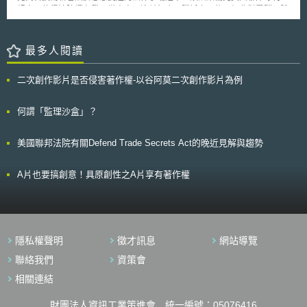
第58條規定，TPP服務提供者具備下列義務： 1.確保支付服務使用者的個人
規定，使得法院得在發現當事人一造並無合理勝訴之可能而仍舊對電腦硬體
化安全資訊不會被其它人取得。 2.以明確的方式向帳戶之支付服務提供者認
或軟體專利之有效性提起訴訟，或主張被侵權時，法院得判決其回復全部訴
證自己的身分。 3.不儲存支付服務使用者的敏感支付資訊或個人化安全憑
訟之費用支出予除美國以外勝訴之一造（the prevailing party），包括合理
證。 除此之外，PSD2明確將純粹的技術服務提供者排除於支付機構之
之律師費。 SHIELD法案原立意良善，但其也可能就像兩面刃，例如法
最多人閱讀
範圍，無需適用支付服務指令。 PSD2亦授權EBA發布相關規定制定技
案的規範內容用語抽象，以致於在企圖達到其立法目的外，未同時設想可能
術門檻，包含強力的客戶身分認證以及通訊資訊標準。
造成的法律陷阱或未預期之法律效果。就法案內容來看，其賦予法院得判決
二次創作影片是否侵害著作權-以谷阿莫二次創作影片為例
要求回復訴訟費用及律師費之人（所謂勝訴之一造）並不限於原告。又本法
案得適用在任何電腦或軟體專利的訴訟，因此，當兩家大型公司相互就專利
實施進行對決時，SHIELD法案無異使得原本已經成本很高的競爭更提高雙
何謂「監理沙盒」？
方的賭注。此外，法案中對「電腦」的定義，不限於一般認知的「軟體或電
腦硬體公司」，使得從金融業到汽車製造都可能涵蓋在內，例如銀行就有許
美國聯邦法院有關Defend Trade Secrets Act的晚近見解與趨勢
多系統可能同時連接具專利之電腦或其他軟體組件。更重要的是，何時勝訴
方可獲得律師費之補償判決，法案亦沒有給法院明確之範圍。 雖然本
法案最後通過與否或通過施行後的樣貌仍未可知，但可得知的是對於部分
A片也要搞創意！具原創性之A片享有著作權
NPE之負面利用專利制度之行為，已促使政府與法界思索專利制度如何衡平
專利權保護而更能達到專利制度設置之目的，而其未來顯然仍有一段遙遠的
路要走。
隱私權聲明
徵才訊息
網站導覽
聯絡我們
資策會
相關連結
財團法人資訊工業策進會 統一編號：05076416