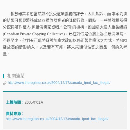
播放器業者想當然並不接受這項義務的課予，因此起訴，而
本案判決
的結果可預見將造成
MP3
播放器業者的降價行為。同時，一些將課稅所得
分配與著作權人
(
包括演奏家或唱片公司
)
的機構，如加拿大個人重製組織
(Canadian Private Copying Collective)
，已在評估是否將上訴至最高法院。
不過至少，他們有可能將遊說加拿大政府以修正著作權法之方式，將
MP3
播放器的情形納入，以及若有可能，將未來類似性質之商品一併納入考
量。
相關連結
http://www.theregister.co.uk/2004/12/17/canada_ipod_tax_illegal/
上稿時間：
2005年01月
資料來源：
http://www.theregister.co.uk/2004/12/17/canada_ipod_tax_illegal/