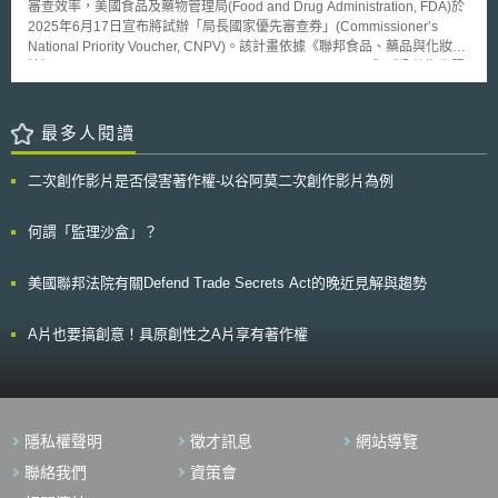
審查效率，美國食品及藥物管理局(Food and Drug Administration, FDA)於
慧手機的某些功能。 這些案件被合併由芝加哥聯邦法院，然而，審理
2025年6月17日宣布將試辦「局長國家優先審查券」(Commissioner’s
法官Richard Posner在2012年審判前夕即駁回案件，認為無任何一方可提
National Priority Voucher, CNPV)。該計畫依據《聯邦食品、藥品與化妝品
供足夠的證據各自的主張。上個月，上訴法院讓iPhone製造商另一次機
法》(The Federal Food, Drug, and Cosmetic Act, FFDCA)與《公共衛生服
會，贏得一個對抗競爭對手的銷售禁令。 谷歌於2012年以125億美元
務法案》(Public Health Service Act, PHSA)授權。CNPV將不同審查分組集
收購摩托羅拉移動，今年將摩托羅拉移動出售給聯想，仍保留大多數的專
中處理，並結合資料預先提交機制，力求將一般10-12個月的審查流程壓縮
利。
至1-2個月，試辦期為一年，並與現行優先審查及優先審查券(Priority
最多人閱讀
Voucher, PRV)機制獨立並行。 內容要點： 1.遴選資格：符合任一「國家優
先」標準之廠商 因應公衛危機：如廣效疫苗開發 帶來潛在的創新療法：超
二次創作影片是否侵害著作權-以谷阿莫二次創作影片為例
越突破性療法認定成效的新型療法 解決未滿足公共衛生需求：如罕病或缺
乏療效標準治療之疾病 提升美國供應鏈韌性：如將藥品研發、臨床、生產
遷至美國 提高可負擔性：將美國藥價降至最惠國藥價，或減少下游醫療費
何謂「監理沙盒」？
用 2.使用與要求： 適用階段：可於申請臨床試驗或申請藥證等階段啟用，
亦可先領「未指名券」保留資格。 文件要求：需提前60天提交完整藥品化
美國聯邦法院有關Defend Trade Secrets Act的晚近見解與趨勢
學製造與管制(Chemistry, Manufacturing, and Controls, CMC)與仿單預
審，如遇重大缺件FDA得延長審查期限。 有效性：2年內使用，逾期失效；
不可轉讓，但併購案中可沿用。 CNPV透過團隊同日決策，有望在FDA人力
A片也要搞創意！具原創性之A片享有著作權
縮減背景下縮短審查時程。並強調國家利益，可能優先惠及具戰略價值及在
美投資的大型藥廠；對我國優化藥品審查流程與吸引製造投資等目標，亦具
重要參考價值。
隱私權聲明
徵才訊息
網站導覽
聯絡我們
資策會