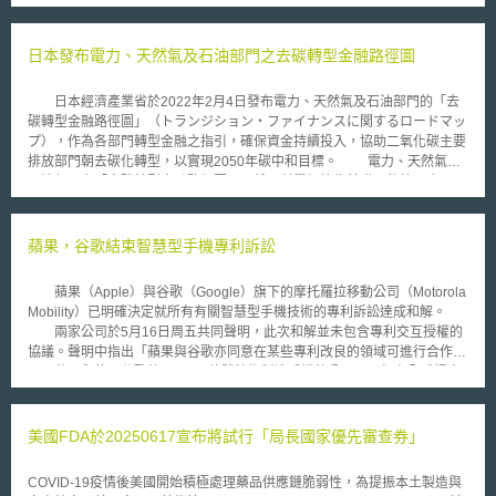
商業對於專利保護的重視。 EPO 負責人Benoît Battistelli 對此表示，這
代表著歐洲不儘有著高度吸引力的科技市場使企業以及研發者爭相投入，更
是全球創新能量的核心。 像是義大利和西班牙是在他們近四年來表現
日本發布電力、天然氣及石油部門之去碳轉型金融路徑圖
最好的一年，專利申請案件分別成長了9%、3.8%；同時，比利時為5.9%、
英國為5.7%、荷蘭為3.3%、瑞士為2.6%。甚至也有大幅成長的國家，波蘭
日本經濟產業省於2022年2月4日發布電力、天然氣及石油部門的「去
成長17.8%、立陶宛成長62.5%。不過，部分國家專利申請案件數量卻是持
碳轉型金融路徑圖」（トランジション・ファイナンスに関するロードマッ
續下滑，德國下降了3.2%、芬蘭下降8.3%、丹麥下降2.7%。 另外，
プ），作為各部門轉型金融之指引，確保資金持續投入，協助二氧化碳主要
值得一提的是，不僅是非歐洲當地企業在歐洲的專利申請案件數量有所增
排放部門朝去碳化轉型，以實現2050年碳中和目標。 電力、天然氣及
加，歐洲當地企業或是研發者於歐洲以外地區的專利申請案件數量也有亮眼
石油部門之「去碳轉型金融路徑圖」，係以科學根據為基礎，依據日本國內
的表現，再次顯現了歐洲的創新潛力。 以產業別觀之，醫學科技相關
電力、天然氣、石油部門之現況及相關政策規劃，導入現階段具可行性之技
專利申請案數量再次位於EPO中的第一名，成長了11%，引擎相關專利成長
術，確實推動減少二氧化碳排放；同時並針對未來技術的發展與革新目標訂
18%、 藥學相關專利成長10%、電腦相關專利成長8%。 然而，這樣的
定時間表，確保技術與各部門未來之發展能有助日本於2050年達成碳中和
蘋果，谷歌結束智慧型手機專利訴訟
成長都與接下來在歐盟會員國之間要實施的單一專利政策有著高度關聯性。
目標。一方面於企業欲透過轉型金融取得資金時，指引企業針對其現行氣候
單一專利目前由EPO執行，相關的準備已於2015年就緒，包含內部結構的
變遷對策進行檢討；另一方面，亦可協助金融機構審視企業於轉型融資時所
調整，以達到高效率高品質的專利審查過程（去年僅有48%的申請案成功取
蘋果（Apple）與谷歌（Google）旗下的摩托羅拉移動公司（Motorola
提出之轉型策略與措施，以判斷是否符合轉型金融之資格。各部門主要重點
得歐洲專利）。 當中還有統一專利法庭的設置（United Patent
Mobility）已明確決定就所有有關智慧型手機技術的專利訴訟達成和解。
如下： 電力：2020年開始導入轉型燃料（生質能、氫、氨與天然氣之混和
Court），而真正的落實就等德國和英國國內進一步批准United Patent
兩家公司於5月16日周五共同聲明，此次和解並未包含專利交互授權的
燃燒），並逐步淘汰傳統火力發電；2030年確立去碳燃料（純生質能、
Court Agreement 。EPO對此表示樂觀的態度，認為2016年將會完成所有
協議。聲明中指出「蘋果與谷歌亦同意在某些專利改良的領域可進行合作」
氫、氨火力發電、再生能源等）相關技術，並推動商用化。 石油：2020年
程序。 最後，歐洲專利開始在歐洲以外地區生效，版圖逐漸擴大。摩
蘋果和使用谷歌的Android軟體技術製造手機的公司，已經在全球提出
起開發石油製程節能技術，並推動轉型以天然氣為主要燃料；同時發展氫氣
洛哥和摩爾多瓦在去年3月、11月都陸續成為非EPO會員卻簽署EPO相關協
許多類似的訴訟，以保護自己的技術。蘋果認為Android手機所使用谷歌軟
製造技術、二氧化碳捕捉技術，於2030年達成商用化。 天然氣：2020年起
議，使得該協議法律效果於其國內產生效力。相信這樣的單一專利體制將會
體技術，複製於iPhone手機。 依據兩家公司提出的申請，已通知華盛
針對天然氣、液化石油氣進行節能製程、燃料利用效率、合成燃料相關技術
對我國有意進入歐洲市場的企業有所助益。 本文同步刊登於TIPS網站
頓聯邦上訴法院駁回訴訟案件，但這協議似乎看起來不適用於蘋果對三星電
美國FDA於20250617宣布將試行「局長國家優先審查券」
開發，並擴大建置都市天然氣管線、確保液化石油氣配送途徑等。
（https://www.tips.org.tw）。
子公司所提出的訴訟，因未接獲駁回案件的通知。 蘋果和摩托羅拉移
動的爭議開始於2010年，摩托羅拉指控蘋果侵犯多項專利，其中包括一個
COVID-19疫情後美國開始積極處理藥品供應鏈脆弱性，為提振本土製造與
主要如何使手機於3G網路上運行，而蘋果表示，摩托羅拉侵犯其專利的智