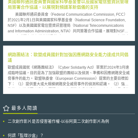
的歸類整理，並讓大眾更容易接近與使用，對於人類知識的傳播與進步，有
美國聯邦通訊委員會與國家科學基金會以及國家電信暨資訊管理
重大貢獻。 然而，作者與出版商方面，則認為 Google 此舉侵害的作者
局簽署合作協議，以展現對頻譜革新倡儀的支持
與出版商的著作權。就此，作者與出版商已做出回應。先前，美國出版商協
美國聯邦通訊委員會（Federal Communication Commission, FCC）
會 (The Association of American Publishers, AAP) 已於 10 月 19 日對
於2021年2月1日與美國國家科學基金會（National Science Foundation,
Google 提起訴訟，希望經由法律的判決，認定 Google 的作法侵害著作
NSF）以及美國國家電信暨資訊管理局（National Telecommunications
權。從法律上來看， Google 此一計畫是否侵害著作權，確有爭議之處。從
and Information Administration, NTIA）共同簽署合作協議，展現對NSF於
美國作者與出版商激烈的反應來看，將來有可能還會有其他的訴訟，甚至集
2020年所發起的頻譜革新倡儀（NSF Spectrum Innovation Initiative）的支
體訴訟 (Class Action) 的產生，其後續效應，值得觀察。
持，其目的在於美國面臨對頻譜使用的需求量增加之際，能在頻譜的研究與
發展尋求創新的進步。 頻譜革新倡儀將致力於頻譜的研究與創新，具
體行動如下： 建置國家無線電動態區域（National Radio Dynamic Zones,
網路團結法：歐盟成員國針對加強因應網路安全能力達成共同倡
NRDZ）：藉由建立新的前導測試的測試範圍，使研究人員得對頻譜的使用
議
者進行動態頻譜（dynamic spectrum）的研究和開發； 國家頻譜創新和勞
歐盟成員國就《網路團結法》（Cyber Solidarity Act）草案於2024年3月達
動力發展計畫：建立頻譜相關研究人員聯繫管道，並增加頻譜相關勞動力，
成臨時協議，目的是為了加強歐盟的團結以及偵測、準備和因應網路安全威
以支持未來頻譜之相關產業發展； 頻譜研究活動：藉此發展出更多涉及頻
脅事件的能力。 歐盟執委會（European Commission）提案的主要目標如
譜的應用，特別是跨領域性質的研究活動； 教育和勞動力發展計畫：透過
下： （1）提供重大或大規模網路安全威脅事件的偵測和認識。 （2）強化
教育和培訓計畫培養兼具專業且多元性的頻譜相關勞動力。 此份合作
準備、保護重要建設和必要服務。例如醫院和公共設施。 （3）加強歐盟的
協議，目的在確保FCC和NTIA的專業人員可以提供其關於頻譜的專業知
團結以及成員國之間有一致的危機管理與應變能力。 （4）最後，致力確保
識，以幫助確保頻譜革新倡議在頻譜的研究、基礎設施和勞動力方面的投資
公民和企業皆有安全可靠的數位環境。 為了能快速且有效地偵測重大網路
與開發，能符合美國聯邦政府對頻譜的監管、政策目標、原則和策略。
威脅，該法規草案建立了「網路安全警報系統」（cyber security alert
最多人閱讀
system），這是一個由歐盟地區的國家和跨國界的網絡樞紐組成的泛歐洲基
礎設施，將使用先進的資料分析技術以及時分享資訊，並警告有關跨境網路
二次創作影片是否侵害著作權-以谷阿莫二次創作影片為例
威脅的相關事件。 該草案亦建立網路緊急機制（cybersecurity emergency
mechanism），以增強歐盟對網路安全事件應變的能力，它將包含： （1）
準備行動：包含根據常見的危機情境和方法，測試高度關鍵部門（highly
何謂「監理沙盒」？