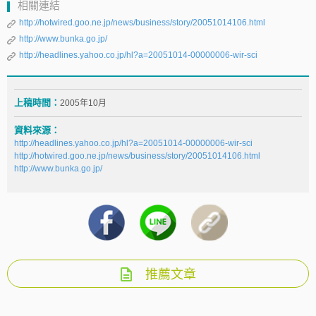
相關連結
http://hotwired.goo.ne.jp/news/business/story/20051014106.html
http://www.bunka.go.jp/
http://headlines.yahoo.co.jp/hl?a=20051014-00000006-wir-sci
上稿時間：
2005年10月
資料來源：
http://headlines.yahoo.co.jp/hl?a=20051014-00000006-wir-sci
http://hotwired.goo.ne.jp/news/business/story/20051014106.html
http://www.bunka.go.jp/
推薦文章