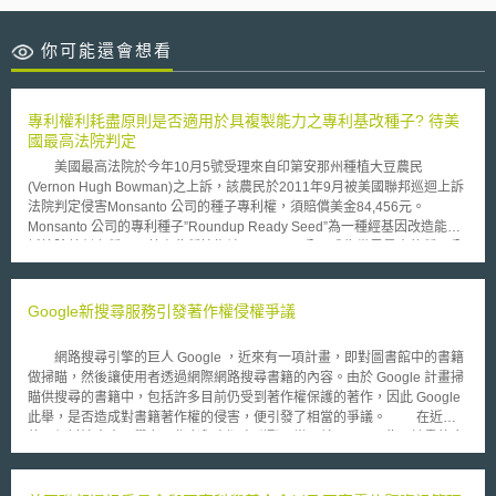
你可能還會想看
專利權利耗盡原則是否適用於具複製能力之專利基改種子? 待美
國最高法院判定
美國最高法院於今年10月5號受理來自印第安那州種植大豆農民
(Vernon Hugh Bowman)之上訴，該農民於2011年9月被美國聯邦巡迴上訴
法院判定侵害Monsanto 公司的種子專利權，須賠償美金84,456元。
Monsanto 公司的專利種子”Roundup Ready Seed”為一種經基因改造能夠
抵抗除草劑之種子。藉由此種技術讓Monsanto 公司成為世界最大的種子公
司。為了確保農民每年度必須重新經由合法受權經銷商購買專利種子，而非
使用上一季收成後所留存的種子，想要種植Monsanto 公司受專利保護的基
因改造種子的農民必須同意不會將收成後取得的種子再用來種植。 於
Google新搜尋服務引發著作權侵權爭議
此案中，Monsanto 公司認為上訴人Bowman種植由糧倉(grain elevator)所
買來的種子含其專利基因，因而侵害其基改種子專利權。Bowman則抗辯當
網路搜尋引擎的巨人 Google ，近來有一項計畫，即對圖書館中的書籍
他購買種子時， Monsanto 公司之基改種子專利權即已耗盡。美國聯邦巡迴
做掃瞄，然後讓使用者透過網際網路搜尋書籍的內容。由於 Google 計畫掃
上訴法院認同Monsanto 公司，認為Bowman種植含蓋Monsanto 公司專利
瞄供搜尋的書籍中，包括許多目前仍受到著作權保護的著作，因此 Google
種子的行為即是製造一個新的侵權物品，侵害Monsanto 公司的種子專利。
此舉，是否造成對書籍著作權的侵害，便引發了相當的爭議。 在近日
Bowman不服上訴至美國最高法院。 美國最高法院不顧歐巴馬政府的
的一個討論會中，學者、作者與出版商群聚一堂，就 Google 此一計畫的合
反對受理此案，預計其結果除了將對農業生技造成重大影響，對於其他應用
法性進行討論，並就是否對 Google 進一步提出訴訟做討論。 Google 宣
自行複製技術如基因改造細胞、幹細胞等生技產業都可能造成影響因而被受
稱，此一計畫是人類知識發展的一大進步，把人類的觀念與想法，做有系統
大眾關注。