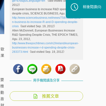
ge=EN&guiLanguage=en
（last visited Sep. 19,
2012）
稍後閱讀
(0)
European business to increase R&D spending
despite crisis, SCIENCE BUSINESS, Agu. 30, 2012,
http://www.sciencebusiness.net/news/75848/Europea
n-business-to-increase-R-and-D-spending-despite-
crisis
（last visited Sep. 19, 2012）
Allen McDonnell, European Businesses Increase
R&D Spending Despite Crisis, THE EPOCH TIMES,
Agu. 23, 2012,
http://www.theepochtimes.com/n2/ireland/european-
businesses-increase-r-d-spending-despite-crisis-
對歐
283373.html
（last visited Sep. 19, 2012）
結果
鍵要
用手機閱讀及分享
的推
活動
推薦文章
此皆
慧財