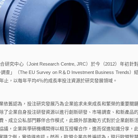
究中心（Joint Research Centre, JRC）於今（2012）年初針
EU Survey on R＆D Investment Business Trends）
14年止，以每年平均4％的成長率投注資源於研究發展領域。
依舊認為，投注研究發展乃為企業追求未來成長和繁榮的重要關
除了企業自身投注研發資源以進行創新研發、市場調查、和新產品
費、成立公私部門夥伴合作模式，此類外部激勵方式對於企業創新
協議，企業與學研機構間得以相互授權合作，進而促進知識分享，
概念的具體實踐之例，實值得肯認。然而，歐盟企業亦普遍認為，現行歐盟智