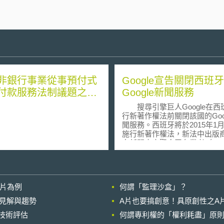
非銀行事業從事預付式
Google宣告關閉西班牙
付款服務法制議題之研
Google新聞服務
搜尋引擎巨人Google在西
行新著作權法前關閉該國的Goog
聞服務。西班牙將於2015年1
施行新著作權法，新法中出版
向新聞内容聚合平台業者（new
aggregator）徵收授權金，且
人不得約定不行使該權利。新
未明定新聞内容聚合平台業者
Google新聞與Yahoo新聞應支
影片為例
何謂「監理沙盒」？
權金額，但卻規定違反此法令
需繳付75萬美金的罰款。 
的晚近見解與趨勢
A片也要搞創意！具原創性之A
來，歐盟各國如德國、法國相
進行技術評估
何謂專利權的「權利耗盡」原則
新著作權法，讓著作權人得向
容聚合平台業者徵收授權金，