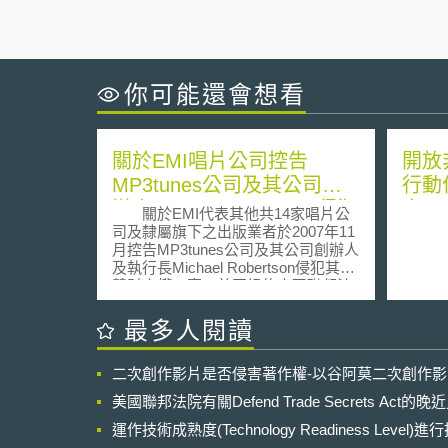
你可能還會想看
關於EMI唱片公司控告
開放
MP3tunes公司及其公司創
行動
辦人Michael Robertson侵犯
究
關於EMI代表其他共14家唱片公
其智財權一案之最新發展
司及隸屬旗下之出版業者於2007年11
月控告MP3tunes公司及其公司創辦人
及執行長Michael Robertson侵犯其智
慧財產權一案，美國紐約南區聯邦法
院（U.S. District Court for the
Southern District of New York）法官
最多人閱讀
近日做出裁定，駁回EMI針對Michael
Robertson個人提出的控告，只受理
二次創作影片是否侵害著作權-以谷阿莫二次創作
EMI所提出的MP3tunes公司侵害其音
樂著作權之主張。 聯邦法院法官
美國聯邦法院有關Defend Trade Secrets Act
William Pauley認為因紐約不是
Michael Robertson的主要住所且無足
運作技術成熟度(Technology Readiness Level)
夠證據顯示Michael Robertson於紐約