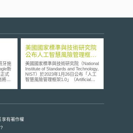
美國國家標準與技術研究院
公布人工智慧風險管理框架
（AI RMF 1.0）
班牙施
美國國家標準與技術研究院（National
le新
Institute of Standards and Technology,
月正式
NIST）於2023年1月26日公布「人工
商將可
智慧風險管理框架1.0」（Artificial
s
Intelligence Risk Management
著作權
Framework, AI RMF 1.0），該自願性
法中並
框架提供相關資源，以協助組織與個
如
人管理人工智慧風險，並促進可信賴
付的授
的人工智慧（Trustworthy AI）之設
的公司
計、開發與使用。NIST曾於2021年7
近年
月29日提出「人工智慧風險管理框
片享有著作權
繼推行
架」草案進行公眾徵詢，獲得業界之
?
新聞内
建議包含框架應有明確之衡量方法以
而
及數值指標、人工智慧系統設計時應