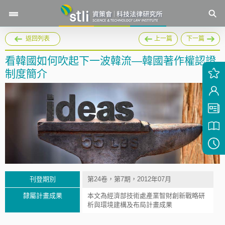
返回列表
上一篇
下一篇
看韓國如何吹起下一波韓流—韓國著作權認證
制度簡介
刊登期別
第24卷，第7期，2012年07月
隸屬計畫成果
本文為經濟部技術處產業智財創新戰略研
析與環境建構及布局計畫成果