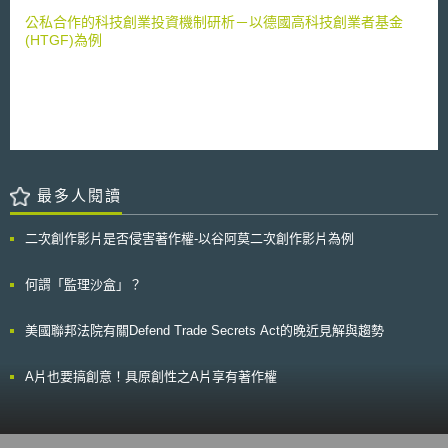
表決，這個極具爭議性的條款未來將如何發展，是否即將翻轉現有網路二創
子通訊隱私指令》（ePrivacy Directive, ePD）以及《一般資料保護規則》
公私合作的科技創業投資機制研析－以德國高科技創業者基金
環境值得關注，社群網路也已經發展出#SaveYourInternet的主題標籤，呼
（General Data Protection Regulation, GDPR）進行闡明，重點如下：
(HTGF)為例
籲大眾的重視。
一、ePD所要求對於Cookie儲存與使用的「同意」必須符合GDPR的「同
意」原則，必須是當事人自願、具體、知情且明確的同意，本案「預先勾選
同意」不構成有效同意。 二、「同意」必須特定對象，而不能藉由其他標
的加以包裝、暗示，用戶點擊「參加遊戲」不能代表「Cookie的同意」。
三、ePD是對於用戶資料儲存與取得的保護，不論是否涉及「個人資料」均
有ePD的適用，而必須取得用戶同意。 四、對於Cookie的使用必須清楚揭
露，包括Cookie用途、運作期間、第三方是否有機會取得此一資訊等，以
確保用戶確實了解其所為「同意」的內容與範圍。
最多人閱讀
二次創作影片是否侵害著作權-以谷阿莫二次創作影片為例
何謂「監理沙盒」？
美國聯邦法院有關Defend Trade Secrets Act的晚近見解與趨勢
A片也要搞創意！具原創性之A片享有著作權