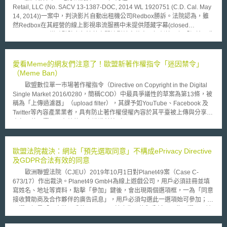
Retail, LLC (No. SACV 13-1387-DOC, 2014 WL 1920751 (C.D. Cal. May
14, 2014))一案中，判決影片自動出租機公司Redbox勝訴。法院認為，雖
然Redbox在其經營的線上影視串流服務中未提供隱藏字幕(closed
captioning)，導致聽障者無法藉由閱讀影片字幕來了解劇情，但「網站」非
美國身心障礙者法(Americans with Disabilities Act，下稱ADA)第三章「民
間事業體所營運之公共設施與服務」中所稱「公共設施」(public
accommodation)，即無障礙建置範疇不包含提供公眾商品與服務的「網
愛看Meme的網友們注意了！歐盟新著作權指令「迷因禁令」
站」，因此業者不須提供具可及性之商品，例如：附字幕影片。法院認為第
（Meme Ban）
三章並未就公共設施中商品特色和內容有所規範，因此業者無義務改善其他
歐盟數位單一市場著作權指令（Directive on Copyright in the Digital
影片存貨規格，使其能為身障者所觀看；又Redbox線上影視串流服務僅有
Single Market 2016/0280，簡稱COD）中最具爭議性的草案為第13條，被
網路通路，依ADA文義解釋，網站亦非屬於公共設施，無提供無障礙建置之
稱為「上傳過濾器」（upload filter），其課予如YouTube、Facebook 及
必要。 本案與第一巡迴上訴法院在NAD v. Netflix案見解大相逕庭，該
Twitter等內容產業業者，具有防止著作權侵權內容於其平臺被上傳與分享之
案以「美國國家聽障人士協會」(National Association of the Deaf, NAD)為
責任，故平臺須以有效的內容辨識科技（effective content recognition
首之公協會，集體對美國知名線上串流影視節目網站Netflix提起訴訟，控告
technologies）對所有使用者的上傳內容進行監督與審查，因此又被稱為
其線上影視節目未提供隱藏字幕，使得聽障人士無法觀看該影片內容，法院
「迷因禁令」（Meme Ban）。據此，所有二次創作內容均會被禁止上傳於
判決該平臺網站屬於「公共設施」，依ADA第302條規範，身心障礙者有權
平臺。 所謂「謎因（Meme）」在牛津字典被定義為「具幽默本質並可
歐盟法院裁決：網站「預先選取同意」不構成ePrivacy Directive
利享受公共設施之設備，不得因殘障而受差別對待。有關網站是否屬於ADA
迅速被複製、散布於網路使用者間，且通常會輕微改作的圖片、影片或文本
及GDPR合法有效的同意
第三章所稱公共設施，而使得私法人有改善網頁無障礙技術義務，仍有待觀
等（An image, video, piece of text, etc., typically humorous in nature, that
察。
歐洲聯盟法院（CJEU）2019年10月1日對Planet49案（Case C-
is copied and spread rapidly by Internet users, often with slight
673/17）作出裁決。Planet49 GmbH為線上遊戲公司，用戶必須註冊並填
variations.）」。不少公開平臺甚至以提供觀看、上傳Meme為主要內容，
寫姓名、地址等資料，點擊「參加」鍵後，會出現兩個選項框，一為「同意
如國際知名Meme網站- 9GAG。若該法通過，對這些大量分享二創內容的網
接收贊助商及合作夥伴的廣告訊息」，用戶必須勾選此一選項始可參加；另
路平臺，將造成全面性的衝擊；此外，也有不少平臺巨頭如YouTube的
一選項框是「同意將用戶的Cookies用於廣告目的與分析」，此一選項已被
CEO針對這項草案發出將侵害人權與言論和創作的憂心建言。 該草案
預先勾選，而用戶可以取消勾選；在選項旁附有說明（如Cookie的用途
自2016年提出歷經歐洲議會多次表決，預定於明年（2019）元月進行最終
等），並告知用戶可以隨時刪除所設置的Cookie。 歐盟法院針對《電