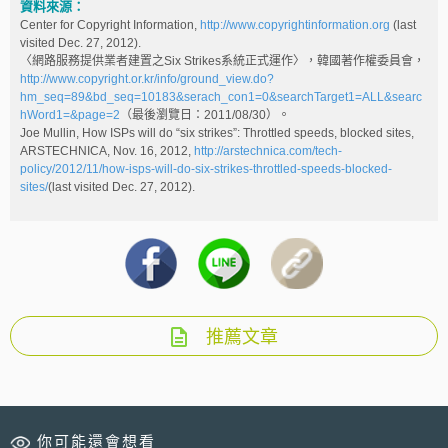
資料來源：
Center for Copyright Information,
http://www.copyrightinformation.org
(last
visited Dec. 27, 2012).
〈網路服務提供業者建置之Six Strikes系統正式運作〉，韓國著作權委員會，
http://www.copyright.or.kr/info/ground_view.do?
hm_seq=89&bd_seq=10183&serach_con1=0&searchTarget1=ALL&searc
hWord1=&page=2
（最後瀏覽日：2011/08/30）。
Joe Mullin, How ISPs will do “six strikes”: Throttled speeds, blocked sites,
ARSTECHNICA, Nov. 16, 2012,
http://arstechnica.com/tech-
policy/2012/11/how-isps-will-do-six-strikes-throttled-speeds-blocked-
sites/
(last visited Dec. 27, 2012).
推薦文章
你可能還會想看