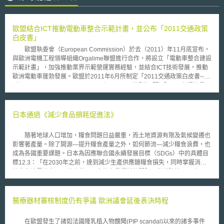
歐盟結合ICT推動電動車整合示範計畫，並公布「2011交通政策
白皮書」
歐盟執委會（European Commission）於去（2011）年11月底宣布，
與歐洲電機工程領導組織Orgalime聯盟進行合作，將設立「電動車整合建設
示範計畫」，加強推動業界示範營運實務經驗，並結合ICT技術發展，推動
歐洲電動車蓬勃發展。歐盟於2011年6月所制定「2011交通政策白皮書--
（2011 White Paper on Transport）」，3月所公告「歐盟2050交通遠景
（Transport 2050）」規劃政策均係將「電動車產業」視為推動歐盟交通運
輸政策之重要支柱；並且，歐盟更是於同年3月所制訂「2011能源效率推動
方案（Energy Efficiency Plan 2011）」，明訂運輸專章，宣示將落實推動
日本通過《減少食品損耗促進法》
境內電動車產業相關投資、技術發展及基礎建設。 並且，歐盟對於電
動車推動策略，係定位為結合ICT技術與交通工具之重要實踐。由歐盟執委
隨著地球人口增加，糧食問題日益嚴重，而土地資源有限及氣候變遷也
會所支持成立的歐洲綠色車輛促進組織--「ICT4FEV」，其於2010年12月
影響著產量。除了開源—提升糧食產量之外，如何節流—減少糧食浪費，也
所公布「ICT for the Fully Electric Vehicle」及所2009年10月所制訂
成為各國重要課題。日本為因應聯合國永續發展目標（SDGs）中的具體目
「European Roadmap Electrification of Road Transport」，宣示電動車之
標12.3：「在2030年之前，達到減少生產供應鏈糧食損失，同時掌握消費
推動，對於節約能源與氣候保護的關鍵影響因素，並且規劃於科技領域各項
端食物浪費流向。」並改善國內食物大量損耗的問題，參議院於2019年5月
研發工作，強化ICT技術、相關零組件及其系統，可扮演之重要角色，包括
24日表決通過由跨黨派議員聯盟提出的《減少食品損耗促進法》（食品ロス
儲能系統、運輸技術、車輛整合、安全、電網整合運輸系統整合等。
削減推進法）。有鑑於日本的循環型社會法制體系中，已有以實現食品環保
ICT4FEV並宣示未來將持續推動及檢視政府應備規範，並進行相關法令之調
3R（Reduce, Reuse, Recycle）為目的之《食品循環利用法》（食品リサ
醫療器材審核制度仍有爭議 歐洲議會延後表決時程
修工作。
イクル法），《減少食品損耗促進法》要求中央及地方政府在依既有相關法
規，實施食品廢棄物減量時，也應考量本法之目的和內容，適當地推行措
在歐盟發生了諸如法國隆乳植入物醜聞(PIP scandal)以來的諸多事件