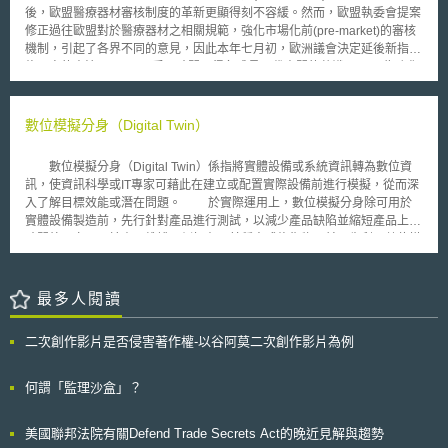
施。 《減少食品損耗促進法》將「減少食品損耗」定義為：「防止仍
後，歐盟醫療器材審核制度的革新更顯得刻不容緩。然而，歐盟執委會提案
能食用的食品不被廢棄之社會性措施。」並定義「食品」 係除《醫藥品、
修正過往歐盟對於醫療器材之相關規範，強化市場化前(pre-market)的審核
醫療機器等法》第2條第1項所稱之「藥品」、同條第2項所稱之「醫藥部外
機制，引起了各界不同的意見，因此本年七月初，歐洲議會決定延後新指令
品」及同條第9項所稱之「再生醫療等製品」以外之飲品及食物。 依
修正案的表決至9月，以爭取時間取得各成員國代表間的共識。 為強化
《減少食品損耗促進法》之規定，未來內閣府將設立名為「減少食品損耗促
對於患者健康的保障，歐盟執委會(European Commission)於2012年提出
進會議」（食品ロス削減推進会議）之專責機關，制定減少食品損耗的基本
醫療器材規則修正案(Proposal for a Regulation of the European
方針，並審議相關重要事項及推動政策之實施，而地方政府也應努力制定具
Parliament and of the Council on medical devices)，並包括對2001/83號
數位模擬分身（Digital Twin）
體的相關促進計畫。本法也鼓勵企業與中央和地方政府合作，積極減少食物
指令等(Directive 2001/83/EC, Regulation (EC) No 178/2002 and
廢棄物，同時希望消費者自主採取行動。「減少食品損耗」作為從食品的生
Regulation (EC) No 1223/2009)的修正，已建立更完善的歐盟醫療器材管
產到消費各階段的重要目標， 將成為新的全民運動。
數位模擬分身（Digital Twin）係指將實體設備或系統資訊轉為數位資
理機制。其中包括歐盟統一而集中的審核程序，此舉卻引起不同意見，認為
訊，使資訊科學或IT專家可藉此在建立或配置實際設備前進行模擬，從而深
過於科層化(bureaucratic)的市場化前審核制度設計，將阻礙研發且不見得
入了解目標效能或潛在問題。 於實際運用上，數位模擬分身除可用於
對病患有利。有歐洲議會議員指出，現行制度雖有進化的必要，然集中化
實體設備製造前，先行針對產品進行測試，以減少產品缺陷並縮短產品上市
(centralisation)的審核工作，對於行政負擔的加重，或許不如先在各國家層
時間外，亦可用於產品維護，例如在以某種方式修復物品前，先利用數位模
級的管理機制進行強化。而歐盟醫療器材產業界也認為，集中統一化的審核
擬分身測試修復效果。此外，數位模擬分身還可用於自駕車及協助落實《一
機制，將會對於中小型研發企業造成衝擊，間接影響歐盟醫材類技術領域的
般資料保護規範》（General Data Protection Regulation, 以下簡稱
科技研發，業界認為，新法案對於所謂對患者具有高風險第三類醫療器材
GDPR）規定。在自駕車方面，數位模擬分身可通過雲端運算（cloud
最多人閱讀
(Class III devices)的審核，將使得患者延遲3至5年才能得到可以拯救其性命
computing）和邊緣運算（edge computing）連接，由數位模擬分身分析於
的產品，相對地卻沒有得到甚麼安全的提升。 七月初，歐洲議會公共
雲端運算中涉及自駕系統操作之資訊，包括全部駕駛週期內之資料，如車輛
健康與食品安全委員會(Public Health and Food Safety Committee, ENVI)
二次創作影片是否侵害著作權-以谷阿莫二次創作影片為例
模型在內之製造資料（manufacturing data）、駕駛習慣及偏好等個人隱私
決議將推遲法案表決至9月18日，屆時表決的結果，將主導未來歐盟醫療器
資料、感測器所蒐集之環境資料等，協助自駕系統做出決策；在GDPR方
材管理的主要方向。
面，數位模擬分身可利用以下5大步驟，建立GDPR法規遵循機制以強化隱
何謂「監理沙盒」？
私保護：1.識別利害關係人與資產，包括外部服務和知識庫；2.漏洞檢測；
3.透過虛擬數值替代隱私資料進行個資去識別化；4.解釋結果資料；5.利用
美國聯邦法院有關Defend Trade Secrets Act的晚近見解與趨勢
資料匿名化以最大限度降低隱私風險，並防止受試者之隱私洩露。