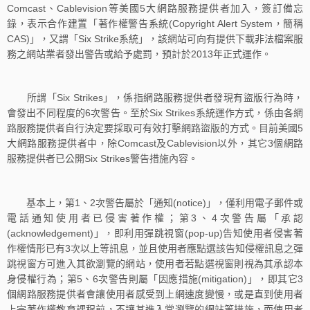
Comcast、Cablevision等美國5大網路服務提供者加入，簽訂備忘
錄，表示合作建置「著作權警告系統(Copyright Alert System，簡稱
CAS)」，又謂「Six Strike系統」，該網站可向有提供下載非法檔案服
務之網站業者發出警告或給予處罰，預計於2013年正式運作。
所謂「Six Strikes」，係指網路服務提供者發現有盜版行為時，
會發出不同程度的6次警告。至於Six Strikes系統運作方式，係由各網
路服務提供者自行決定要採取可有效打擊網路盜版的方式。目前美國5
大網路服務提供者中，除Comcast及Cablevision以外，其它3個網路
服務提供者已公開Six Strikes警告措施內容。
基本上，第1、2次警告屬於「通知(notice)」，僅利用電子郵件或
電話通知使用者已侵害著作權；第3、4次警告屬「承認
(acknowledgement)」，即利用彈跳視窗(pop-up)告知使用者侵害著
作權情形已有3次以上等訊息，並且使用者應點選該告知侵權訊息之彈
跳視窗方可進入其欲瀏覽的網站，使用者若點選視窗則視為其承認本
身侵權行為；第5、6次警告則屬「因應措施(mitigation)」，即其它3
個網路服務提供者會讓使用者感受到上網速度變慢，或是直到使用者
上完著作權教育課程前，不讓其進入常瀏覽的網站等措施，而使用者