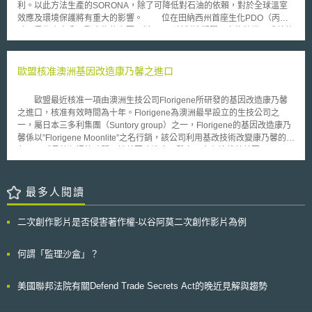
例。目前正值我國研議修正個人資料保護法之際，前開事件今後如何發展，
利。以此方法生產的SORONA，除了可降低對石油的依賴，對於全球溫室
方案」與「數位國家‧創新經濟發展方案」，以具高效率、高品質、高彈性
或有吾人持續觀察並深入思索之餘地。
效應及環境保護將有重大的影響。 位在田納西州首座生化PDO（丙二
等特徵之智慧生產線，透過雲端及網路與消費者快速連結，打造下世代工廠
醇，是生產高分子聚合物的主要原料，可用於製造塑膠、衣物紡織品或其他
與聯網製造服務體系。
產品 ）明年三月正式投入生產後，將前進亞洲設置第二座PDO廠，並尋求
替代玉米的新再生能源。而正式量產後，將供應台灣遠東紡織及大陸廈門翔
鷺紡織等十家大廠使用。
歐盟核准澳洲基因改造康乃馨之進口
歐盟最近核准一項由澳洲生技公司Florigene所研發的基因改造康乃馨
之進口，核准有效時間為十年。Florigene為澳洲最早設立的生技公司之
一，屬日本三多利集團（Suntory group）之一，Florigene的基因改造康乃
馨係以”Florigene Moonlite”之名行銷，該公司利用基改技術改變康乃馨的顏
色，以延長其瓶插的時間，該基因改造康乃馨中另含有抗雜草基因。
根據歐盟執委會核准內容，未來Florigene的基因改造康乃馨將可在歐盟27
個會員國境內，以切花的形式銷售，但不得在歐盟境內栽種，並須依歐盟法
令規定，明確標示為「本產品為基因改造生物」或「本產品為基因改造康乃
最多人閱讀
馨」，標示內容同時必須指明「不得供人類或動物食用，且不得用以栽種」
或在產品附隨文件中為前述之說明。 事實上歐盟並非首次核准通過基
二次創作影片是否侵害著作權-以谷阿莫二次創作影片為例
因改造康乃馨之進口，早在1998年開始展開實質的六年基因改造生物進口
禁令前，歐盟所通過的最後兩件基因改造植物核准案，即是基因改造康乃
馨。不過歐盟一向對基因改造生物持保守態度，因此在2004年實施更為嚴
何謂「監理沙盒」？
格的基因改造生物管理法制後，才又重新啟動基因改造生物之進口審查。
美國聯邦法院有關Defend Trade Secrets Act的晚近見解與趨勢