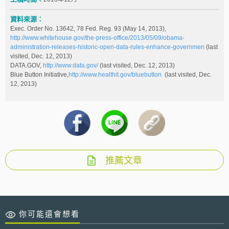
資料來源：
Exec. Order No. 13642, 78 Fed. Reg. 93 (May 14, 2013),
http://www.whitehouse.gov/the-press-office/2013/05/09/obama-
administration-releases-historic-open-data-rules-enhance-governmen
(last
visited, Dec. 12, 2013)
DATA.GOV,
http://www.data.gov/
(last visited, Dec. 12, 2013)
Blue Button Initiative,
http://www.healthit.gov/bluebutton
(last visited, Dec.
12, 2013)
推薦文章
你可能還會想看