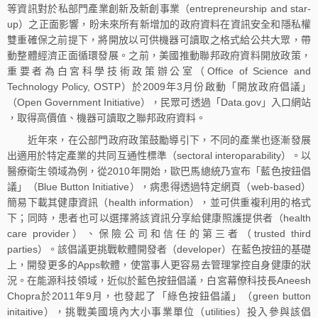
等資訊對於私部門產業創新及新創事業（entrepreneurship and star-
up）之正面影響，盼未來所有新增加的政府資料在資訊安全和隱私權
雙重確保之前提下，將開放以可供機器可讀取之格式給公共大眾，帶
動整體經濟正面循環發展。之前，美國推動聯邦政府資料開放政策，
重要者為白宮科學技術政策辦公室（Office of Science and
Technology Policy, OSTP）於2009年3月份啟動「開放政府倡議」
（Open Government Initiative），民眾可透過「Data.gov」入口網站
，取得高價值、機器可讀取之聯邦政府資料。
近年來，在公部門政府政策鼓勵導引下，不同的產業也逐漸發展
出適用於特定產業的共同互通性標準（sectoral interoparability）。以
醫療衛生領域為例，從2010年開始，歐巴馬總統乃宣布「藍色按鈕倡
議」（Blue Button Initiative），病患得透過特定網頁（web-based）
簡易下載其健康資訊（health information），並可供重複利用的格式
下；同時，患者也可以選擇將該資訊分享給健康照護提供者（health
care provider）、保險公司和信任的第三者（trusted third
parties）。該倡議更挑戰軟體開發者（developer）在藍色按鈕的基礎
上，開發更多的Apps軟體，使當事人更容易去管理掌控自身健康的狀
況。在能源科技領域，近似於藍色按鈕倡議，白宮幕僚科技長Aneesh
Chopra於2011年9月，也發起了「綠色按鈕倡議」（green button
initaitive），挑戰美國境內大小事業單位（utilities）投入參與該倡