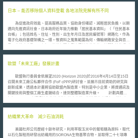
日本 – 能否移除個人資料登載 各地法院見解有所不同
為促進政府效能、提高服務品質、協助身份確認、減輕居民負擔，以期
邁向先進資訊社會，日本政府近年致力推動「居民基本資料」（「住民基本
台帳」；包括姓名、住址、性別、出生年月日及居民編號等）網路化，作為
電子化政府基礎架構之一環。惟資料之蒐集範圍為何、傳輸網路安全與否、
是否會遭政府濫用、有無可能遭相關人員洩漏於外移作他用等問題始終受到
質疑，目前不僅計有福島?矢祭町、東京都杉並?、?立市三處地方政府暫緩
推行，民間團體更分別在日本全國各地 13 個地方法院提起民事訴訟，主張
「居民基本資料網路」（「住民基本台帳 ?????? 」；「住基 ??? 」）侵
歐盟「未來工廠」發展計畫
犯個人之隱私權及人格權，除請求移除已登錄之個人資料外，並要求中央政
府、地方政府及掌理該網路的財團法人地方自治資訊中心（財?法人地方自
歐盟執行委員會依展望2020 (Horizon 2020)於2016年4月14日至15日
治情報 ???? ； Local Authorities Systems Development Center, LASDEC
召開未來工廠公私夥伴合作 (FoF cPPP)研討會，並展示目前資助的研究與
）應負擔合計每人 22 萬日圓的損害賠償。 對此，金?地方法院首先作
創新成果，透過本計畫將協助歐盟內製造業，特別是中小企業，將資通訊及
成判決（ 2005 年 5 月 30 日），雖駁回原告方面的損害賠償請求，不過移
關鍵技術與整個工廠生產鏈結合，達到整體製造業升級。 計劃具體目
除已登錄資料部分則判命原告勝訴。該院認為，「隱私」及「便利」之間究
標如下：(1)以資通訊技術為基礎的解決方案導入製造業生產過程，增加產
竟何者優先，應本諸居民個人意思自行決定，而非被告方面得以促進行政效
品獨特性、多樣化、可大規模生產，及保有高度靈活性，以迅速反應瞬息萬
率為由逕為取捨。然時隔一日（ 2005 年 5 月 31 日），名古屋地方法院卻
變的市場。(2)縮短進入市場的研發製程，提升產品質量，並透過數位化設
作出見解完全相反的判決，認為「居民基本資料網路」已採行必要之資料保
計、成型、模擬實作及預測分析，提升工作效率。(3)改善整合生產環境的
紡織業大革命 減少石油消耗
護措施，個人隱私不至於輕易遭受侵害，原告方面的兩項請求均應予以駁
人為因素。(4)透過現代資通訊基礎的生產技術使得資源、材料、能源更有
回。 個人基本資料應予保護，當屬不爭之論，但究竟該如何保護、保
持續性。(5)促進並強化製造領域的共同平台及其生態系統。(6)從獨特的地
護又該到何種程度，各方立場不同、偏重各異，看法常有差距；日本「居民
美國杜邦公司歷經十餘年研究，利用萃取玉米中的葡萄糖為原料，取代
理位置創建虛擬價值鏈，從而善用優秀人才的潛力。 我國為整合新創
基本資料網路」事件之原被告間、甚至不同地方法院間的見解差異，即為適
以石化製程而研發出紡織用的SORONA生物基聚合物，並取得二十七項專
能量，以創造製造業下一波成長動能，今年亦陸續公布「智慧機械產業推動