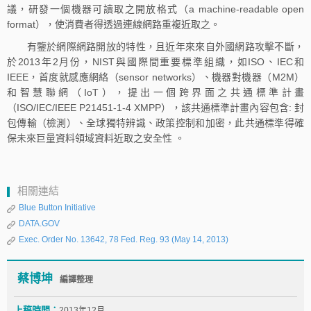
議，研發一個機器可讀取之開放格式（a machine-readable open
format），使消費者得透過連線網路重複近取之。
有鑒於網際網路開放的特性，且近年來來自外國網路攻擊不斷，
於2013年2月份，NIST與國際間重要標準組織，如ISO、IEC和
IEEE，首度就感應網絡（sensor networks）、機器對機器（M2M）
和智慧聯網（IoT），提出一個跨界面之共通標準計畫
（ISO/IEC/IEEE P21451-1-4 XMPP），該共通標準計畫內容包含: 封
包傳輸（檢測）、全球獨特辨識、政策控制和加密，此共通標準得確
保未來巨量資料領域資料近取之安全性 。
相關連結
Blue Button Initiative
DATA.GOV
Exec. Order No. 13642, 78 Fed. Reg. 93 (May 14, 2013)
蔡博坤
編譯整理
上稿時間：
2013年12月