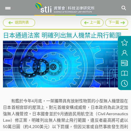
返回列表
上一篇
下一篇
日本通過法案 明確列出無人機禁止飛行範圍
有鑑於今年4月底，一架攜帶具有放射性物質的小型無人機墜毀在
日本首相官邸的屋頂上，對元首維安構成威脅，日本政府為此決定加
強無人機管控。日本國會並於9月通過民用航空法（Civil Aeronautics
Law）修正案，明確列出無人機禁止飛行範圍，違反者最高將可處以
50萬日圓（約4,200美元）以下罰鍰，但因災害或自然事故發生而利