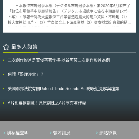
日本數位市場競爭本部（デジタル市場競争本部）於2020年6月發布了
「數位市場競爭中期展望報告」（デジタル市場競争に係る中期展望レポー
ト案），該報告認為大型數位平台業者透過龐大的用戶資料，不斷地（1）
擴大並連結用戶、（2）垂直整合上下游產業並（3）從虛擬鎖定實體的銷
售，對市場形成動態競爭（ダイナミック競争）結果。此一結果將導致數位
市場極易形成掠奪性定價或併購的風險、資料集中的風險、資料可靠性的風
險，甚至是個人價值判斷的風險。 為促進數位市場的治理與信任，該
報告提出了以下短期與中長期的政策方向： 鼓勵企業數位轉型以增加數位
最多人閱讀
市場的多樣性：推廣數位轉型指標、擴大沙盒制度適用、加速數位政府戰
略。 建立數位市場競爭制度：運用經濟分析強化競爭管制、推動《數位平
二次創作影片是否侵害著作權-以谷阿莫二次創作影片為例
臺交易透明法》（デジタルプラットフォーム取引透明化法）法制化、建立
大型數位平台調查機制。 建構去中心化的資料治理技術：透過資料持有、
交換的「去人工干預」，形成一個可信任的網路世界。 該報告已於
何謂「監理沙盒」？
2020年8月7日完成公眾意見募集，預計於2020年年底前提出最終報告。目
前日本新經濟聯盟認為，高頻率的競爭策略以及智慧化交易模式下的反壟斷
美國聯邦法院有關Defend Trade Secrets Act的晚近見解與趨勢
政策，除了不正競爭的禁止外，政府更應著重在透明化檢視機制的建立。此
外報告目前並未處理到平台資料治理的課題，聯盟對此認為政府應更積極地
從資料壟斷的概念，調整數位市場准入的障礙。
A片也要搞創意！具原創性之A片享有著作權
隱私權聲明
徵才訊息
網站導覽