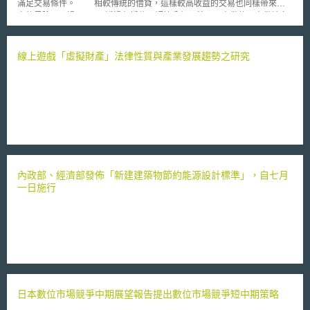
滿足交易條件。 相較傳統的借貸，這樣較高收益的交易也同樣帶來較
高的風險。不過，ZOPA透過包括信用評等分類、將同一出借款項出借給多
人等方式，期使風險降到最低。不過，出借人也要特別注意相關法律議題。
依據英國1974年之消費者信用貸款法案（Consumer Credit Act），任何在
從事商業交易行為中出借金錢之人，且非偶而為之者，應取得公平貿易部
線上遊戲「虛擬財產」法律性質與產業發展趨勢之研究
（Office of Fair Trading/ OFT）核發之消費者信用貸款執照（Consumer
Credit License），否則為觸犯刑法，會被處以刑罰或罰鍰。目前，在ZOPA
可借入之金額已超過15,000英鎊，未來勢必繼續發展，且不排除跨入現有銀
行業務範圍。
內政部、經濟部發佈「新建建築物節約能源設計標準」，自七月
一日施行
日本數位市場競爭中期展望報告提出數位市場競爭短中期策略