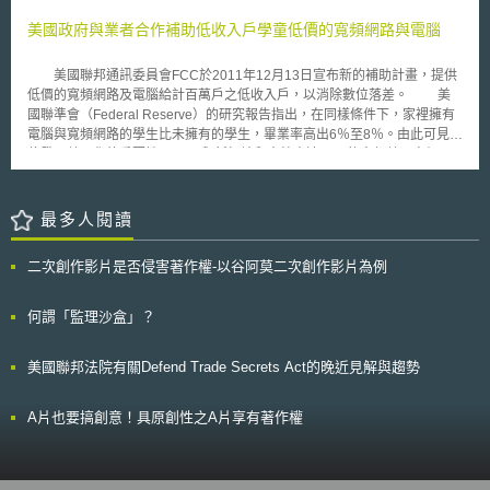
Molecular Pathology v. Myriad Genetics, Inc.》一案中認為，自然發生的
因，其中就指出因為引進智慧電表使得「正確測量出電力使用量」這也是因
DNA片段是自然界的產物，不因為其經分離而具有可專利適格性，但認為
美國政府與業者合作補助低收入戶學童低價的寬頻網路與電腦
為美國至今所使用的電表太過老舊，無法正確的測量出正確的電力使用量，
cDNA（complementary DNA，簡稱cDNA）具有可專利適格性，因為其並
以致用戶都在付出比實際使用量要少的電費。所以在引進智慧電表測量出正
非自然發生。該判決強調Myriad Genetics, Inc.並未創造或改變任何BRCA1
確的電力使用量之後，就產生出「電費增加」的錯覺。 現在美國的電
美國聯邦通訊委員會FCC於2011年12月13日宣布新的補助計畫，提供
和BRCA2基因編碼的遺傳信息，即法院承Myriad Genetics, Inc.發現了一項
力公司主要把智慧電表用於自動抄表上，這只是利用智慧電表的第一步。若
低價的寬頻網路及電腦給計百萬戶之低收入戶，以消除數位落差。 美
重要且有用的基因，但該等基因從其週邊遺傳物質分離並非一種發明行為。
在初始階段無法得到消費者的支持，之後要推廣則會更為困難。使用電力的
國聯準會（Federal Reserve）的研究報告指出，在同樣條件下，家裡擁有
不過，法院也認為“與經分離的DNA片段屬於天然發生者不同，cDNA則具有
相關資訊在某種意義上可視為是個人資料的其中一種。隱私權的問題等與消
電腦與寬頻網路的學生比未擁有的學生，畢業率高出6％至8％。由此可見數
可專利性。”因此，“cDNA非自然的產物，且根據美國專利法第101條具有可
費者保護汲汲相關的議題陸續都會出現。 美國眾議員Edward Markey
位發展普及化的重要性。 與新加坡和南韓高達90%的寬頻普及率相
專利性。” 其次，美國於2012年3月《Mayo Collaborative Services v.
在眾議院提出了電力公司要將智慧電表所測量的電力使用資訊即時提供給消
比，美國現今仍有將近三分之一的人口，亦即約一億名美國民眾無法在家使
Prometheus Laboratories》案認為，檢測方法僅為揭露一項自然法則，即
費者，並有保護該資訊隱私權義務化的法案。在技術面上，有關重視資訊安
用寬頻網路，因此FCC與相關業者成立一個名為「Connect to Compete」
人體代謝特定藥物後、特定代謝產物在血液中濃度與投與藥物劑量發揮藥效
全的通訊型式的討論亦蓬勃發展起來。
的非營利組織（private and nonprofit sector partnership），以提高寬頻網
最多人閱讀
或產生副作用的可能性間的關聯性。即使需要人類行為（投以藥物）來促使
路的普及，並改善弱勢團體與一般民眾的落差。且此一計畫所需的經費非由
該關聯性在特定人體中展現，但該關聯性本身是獨立於任何人類行為之外而
政府支出、全民買單，而是全數由業者負擔。 此項計畫的補助標準
存在，是藥物被人體代謝的結果，因此，全部應為自然過程。而不具有可專
二次創作影片是否侵害著作權-以谷阿莫二次創作影片為例
為，任何符合公立學校午餐補助資格的家庭即可受補助，其每個月補助9.95
利性。
美元以接取寬頻網路，並可購買最高150美元的電腦、並獲得免費的數位知
識訓練。 此計畫規劃自2012年春季開始實施，部份城市率先執行，並
何謂「監理沙盒」？
預計於2012年9月前延伸至全國各個城市實施。
美國聯邦法院有關Defend Trade Secrets Act的晚近見解與趨勢
A片也要搞創意！具原創性之A片享有著作權