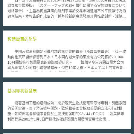
日本公平交易委員會於2020年11月27日發布「Startup交易習慣之現況
調查報告最終版」（スタートアップの取引慣行に関する実態調査について
最終報告），主旨為揭露其國內新創事業於交易市場遭遇不公平競爭行為的
調查結果。本報告的作成目的，係基於新創事業發展具備推動創新、活絡國
內經濟之潛力，故針對各類型新創事業在參與市場交易時，有無因其與相對
人間的不對等地位（因需仰賴相對人提供資金或資源），遭遇不公平競爭的
情況進行調查。同時，本報告所公布的調查結果，將會作為未來訂定新創事
業與合作廠商間契約指引的參考依據，以圖從制度面改善新創事業參與市場
智慧電表的陷阱
的競爭環境。 本報告書所調查的交易態樣，聚焦於容易出現不公平競
爭行為的契約或競爭關係，並分別整理主要的行為態樣如下：（1）新創事
美國及歐洲都開始引進附加通訊功能的電表（所謂智慧電表）。這一波
業與合作廠商間之契約：要求新創事業揭露營業秘密、約定對合作廠商有利
動向也真正開始影響到日本。日本國內最大家的東京電力公司將於2010年
的保密協議條款、無償進行概念驗證（Proof of Concept）、無償提供授
10月開始進行智慧電表的實際驗證研究。 雖然至今只有關西電力公司
權、於共同研究契約中約定智財權僅歸屬合作廠商、延遲給付報酬予新創事
與九州電力公司有引進智慧電表，但在10年之後，日本大半以上的電表會是
業等；（2）新創事業與出資者間之契約：要求新創事業揭露營業秘密、負
智慧電表。 從短期來看，智慧電表就只具有使用電力的遠距抄表跟遠
擔出資者外包業務予第三人之費用、購買不必要的商品或服務、提供片面優
距截斷的功能。但是就只具有這樣的功能是不足以讓眾多目光聚焦的，它所
惠待遇、限制新創事業的交易對象等；（3）新創事業與其他競爭廠商間之
具有的是期待在未來透過電表跟家電機器等所形成的資訊通信網絡。在目前
關係：競爭廠商要求交易相對人不得向與其存在競爭關係之新創事業買入競
許多企業打算就先透過網路蒐集使用電力的資訊，之後在提供新的附加服
基因專利新發展
爭性商品；競爭廠商針對特定新創事業設定較高的商品售價，而事實上拒絕
務。 這樣的動向不只是發生在電力公司，在瓦斯及自來水業界也正在
與其進行交易等。同時，依據報告書，在與合作廠商或出資者進行交易、或
發生。例如東京瓦斯公司將於2010年度起，開始實驗運作具有無限通訊功
訂定契約的過程中，約有17%的新創事業表示曾遭遇「無法接受的行為」
隨著基因工程的逐漸成熟，關於現代生物技術可否取得專利，引起激烈
能的瓦斯表，快的話在2012年就會正式更換約1000萬台的瓦斯表。東京瓦
（納得できない行為），且當中有約八成的新創事業妥協接受。其中，若為
的公開辯論。為了澄清這些問題，歐盟和美國曾採取重要的立法和行政措
斯公司還計畫在之後將用於瓦斯表上的通訊系統擴張到自來水表的抄表上。
銷售額未滿5000萬日圓、且公司未配有法務人員的新創事業，遇到無法接
施，如歐洲議會和理事會關於生物技術發明的98 / 44 / EC指令 ，及美國專
美國企業如IBM公司也積極投入自來水表的「智慧化」。 但是，在實際
受行為的事業家數為銷售額5000萬日圓以上、且公司有法務人員之新創事
利商標局2001年1月5日所修改的確認基因有關發明實用性指南
引進智慧電表時，美國發生了引進智慧電表的住戶的電費急速增加，產生了
業的2.5倍。
（Guidelines For Determining Utility Of Gene-Related Inventions of 5
不少的訴訟，美國德州Oncor電力公司正面對這樣的訴訟，加州的PG＆E公
January 2001）。 然而，美國最高法院於2013年《Association for
司的顧客也正聲請相關的訴訟。 專家們指出一些會影響電費增加的原