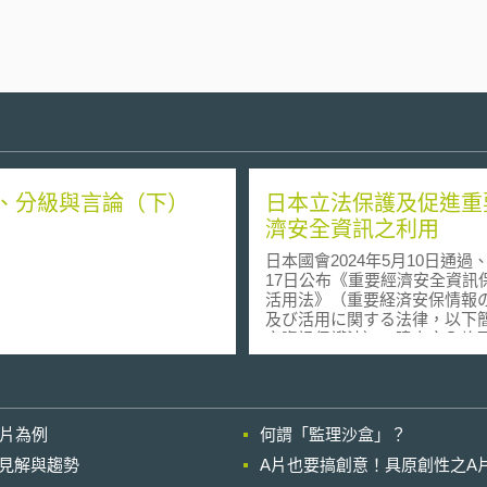
、分級與言論（下）
日本立法保護及促進重
濟安全資訊之利用
日本國會2024年5月10日通過
17日公布《重要經濟安全資訊
活用法》（重要経済安保情報
及び活用に関する法律，以下
安資訊保護法），建立安全許
キュリティ・クリアランス）
規範政府指定重要經濟安全資
下簡稱經安資訊）、向業者提
資訊之方式，以及可近用經安
影片為例
何謂「監理沙盒」？
人員資格等事項，以保護與重
基礎設施有關，外流可能影響
的晚近見解與趨勢
A片也要搞創意！具原創性之A
國民安全之重要資訊，並同時