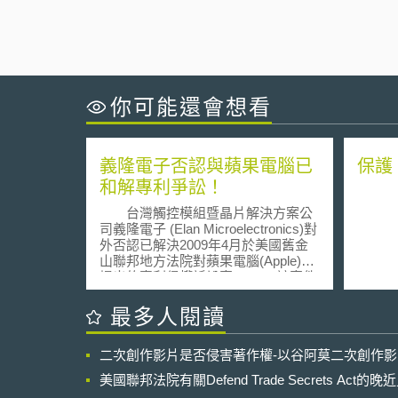
你可能還會想看
義隆電子否認與蘋果電腦已
保護
和解專利爭訟！
台灣觸控模組暨晶片解決方案公
司義隆電子 (Elan Microelectronics)對
外否認已解決2009年4月於美國舊金
山聯邦地方法院對蘋果電腦(Apple)所
提出的專利侵權訴訟案。 該案件
由義隆電子向Apple提出控告，認為
Apple相關產品iPhone, iPod touch及
最多人閱讀
MacBook，使用到義隆電子兩項專
利，分別為U.S. Patent
二次創作影片是否侵害著作權-以谷阿莫二次創作
No.5,825,352(簡稱352專利)，具有可
同時察覺兩個或多個手指接觸感應之
美國聯邦法院有關Defend Trade Secrets Act
輸入設備之能力；另一U.S. Patent