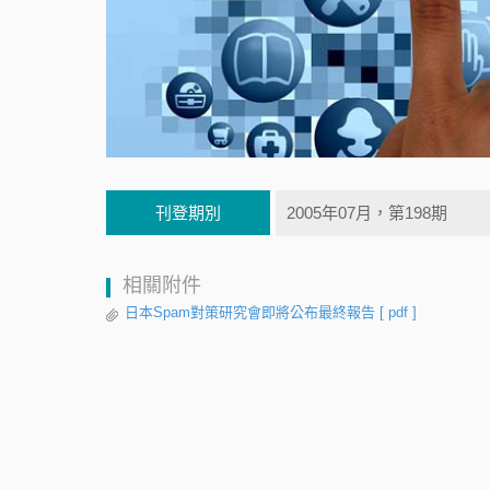
刊登期別
2005年07月，第198期
相關附件
日本Spam對策研究會即將公布最終報告
[ pdf ]