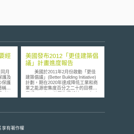
要經
美國發布2012「更佳建築倡
議」計畫進度報告
、同月
美國於2011年2月份啟動「更佳
保護及
建築倡議」(Better Building Initiative)
の保護
計劃，期在2020年達成降低工業和商
簡稱經
業之能源密集度百分之二十的目標。
可（セ
展望2013年，美國能源部於2012年底
制度，
發布該倡議之進度報告(Progress
訊（以
Report)。報告開宗明義指出若干有礙
供經安
建築能源效率之投資障礙，擬如下:
資訊之
(1) 尚缺少能源效率投資成本節省之實
要經濟
證數據 (2) 尚缺少潛在市場和技術解
國家及
決方案之相關資訊 (3) 能源效率作為
片享有著作權
促進此
商業最佳實踐尚未普遍被接受。基