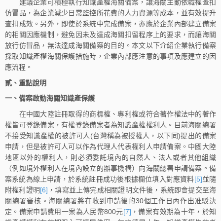
建議企業可積極執行知識產權海關備案，讓海關主動依職權查扣
仿冒品，為企業減少日常監控所花費的人力資源等成本，並有效提升
查扣成效。另外，即使於系統中完成備案，亦應於企業內部建立備案
的相關因應機制，避免因未及達成海關扣留程序上的要求，而讓海關
放行仿冒品，無法達成海關備案的目的。本文以下介紹企業執行備案
採取知識產權海關保護措施時，企業內部應注意的事項及應建立的因
應流程。
貳、重點說明
一、備案啟動海關知識產保護
在中國大陸註冊取得的商標權、專利權或符合著作權法中的著作
權皆可登錄備案，有權登錄備案者為知識產權權利人。目前海關總署
不接受知識產權的被許可人(台灣稱為被授權人，以下同)提出的備案
申請，但是被許可人可以作為代理人代表權利人申請備案。中國大陸
地區以外的權利人，則必須委託境內的自然人、法人或者其他組織
（例如境外權利人在境內設立的辦事機構）向海關總署申請備案。備
案系統為線上申請，於系統註冊成功後根據欄位填入對應資料
[5]
並隨
附權利證明
[6]
，填寫並上傳完成相關證明文件後，系統即會提交至海
關總署審核。海關總署將在收到申請後的30個工作日內作出准駁決
定。備案申請費用一案為人民幣800元
[7]
，備案有效期為十年，於知