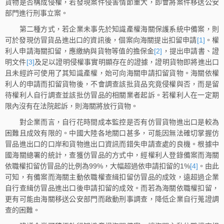
貨物是否構成侵權，若發現案件侵害情節重大，即會將案件移送公安
部門進行刑事立案。
第二種方式，若企業未事先於知識產權海關保護系統中備案，則
可於發現仿冒貨品進出口的資訊後，個案向海關提出扣留申請
[1]
。權
利人申請海關扣留，應繳納與貨物等值的擔保金
[2]
，提出申請書、證
明文件
[3]
及足以證明侵權事實明顯存在的證據，證明貨物即將進出口
且未經許可使用了其知識產權，始可向海關申請扣留貨物。海關依權
利人的申請而扣留貨物後，不會調查該批貨品究竟侵權與否，而是留
待權利人自行調查並該批仿冒品的相關業者起訴。若權利人在一定期
限內沒有在法院起訴，則海關將放行貨物。
對企業而言，自行花時間成本監控是否有仿冒貨物進出口是較為
困難且成效有限的。中國大陸各地關口甚多，可能因無法確切掌握仿
冒品進出口的口岸和貨物進出口資訊而錯失申請查處的良機。根據中
國海關總署的統計，查獲仿冒品的方式中，經權利人登錄備案而海關
依職權扣留仿冒品的比例為99%，大幅超過依申請扣留的1%
[4]
。由此
可知，有備案而海關主動依職權查緝扣留仿冒品的成效，遠超過企業
自行查緝仿冒品進出口後申請扣留的成效。而若為海關依職權扣留，
更有可能由海關移送公安部門而啟動刑事調查，降低企業自行蒐證調
查的困難。