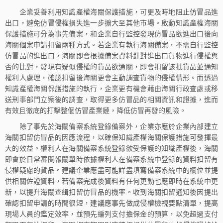
企業妥善利用知識產權海關保護措施，可更及時地阻止仿冒品進
出口，避免仿冒侵權損失進一步擴大至其他市場。啟動知識產權海關
保護措施可分為事先備案，和企業自行監控發現仿冒品欲進出口後向
海關個案申請扣留兩種方式。若企業有執行海關備案，不需自行監控
仿冒品的進出口，海關即會根據備案資料針對進出口貨物進行侵權與
否的比對，發現有疑似侵權的貨品欲通關，即會扣留該批貨品並通知
權利人處理，確認扣留後海關更會主動調查貨物的侵權情形。而透過
知識產權海關保護措施的執行，企業更有機會藉由海關行政查處或移
送刑事部門立案後的調查，取得更多仿冒品的相關資訊和證據，進而
有效且徹底的打擊整個仿冒產業鏈，降低仿冒再發的風險。
除了事先於海關備案系統登錄備案外，企業亦應於企業內部建立
海關扣留仿冒品的因應流程，以確保知識產權海關保護措施可發揮最
大的效益。權利人在海關備案系統登錄欲受保護的知識產權後，海關
即會於日常審閱報關單時依據權利人在備案系統中登錄的資料扣留有
侵權疑慮的貨品。建議企業應盡可能詳盡填寫備案系統中的欄位並提
供相關佐證資料，若備案完成後資料有任何更動也應即時在系統中更
新，以提升海關查緝扣留仿冒品的機率。收到海關扣留通知後因提出
確認扣留申請的時間很短，建議應事先做成侵權檢視要點清單，提高
現場人員的鑑定效率，並預先編列支付擔保金的預算，以免超過支付