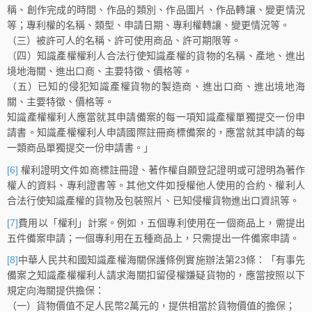
稱、創作完成的時間、作品的類別、作品圖片、作品轉讓、變更情況
等；專利權的名稱、類型、申請日期、專利權轉讓、變更情況等。
（三）被許可人的名稱、許可使用商品、許可期限等。
（四）知識產權權利人合法行使知識產權的貨物的名稱、產地、進出
境地海關、進出口商、主要特徵、價格等。
（五）已知的侵犯知識產權貨物的製造商、進出口商、進出境地海
關、主要特徵、價格等。
知識產權權利人應當就其申請備案的每一項知識產權單獨提交一份申
請書。知識產權權利人申請國際註冊商標備案的，應當就其申請的每
一類商品單獨提交一份申請書。」
[6]
權利證明文件如商標註冊證、著作權自願登記證明或可證明為著作
權人的資料、專利證書等。其他文件如授權他人使用的合約、權利人
合法行使知識產權的貨物及包裝照片、已知侵權貨物進出口資訊等。
[7]
費用以「權利」計案。例如，五個專利使用在一個商品上，需提出
五件備案申請；一個專利用在五種商品上，只需提出一件備案申請。
[8]
中華人民共和國知識產權海關保護條例實施辦法第23條：「有事先
備案之知識產權權利人請求海關扣留侵權嫌疑貨物的，應當按照以下
規定向海關提供擔保：
（一）貨物價值不足人民幣2萬元的，提供相當於貨物價值的擔保；