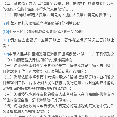
（二）貨物價值為人民幣2萬至20萬元的，提供相當於貨物價值50％
的擔保，但擔保金額不得少於人民幣2萬元；
（三）貨物價值超過人民幣20萬元的，提供人民幣10萬元的擔保。」
[9]
中華人民共和國知識產權海關保護條例第16條
[10]
中華人民共和國知識產權海關保護條例第20條
[11]
例如侵害金額達十五萬元以上、著作權盜版光碟達五百片以上
者。
[12]
中華人民共和國知識產權海關保護條例第24條：「有下列情形之
一的，海關應當放行被扣留的侵權嫌疑貨物：
（一）海關依照本條例第十五條的規定扣留侵權嫌疑貨物，自扣留之
日起20個工作日內未收到人民法院協助執行通知的；
（二）海關依照本條例第十六條的規定扣留侵權嫌疑貨物，自扣留之
日起50個工作日內未收到人民法院協助執行通知，並且經調查不能認
定被扣留的侵權嫌疑貨物侵犯知識產權的；
（三）涉嫌侵犯專利權貨物的收貨人或者發貨人在向海關提供與貨物
等值的擔保金後，請求海關放行其貨物的；
（四）海關認為收貨人或者發貨人有充分的證據證明其貨物未侵犯知
識產權權利人的知識產權的；