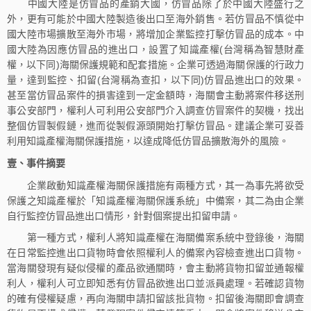
中國大陸是仿冒品的產銷大國，仿冒品除了於中國大陸盛行之
外，更有可能於中國大陸製造後出口至海外銷售。若仿冒品不慎從中
國大陸市場擴散至海外市場，將增加企業監控打擊仿冒品的成本。中
國大陸為因應仿冒品的進出口，設置了知識產權(台灣稱為智慧財產
權，以下同)海關保護規範和配套措施。企業可透過海關保護的行政力
量，達到監控、扣留(台灣稱為查扣，以下同)仿冒品進出口的效果。
甚至當仿冒品案件的損害達到一定金額時，海關會主動將案件移送刑
事公安部門，權利人可利用公安部門介入調查仿冒案件的契機，找出
整個仿冒製假鏈，進而從製假源頭開始打擊仿冒品。建議企業可妥善
利用知識產權海關保護措施，以達成降低仿冒品擴散海外的風險。
壹、事件摘要
企業啟動知識產權海關保護措施有兩種方式，其一為事先將欲受
保護之知識產權於「知識產權海關保護系統」中備案，其二為由企業
自行監控仿冒品進出口情形，針對個案提出扣留申請。
第一種方式，權利人將知識產權在海關備案系統中登錄後，海關
在日常監控進出口貨物時會依照權利人的備案內容檢查進出口貨物。
當海關發現有疑似侵權的產品欲通關時，會主動將貨物扣留並通報權
利人，權利人可立即知悉有仿冒品欲進出口並派員處理。若確認貨物
的確有侵權疑慮，再向海關申請扣留該批貨物。扣留後海關即會調查