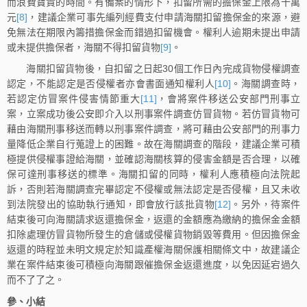
而浪費寶貴的時間。有備案的情形下，扣留所需的擔保金上限為十萬
元
[8]
，建議企業可事先編列經費支付申請海關扣留擔保金的來源，避
免無法在期限內籌措擔保金而錯過扣留機會。權利人逾期未提出申請
或未提供擔保者，海關不得扣留貨物
[9]
。
海關扣留貨物後，自扣留之日起30個工作日內完成貨物侵權調查
認定，不能認定是否侵權者亦會書面通知權利人
[10]
。海關調查時，
若認定仿冒案件侵害情節重大
[11]
，會將案件移送公安部門刑事立
案，立案成功後公安即介入以刑事案件調查仿冒貨物。若仿冒貨物可
藉由海關刑事移送而轉以刑事案件調查，將可藉由公安部門的刑事力
量降低企業自行蒐證上的困難。故在海關調查的階段，建議企業可積
極提供侵權事證給海關，並確認海關核算的侵害金額是否合理，以確
保可達刑事移送的標準。海關扣留的同時，權利人應積極向法院起
訴，否則若海關調查完畢認定不侵權或無法認定是否侵權，且又未收
到法院發出的協助執行通知，即會放行該批貨物
[12]
。另外，待案件
結束後可向海關請求返還擔保金，返還的金額應為繳納的擔保金金額
扣除處理仿冒貨物所發生的倉儲或侵權貨物銷毀等費用。但因擔保金
返還的時程並未明文規定於知識產權海關保護相關條文中，故建議企
業在案件結束後可積極向海關跟催擔保金返還進度，以免因延宕過久
而不了了之。
參、小結