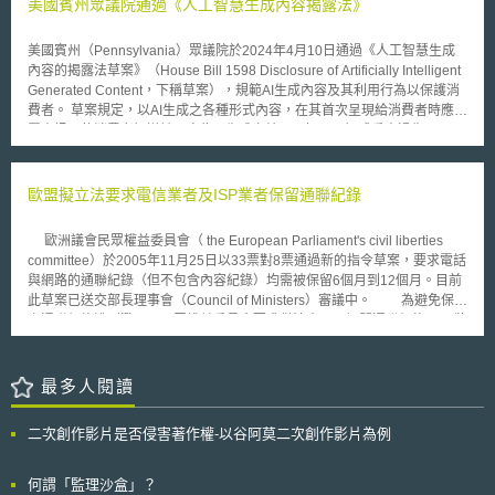
Act, CCPA）成為全美第一州級隱私保護專法後，包含華盛頓州、伊利諾
美國賓州眾議院通過《人工智慧生成內容揭露法》
設計應可與人類之尊嚴、權利、自由以及文化差異相互調和。 （12）對於
州、紐約州等，也都提出各該州級隱私保護法案，而美國維吉尼亞州議會於
人工智慧所使用之資料，其人類所有權人享有擷取、更改以及操作之權利。
今年2月通過《消費者資料保護法》（Consumer Data Protection Act,
（13）人工智慧之應用不該限制人類「客觀事實上」或「主觀知覺上」之自
美國賓州（Pennsylvania）眾議院於2024年4月10日通過《人工智慧生成
CDPA）法案，並在3月經由州長簽署，正式成為美國第二個擁有隱私保護
由。 （14）人工智慧之技術應盡力滿足越多人之利益。 （15）人工智慧之
內容的揭露法草案》（House Bill 1598 Disclosure of Artificially Intelligent
專法的州，該法預計於2023年1月1日生效。 科羅拉多州於今年6月將
經濟利益，應為整體人類所合理共享。 （16）人類對於人工智慧之內在目
Generated Content，下稱草案），規範AI生成內容及其利用行為以保護消
CPA草案送交州長簽署後，於7月順利成為第三個通過隱私保護專法的州。
標應享有最終設定權限。 （17）高等人工智慧所帶來或賦予之權力，對於
費者。 草案規定，以AI生成之各種形式內容，在其首次呈現給消費者時應揭
一旦CPA生效，消費者除將享有近用權（right of access）、更正權（right
人類社會之基本價值觀應絕對尊重。 （18）人工智慧所產生之自動化武器
露資訊，使消費者知道該內容為AI生成之結果。如果明知或重大過失
of correct）、刪除權（right of delete）、資料可攜權（right of data
之軍備競賽應被禁止。 （19）政策上對於人工智慧外來之發展程度，不應
（Knowingly or recklessly）產出、散布或發布任何未「明確且顯著」
portability）外；CPA規定在資料控制者對其消費者進行目標式廣告
預設立場。 （20）高等人工智慧系統之研發，由於對於人類歷史社會將造
（clear and conspicuous）揭露其內容為AI所生成者，即屬「不公平或欺騙
（targeted advertising）、銷售消費者個人資料，或者將對消費者決策產生
成重大影響，應予以絕對慎重考量。 （21）人工智慧之運用上，應衡量其
性行為或做法」，將被依賓州《不公平貿易行為與消費者保護法》（Unfair
歐盟擬立法要求電信業者及ISP業者保留通聯紀錄
重大影響時，消費者享有選擇退出權（right to opt out）。 整體而言，
潛在風險以及可以對於社會所帶來之利益。 （22）人工智慧可不斷自我循
Trade Practices And Consumer Protection Law）規定處罰。草案亦說明應
儘管 CPA 與CCPA及CDPA規範相似，在隱私保護規範上可能不是特別具有
環改善，而可快速增進運作品質，其安全標準應予以嚴格設定。 （23）對
如何揭露資訊，方符合條文所謂「明確且顯著」標準，例如針對AI生成之音
開創性，但CPA反映了美國各州強化隱私保護的趨勢與決心。舉例而言，去
歐洲議會民眾權益委員會（ the European Parliament's civil liberties
於超人工智慧或強人工智慧，應僅為全體人類福祉而發展、設計，不應僅為
訊內容，其揭露應以足夠的音量和節奏傳達，以便消費者聽取和理解。 此
（2020）年不僅美國大選結果受矚目，美國各州隱私保護相關公投案，包
committee）於2005年11月25日以33票對8票通過新的指令草案，要求電話
符合特定國家、組織而設計。
外，草案也關注兒童保護問題。鑑於AI生成的兒童性剝削圖像通報日益增
含《加州第24號提案》、麻州《汽機車機械資料》、密西根州《電子資訊搜
與網路的通聯紀錄（但不包含內容紀錄）均需被保留6個月到12個月。目前
加，草案最後新增規定，未來不能將「兒童性剝削圖像為AI生成」作為辯護
索票》及緬因州波特蘭市《臉部辨識禁令》也獲通過。美國在尚未具有統一
此草案已送交部長理事會（Council of Ministers）審議中。 為避免保留
理由，且檢察總長或地區檢察官可起訴製造、持有以及傳播AI生成之兒童色
聯邦隱私保護法下，透過州級隱私立法，保有各州特色並作為各州隱私保護
之通聯紀錄遭到濫用，民眾權益委員會要求僅法官可以調閱通聯紀錄，且僅
情或性虐待素材等相關行為。 目前草案已在州眾議院通過，由州參議院審
執法依據。
限於調查重大犯罪（例如恐怖份子或是組織犯罪）時始可調閱。但創作及媒
議中。草案的提案議員強調，人們有權知道其消費的內容實際上是使用AI產
體企業協會（ the Creative and Meida Business Alliance, CMBA）則希望
出的成果，因此草案通過後，可望有效遏阻濫用AI的行為，提供賓州民眾更
歐盟能放寬通聯紀錄調閱之限制，允許進行所有犯罪之調查時，特別是在查
最多人閱讀
多的保障。
緝盜版犯罪之情形，能調閱通聯紀錄。 對於業者因配合保留通聯紀錄
而增加的額外負擔，則可能透過轉嫁給消費者或是透過整府補貼的方式解
二次創作影片是否侵害著作權-以谷阿莫二次創作影片為例
決。
何謂「監理沙盒」？