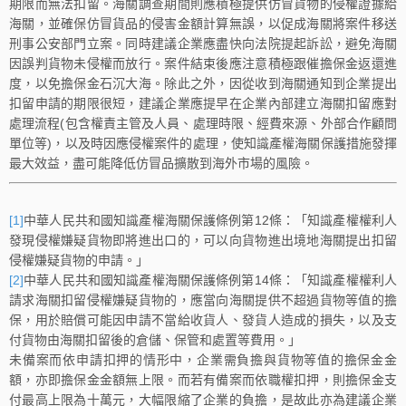
期限而無法扣留。海關調查期間則應積極提供仿冒貨物的侵權證據給
海關，並確保仿冒貨品的侵害金額計算無誤，以促成海關將案件移送
刑事公安部門立案。同時建議企業應盡快向法院提起訴訟，避免海關
因誤判貨物未侵權而放行。案件結束後應注意積極跟催擔保金返還進
度，以免擔保金石沉大海。除此之外，因從收到海關通知到企業提出
扣留申請的期限很短，建議企業應提早在企業內部建立海關扣留應對
處理流程(包含權責主管及人員、處理時限、經費來源、外部合作顧問
單位等)，以及時因應侵權案件的處理，使知識產權海關保護措施發揮
最大效益，盡可能降低仿冒品擴散到海外市場的風險。
[1]
中華人民共和國知識產權海關保護條例第12條：「知識產權權利人
發現侵權嫌疑貨物即將進出口的，可以向貨物進出境地海關提出扣留
侵權嫌疑貨物的申請。」
[2]
中華人民共和國知識產權海關保護條例第14條：「知識產權權利人
請求海關扣留侵權嫌疑貨物的，應當向海關提供不超過貨物等值的擔
保，用於賠償可能因申請不當給收貨人、發貨人造成的損失，以及支
付貨物由海關扣留後的倉儲、保管和處置等費用。」
未備案而依申請扣押的情形中，企業需負擔與貨物等值的擔保金金
額，亦即擔保金金額無上限。而若有備案而依職權扣押，則擔保金支
付最高上限為十萬元，大幅限縮了企業的負擔，是故此亦為建議企業