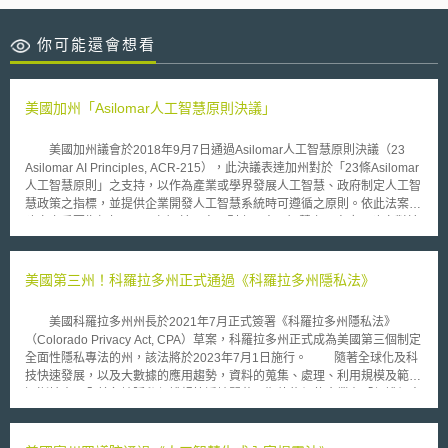
你可能還會想看
美國加州「Asilomar人工智慧原則決議」
美國加州議會於2018年9月7日通過Asilomar人工智慧原則決議（23
Asilomar AI Principles, ACR-215），此決議表達加州對於「23條Asilomar
人工智慧原則」之支持，以作為產業或學界發展人工智慧、政府制定人工智
慧政策之指標，並提供企業開發人工智慧系統時可遵循之原則。依此法案所
建立之重要指標如下： （1）於研究原則上，人工智慧之研究應以建立對於
人類有利之人工智慧為目標。 （2）於研究資助上，人工智慧之研究資助應
著重幾個方向，如：使人工智慧更加健全且可抵抗外界駭客干擾、使人工智
慧促進人類福祉同時保留人類價值以及勞動意義、使法律制度可以順應人工
美國第三州！科羅拉多州正式通過《科羅拉多州隱私法》
智慧之發展。 （3）於科學政策之連結上，人工智慧研究者與政策擬定者間
應有具有建設性且健全之資訊交流。 （4）於研究文化上，人工智慧研究者
美國科羅拉多州州長於2021年7月正式簽署《科羅拉多州隱私法》
應保持合作、互信、透明之研究文化。 （5）於安全性上，人工智慧研究團
（Colorado Privacy Act, CPA）草案，科羅拉多州正式成為美國第三個制定
隊應避免為了研究競爭而忽略人工智慧應具備之安全性。 （6）人工智慧系
全面性隱私專法的州，該法將於2023年7月1日施行。 隨著全球化及科
統應該於服務期間內皆具備安全性及可檢視性。 （7）人工智慧系統之編
技快速發展，以及大數據的應用趨勢，資料的蒐集、處理、利用規模及範圍
寫，應可使外界於其造成社會損失時檢視其出錯原因。 （8）人工智慧系統
逐漸擴大，全美各地隱私保護規範遍地開花，期待能促使企業在「保護個人
如應用於司法判斷上，應提供可供專門人員檢視之合理推論過程。 （9）人
資料」與「資料自由流通」及「資料商業運用」中取得平衡。 2018年美國
工智慧所產生之責任，應由設計者以及建造者負擔。 （10）高等人工智慧
加州首先制定《加州消費者隱私保護法》（California Consumer Privacy
內在價值觀之設計上，應符合人類社會之價值觀。 （11）高等人工智慧之