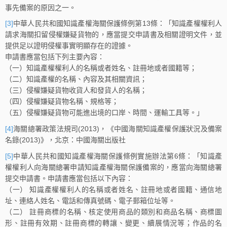
事先備案的原因之一。
[3]
中華人民共和國知識產權海關保護條例第13條：「知識產權權利人
請求海關扣留侵權嫌疑貨物的，應當提交申請書及相關證明文件，並
提供足以證明侵權事實明顯存在的證據。
申請書應當包括下列主要內容：
（一）知識產權權利人的名稱或者姓名、註冊地或者國籍等；
（二）知識產權的名稱、內容及其相關資訊；
（三）侵權嫌疑貨物收貨人和發貨人的名稱；
（四）侵權嫌疑貨物名稱、規格等；
（五）侵權嫌疑貨物可能進出境的口岸、時間、運輸工具等。」
[4]
海關總署政策法規司(2013)，《中國海關知識產權保護狀況及備案
名錄(2013)》，北京：中國海關出版社
[5]
中華人民共和國知識產權海關保護條例實施辦法第6條：「知識產
權權利人向海關總署申請知識產權海關保護備案的，應當向海關總署
提交申請書。申請書應當包括以下內容：
（一） 知識產權權利人的名稱或者姓名、註冊地或者國籍、通信地
址、連絡人姓名、電話和傳真號碼、電子郵箱位址等。
（二） 註冊商標的名稱、核定使用商品的類別和商品名稱、商標圖
形、註冊有效期、註冊商標的轉讓、變更、續展情況等；作品的名