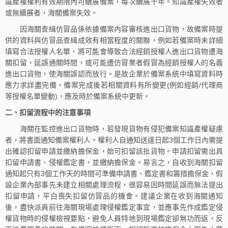
識產權權利有效期限內可續展備案，每次續展十年。知識產權失效者
或無續展者，海關備案失效。
因海關查緝仿冒品係依據備案內容審核進出口貨物，故備案時提
供的資料與仿冒品查緝成效有相當程度的關聯，例如若備案時未詳細
填寫合法授權人名單，將可能會導致合法經銷授權人進出口貨物遭海
關扣留，延誤通關時間，或可能遭仿冒業者假冒為經銷授權人的名義
進出口貨物，使海關誤認而放行。是故企業於備案系統中填寫資料時
應力求詳盡完備，備案完成後若相關資料有所變更(例如經銷/代理商
等授權名單變動)，應及時於備案系統中更新。
二、扣留流程中的注意事項
海關在監控進出口貨物時，若發現貨物有侵犯備案知識產權疑慮
者，將書面通知備案權利人。權利人自通知送達日起3個工作日內需提
出確認扣留申請並繳納擔保金，始可扣留該批貨物。申請扣留需出具
扣留申請書、侵權鑑定書，並繳納擔保金。易言之，自收到海關扣留
通知起只有3個工作天的時間可準備申請書、鑑定書和籌措擔保金，假
設企業內部事先未建立相關處理流程，很容易因時間延誤而無法提出
扣留申請，平白喪失扣留仿冒品的機會。建議企業在收到海關通知
後，盡快派員前往海關現場處理侵權鑑定事宜，並應事先作成鑑定侵
權貨物時的侵權檢視要點，避免人員特地到現場鑑定卻無功而返，反