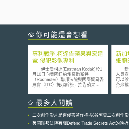
你可能還會想看
專利戰爭:柯達告蘋果與宏達
新加
電 侵犯影像專利
細胞
伊士曼柯達(Eastman Kodak)於1
新加
月10日向美國紐約州羅徹斯特
人員宣
（Rochester）聯邦法院與國際貿易委
可以診
員會（ITC）提起訴訟，控告蘋果、
奈米載
宏達電侵犯5項有關數位相機影像處理
這是全
之專利，意圖以法律訴訟作為擴大專
成奈米顆粒。 
利權價值的手段。 目前擁有超過
張勇指
最多人閱讀
1000項影像技術專利的131歲老店柯
的甲殼
達，試圖出售1000多項專利權及提出
的過程
二次創作影片是否侵害著作權-以谷阿莫二次創作
專利訴訟，以挽回面臨破產邊緣的危
制，因
機。柯達認為蘋果侵犯4項和數位相機
大。但
美國聯邦法院有關Defend Trade Secrets Act
影像相關專利（美國專利字號
製出直