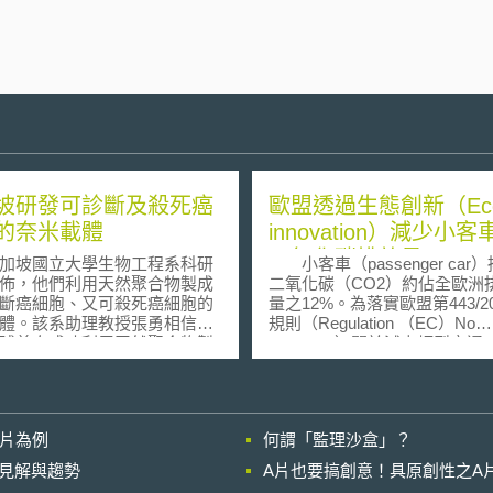
坡研發可診斷及殺死癌
歐盟透過生態創新（Eco
的奈米載體
innovation）減少小客
二氧化碳排放量
坡國立大學生物工程系科研
小客車（passenger car
佈，他們利用天然聚合物製成
二氧化碳（CO2）約佔全歐洲
斷癌細胞、又可殺死癌細胞的
量之12%。為落實歐盟第443/2
體。該系助理教授張勇相信，
規則（Regulation （EC）No
球首次成功利用天然聚合物製
443/2009）關於減少輕型交通
研究甲殼素多年的
CO2排放所設定之新小客車排
出，從螃蟹、蝦殼中提煉出來
標準，歐盟執委會於今年（201
素，在實驗室內製成奈米顆粒
月25日通過執委員會第725/20
中，最困難的就是體積的控
則（Commission Regulation
影片為例
何謂「監理沙盒」？
為天然聚合物分子一般比較
No 725/2011，以下簡稱執委
最後仍突破瓶頸，以甲殼素研
則），就汽車製造商對CO2減
的晚近見解與趨勢
A片也要搞創意！具原創性之A
徑約五十奈米的奈米顆粒，很
之生態創新（eco-innovation