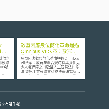
-
歐盟因應數位簡化革命通過
車之
Omnibus VII法案：放寬產
業合規時程與強化兒少人權
）排放之
歐盟因應數位簡化革命通過Omnibus
保障之《歐盟人工智慧法》
排放總
VII法案：放寬產業合規時程與強化兒
009號
少人權保障之《歐盟人工智慧法》修
修法
法 資訊工業策進會科技法律研究所
工具
2026年07月22日 今（2026）年6月16
放表現
日，歐洲議會（European
1）7
Parliament）以423票贊成、57 票反
11號規
對、174 票棄權，通過「第七號數位
（EU）
綜合法案」（Omnibus VII）下對《歐
會規
盟人工智慧法》（EU AI Act，下稱
排所為
AIA）的修正案[1]。隨後於6月29日，
片享有著作權
）科技之
歐盟理事會（Council of the European