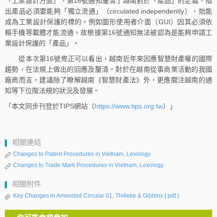
「工業設計方面」，第16號通知釐清了越南對於「產品」的定義，指
出產品必須要能夠「獨立流通」（circulated independently），始能
成為工業設計保護的標的。例如圖形使用者介面（GUI）因其必須依
賴手機等載體才能流通，故根據第16號通知無法被認為是能夠申請工
業設計保護的「產品」。
從本次第16號修正可以看出，越南近年來因應智慧財產權的國際
趨勢，在法規上做出的回應及釐清。對於在越南從事商業活動的我國
廠商而言，建議除了瞭解越南《智慧財產法》外，更應關注越南的通
知等下位階法規的狀況及發展。
「本文同步刊登於TIPS網站（
https://www.tips.org.tw
）」
相關連結
Changes to Patent Procedures in Vietnam, Lexology
Changes to Trade Mark Procedures in Vietnam, Lexology
相關附件
Key Changes in Amended Circular 01, Thilleke & Gibbins
[ pdf ]