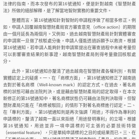
法律的指南，而本次發布的第16號通知，便是針對越南《智慧財產
法》所做的細部解釋，是了解當地智財實務的重要文件。
整體而言，第16號通知針對智財的申請程序做了相當多修正。例
如，申請人回覆越南智慧財產局官方審查意見（office action）的期限
由一個月延長為兩個月。又例如，過去越南智慧財產局針對實體審查
的申請案一旦做了核駁處分後，申請人僅能透過訴願予以救濟。根據
第16號通知，若申請人能夠針對申請案提出在審查過程中未被考量但
可以影響審查結果的新事證，越南智慧財產局則得考量撤回核駁處
分。
此外，第16號通知亦釐清了過去越南在智慧財產各權利別，有關
實體認定上的疑慮。一、在「商標方面」，第16號通知修正了越南過
去對於著名商標（Well-known mark）的認定方式。在過去，著名商
標的狀態可藉由法院判決，或是藉由智慧財產局的認定取得。在本次
新修正的第16號通知中，著名商標狀態仍可藉由法院判決取得，但智
慧財產局只能在「商標被駁回」的情形下對著名商標進行認定。二、
在「專利方面」，第16號通知則是再次強調「用途」不得作為專利的
申請標的，釐清了越南一直以來拒絕「用途發明專利」的立場。根據
第16號通知，用途並非一項申請標的可主張的必要技術特徵
（essential feature），只是單純申請標的之目的或結果而已。三、在