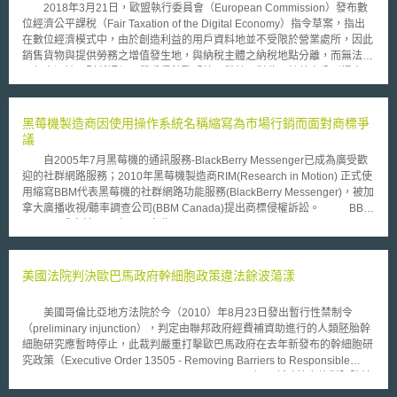
2018年3月21日，歐盟執行委員會（European Commission）發布數
位經濟公平課稅（Fair Taxation of the Digital Economy）指令草案，指出
在數位經濟模式中，由於創造利益的用戶資料地並不受限於營業處所，因此
銷售貨物與提供勞務之增值發生地，與納稅主體之納稅地點分離，而無法為
現行來源地原則所評價，嚴重侵蝕歐盟境內稅基。對此，該草案分別提出了
數位稅（Digital Tax）與顯著數位化存在（Significant Digital Presence）
兩份提案，用以針對特定數位服務利潤制定共同性數位稅制，以確保數位服
務業者與傳統的實體公司立於平等的市場競爭地位。 值得關注的是，
黑莓機製造商因使用操作系統名稱縮寫為市場行銷而面對商標爭
該草案之長遠解決提案以「顯著數位化存在」（Significant Digital
議
Presence）修正國際間課稅權歸屬之重要人事（Significant People
自2005年7月黑莓機的通訊服務-BlackBerry Messenger已成為廣受歡
function）功能判斷，並認為建立利潤分配原則時，應參考經濟合作暨發展
迎的社群網路服務；2010年黑莓機製造商RIM(Research in Motion) 正式使
組織（Organization for Economic Cooperation and Development）稅基
用縮寫BBM代表黑莓機的社群網路功能服務(BlackBerry Messenger)，被加
侵蝕與利潤移轉（BEPS，Base Erosion and Profit Shifting）行動計劃中
拿大廣播收視/聽率調查公司(BBM Canada)提出商標侵權訴訟。 BBM
DEMPE模式（Development Enhancement Maintenance Protection
Canada成立於1944年，原名為Bureau of Broadcast Measurement，2001
Exploitation function），決定獲利之分配，作為未來增值利益的認定。
年更名為BBM Canada，自1944年起即使用BBM名稱代表其公司所提供的
然而不少持反對意見的國家認為，數位經濟只是傳統公司面對數位化，
廣播訊息服務，至今已超過60年。並於2007年取得加拿大註冊商標，指定
利用無形資產的商業模式改變而已，而此種新興模式並不足以作為開徵數位
使用於相關測量服務；BBM Canada並於申請時註明，BBM最早使用於加
美國法院判決歐巴馬政府幹細胞政策違法餘波蕩漾
稅收新稅種。縱使數位經濟下無形資產產生之價值必須重新界定，現行稅收
拿大的日期為2005年3月31日。 RIM於2009年申請加拿大商標註冊-
歸屬與國際間租稅協定本身並無不妥，而應強調各國稅捐機關之租稅資訊之
BBM(申請號：1455487)，指定使用於通訊服務及電腦軟體等產品及服務，
合作。愛爾蘭已與捷克共和國、芬蘭、瑞典發表反對聲明，表示數位經濟課
美國哥倫比亞地方法院於今（2010）年8月23日發出暫行性禁制令
至今仍為調查程序階段。此外，RIM先前亦使用BBX為操作系統系列商標名
稅的方案不應背離BEPS行動計畫之期中報告，並應考慮到國際間因租稅引
（preliminary injunction），判定由聯邦政府經費補資助進行的人類胚胎幹
稱，被美國聯邦法院- US federal court in Albuquerque 宣告臨時禁制令。
起的貿易戰爭，以及避免對數位經濟的扼殺。對此，歐盟監管審查委員會
細胞研究應暫時停止，此裁判嚴重打擊歐巴馬政府在去年新發布的幹細胞研
RIM日前主張，BBM的商標申請尚未被加拿大智慧局(CIPO-Canadian
（Regulatory scrutiny Board）亦認為，草案並未針對數位稅的有效稅率進
究政策（Executive Order 13505 - Removing Barriers to Responsible
Intellectual Property Office)駁回，且RIM與BBM Canada兩家公司間並無任
行量化分析，嚴重忽略了數位稅對於區域內經濟的衝擊。 由於未能獲
Scientific Research Involving Human Stem Cells）。新政策允許對胚胎幹
何競爭關係，而雙方所提供的服務亦無重疊，故依據加拿大商標法，雙方應
得歐盟會員國的共識，法國為了回應黃背心運動（Mouvement des gilets
細胞株進行研究，不論該幹細胞株為前布希政府所允許的有限細胞株，或使