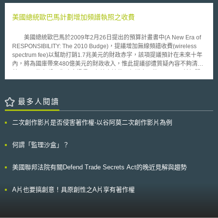
可同時併存及使用BBM為表彰兩家的產品及服務上。
jaunes）的要求， 12月17日法國財政部長已公開表示2019年3月前，將自
用人工授精過程中經明文同意且無償提供研究用之剩餘胚胎。 本禁制令源
行針對數位廣告所得與數位資料所得稅收法案送交國內立法程序，該法案將
於去年在新政策公布後，部分反對胚胎研究的團體及成人幹細胞研究科學家
美國總統歐巴馬計劃增加頻譜執照之收費
直接以境內網路社群利潤推估大型數位企業之應稅所得，並支持「顯著數位
主張，美國國家健康研究所（NIH）根據歐巴馬政府新政策所制定的指導方
化存在」的認定原則。同時奧地利財政部長也表示，會跟進數位稅收的立法
針（NIH Guidelines on Human Stem Cell Research），違反Dickey-
美國總統歐巴馬於2009年2月26日提出的預算計畫書中(A New Era of
並於2019年1月底公布稅收草案。
Wicker修正案，並侵蝕成人幹細胞的研究經費分配，因此對NIH提出此項訴
RESPONSIBILITY: The 2010 Budge)，提議增加無線頻譜收費(wireless
訟。 Dickey-Wicker修正案禁止NIH從事破壞生命的研究，其為1996年
spectrum fee)以幫助打銷1.7兆美元的財政赤字，該項提議預計在未來十年
以來國會每年在審理聯邦政府的綜合撥款法時所附帶通過的法律，等於是對
內，將為國庫帶來480億美元的財政收入，惟此提議卻遭質疑內容不夠清
NIH研究自由的界線設定。本案承審法官認為，人類胚胎幹細胞研究可能涉
楚，且可能有礙原先政府提倡更有效率地使用頻譜之目的。 目前相關
及摧毀人類胚胎，違反Dickey-Wicker修正案，因此這項告訴可能勝訴，法
收費的細節不明。由於先前業者經由拍賣，以高昂價格取得頻譜執照主要係
院因此同意發出暫時性禁制令。 地方法院此項裁判引發不少爭議，除相關
為提供語音及數據服務使用，因此外界推測此費用增加計劃可能針對電視與
利害關係人悲觀表示美國幹細胞研究因此將受到重創外，對於裁判內容究竟
廣播頻譜收取頻率執照費。不過本案在送交眾議院審議前仍有改變之可能。
最多人閱讀
代表什麼意義，各方看法也不盡相同。裁判法官稱此裁判不過使幹細胞研究
歐巴馬執政團隊於提出該項計畫後，Sprint Nextel與Verizon Wireless
「維持現狀」（status quo），然而對於所謂的「現狀」，卻有不同解讀，
即刻提出問題，希望進一步了解其內容與相關規範，但白宮尚未針對該等問
有認為裁判結果意味全面禁止胚胎幹細胞的研究，亦有認為是回歸到布希政
二次創作影片是否侵害著作權-以谷阿莫二次創作影片為例
題做出回覆。收費標準設定勢必對現有現有廣電及電信業者，甚至頻譜交易
府的政策態度。 歐巴馬政府方面認為，其幹細胞政策並不違反Dickey-
市場造成影響，甚至影響頻譜使用的效益。 4月預算管理局(OMB)將提
Wicker修正案，因其資助的研究使用的是「已經製造」出來的胚胎幹細胞
出的預算案中，會揭露更多有關該項收費增加的計劃說明。
何謂「監理沙盒」？
株，而非資助破壞胚胎的「程序」，目前聯邦司法部已對此裁判提出上訴；
另為了徹底解決此項爭議，眾議院於9月新會期一開始，已有議員正式提出
法案（Stem Cell Research Advancement Act of 2010, S. 3766），內容除
美國聯邦法院有關Defend Trade Secrets Act的晚近見解與趨勢
將歐巴馬總統之政策予以法制化外，也明文排除Dickey-Wicker修正案於幹
細胞研究之適用，希冀徹底解決美國胚胎幹細胞研究爭議。
A片也要搞創意！具原創性之A片享有著作權