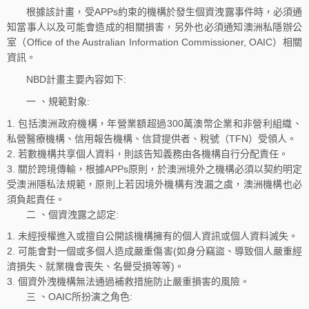
根據該計畫，受APPs約束的機構於發生個資洩露事件時，必須通
知當事人以及可能會造成的相關損害，另外也必須通知澳洲私隱辦公
室（Office of the Australian Information Commissioner, OAIC）相關
資訊。
NBD計畫主要內容如下:
一 、規範對象:
包括澳洲政府機構，年營業額超過300萬澳幣企業和非營利組織、
私營醫療機構、信用報告機構、信貸提供者、稅號（TFN）受領人。
若數機構共享個人資料，則該告知義務由各機構自行分配責任。
關於跨境傳輸，根據APPs原則，於澳洲境外之機構必須以契約明定
受澳洲隱私法規範，原則上若因境外機構有洩漏之虞，澳洲機構也必
須負起責任。
二 、個資洩露之認定:
未經授權進入或擅自公開該機構擁有的個人資訊或個人資料滅失。
可能會對一個或多個人造成嚴重傷害(如身分竊盜、導致個人嚴重經
濟損失、就業機會喪失、名譽受損等等)。
個資外洩機構無法通過補救措施防止嚴重損害的風險。
三 、OAIC所扮演之角色: