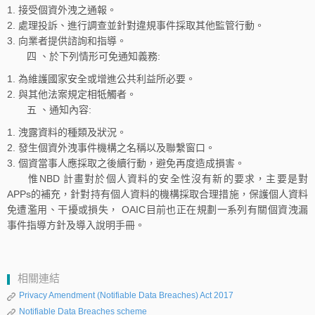
接受個資外洩之通報。
處理投訴、進行調查並針對違規事件採取其他監管行動。
向業者提供諮詢和指導。
四 、於下列情形可免通知義務:
為維護國家安全或增進公共利益所必要。
與其他法案規定相牴觸者。
五 、通知內容:
洩露資料的種類及狀況。
發生個資外洩事件機構之名稱以及聯繫窗口。
個資當事人應採取之後續行動，避免再度造成損害。
惟NBD 計畫對於個人資料的安全性沒有新的要求，主要是對
APPs的補充，針對持有個人資料的機構採取合理措施，保護個人資料
免遭濫用、干擾或損失， OAIC目前也正在規劃一系列有關個資洩漏
事件指導方針及導入說明手冊。
相關連結
Privacy Amendment (Notifiable Data Breaches) Act 2017
Notifiable Data Breaches scheme