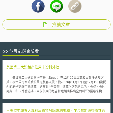
推薦文章
你可能還會想看
美國第二大連鎖商信用卡資料外洩
美國第二大連鎖商塔吉特（Target）在12月19日正式發出郵件通知客
戶，表示公司資訊系統因遭駭客入侵，從2013年11月27日至12月15日期間
內的刷卡記錄可能遭竊，約莫共4千萬筆，遭竊內容包含姓名、卡號、卡片
到期日和卡片驗證碼。目前美國的塔吉特連鎖店推出全面9折的優惠來挽回
消費者的信心，並對資料外洩的個別民眾提供免費的信用監督作為補償。
每當資安事件發生時，所有防毒軟體公司及資安管理服務都會跳出來大
肆評論，並宣稱這是因為沒有購買自家資安服務或產品的關係，但在塔吉特
事件，此番事後諸葛的批判方式顯然不再行得通。 塔吉特的資訊系統
日美歐中韓五大專利局首次討論專利調和，並合意加速整備共通