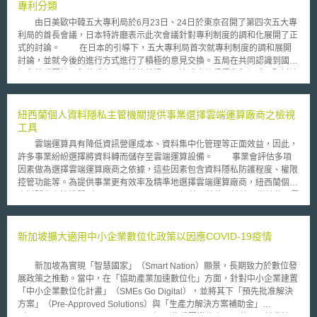
先前接受過檢驗，完全符合「支付卡產業資料安全標準（PCI DSS）」，有
專利分類
專家評析不太可能是在銷售點管理（POS）設備上（指擁有收銀、進銷存作
由日美歐中韓五大專利局於6月23日、24日於東京召開了第四次五大專
業功能的機器）植入惡意軟體，比較可能是從授權與結算的交換系統竊取資
利局的首長會議，日本特許廳表示此次會議針對專利制度的調和化展開了正
料。 塔吉特的信用卡資料外洩事件，引發了一連串的訴訟案件及犯罪
式的討論。 在日本的引導下，五大專利局首次就專利制度的調和展開
調查，目前加州提起了兩件團體訴訟、奧勒岡州一件，損害賠償額估計高於
討論，並就今後的進行方式進行了積極的意見交換。五局在共同認識到國際
5百萬美元；另外，目前至少有四州的州檢察長（Attorney General）展開
調和的重要性，與尊重各國主權的前提下，達成今後積極參與促成國際討論
了聯合調查，直接要求塔吉特配合提出信用卡資料遭竊事件的相關資訊，民
的共識。此外，彼此亦達成共識將在五局架構下儘早實施各國專利制度與審
眾和調查機關最關注的在於塔吉特何時得知資料遭竊事件的發生、花了多久
查實務之比較研究。 此外，五大專利局亦形成共識，將以日本特許廳
時間進行應變以及是否有盡到立即通知當事人的義務。同時間，從塔吉特流
與歐洲專利局的專利分類為基礎，加速完備在五局彼此間的共通專利分類。
紐西蘭個人資料隱私主管機關提供事業選擇雲端運算廠商之檢視
出去的數百萬筆信用卡和簽帳卡資料已經開始在黑市中販售每筆價格20至
對於日本企業來說，此舉將使全球的專利文獻檢索將變得更為迅速、更加全
工具
100美元不等。
面，同時專利權的安定性與可靠性也將獲得進一步的確保，同時日本企業也
雲端運算具有降低資訊營運成本、資料集中化管理等正面效益，因此，
將能更迅速因應來自中韓的專利訴訟風險。 最後，美國6月23日亦於下
許多事業紛紛選擇將資料轉而儲存至雲端運算設備。 事業會評估多項
議院通過了專利改革法案，就專利取得要件從原來的先發明主義改採為與國
因素做為選擇雲端運算廠商之依據，這些因素包含資料隱私防護程度、權限
際趨勢一致的先申請主義，亦屬於這一波國際專利制度的調和趨勢，我國實
控管功能等。為提供事業更有效率及精準地選擇雲端運算廠商，紐西蘭個人
有及時因應、適時參與的必要。
資料隱私主管機關（Privacy Commissioner）特別諮詢及訪談了當地使用雲
端運算的企業及政府單位，彙整其所提供之經驗與意見後，撰寫檢視雲端運
算廠商之指導原則。該原則不僅著重於協助中小企業如何有效管理上傳及儲
存於雲端運算或其他委外設備儀器資料之隱私及安全性，另還發展出10項檢
新加坡擴大適用中小企業數位化政策以因應COVID-19疫情
視要點，提供企業做為選擇評估之自我檢視工具。 10項檢視要點分別
為：（1）評估事業所能承受之風險等級與擁有之資源，選擇相對應的雲端
新加坡為實現「智慧國家」（Smart Nation）願景，長期致力於數位發
運算供應商與類型；（2）確認所上傳至雲端運算之資料對於當事人隱私之
展政策之推動。當中，在「協助產業加速數位化」方面，針對中小企業建置
重要程度；（3）確認事業所需承擔之所有責任；（4）資料傳輸過程與儲存
「中小企業數位化計畫」（SMEs Go Digital），並將其下「預先批准解決
位址之安全維護措施；（5）確認雲端運算供應商條件是否符合資格；（6）
方案」（Pre-Approved Solutions）與「生產力解決方案補助金」
確認與雲端運算供應商所簽合約之涵蓋範圍及條件保障；（7）對資料提供
（Productivity Solutions Grant, PSG）列為重要措施之一；甚而，於此波