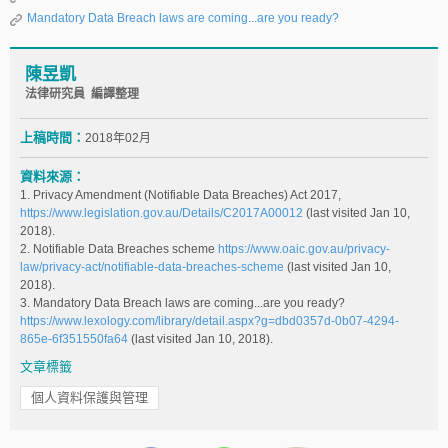
Mandatory Data Breach laws are coming...are you ready?
陳昱凱
法律研究員 編譯整理
上稿時間：
2018年02月
資料來源：
1. Privacy Amendment (Notifiable Data Breaches) Act 2017,
https://www.legislation.gov.au/Details/C2017A00012
(last visited Jan 10,
2018).
2. Notifiable Data Breaches scheme
https://www.oaic.gov.au/privacy-
law/privacy-act/notifiable-data-breaches-scheme
(last visited Jan 10,
2018).
3. Mandatory Data Breach laws are coming...are you ready?
https://www.lexology.com/library/detail.aspx?g=dbd0357d-0b07-4294-
865e-6f351550fa64
(last visited Jan 10, 2018).
文章標籤
個人資料保護與管理