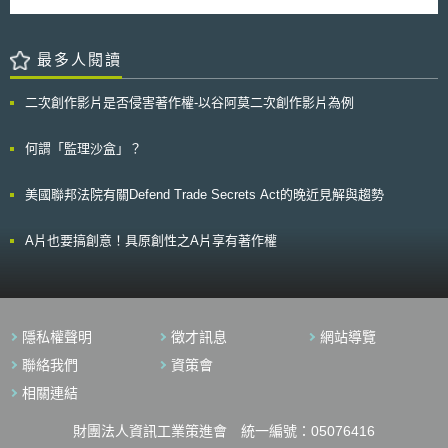
者踐行告知義務並建立完善之回應機制；（8）了解資料儲存城市或地點，
COVID-19疫情下，新加坡再度強化該等制度之運用，藉此加速中小企業數
並確認該地區所提供之隱私保護制度與侵害申訴管道；（9）資料使用及接
位發展進程。 所謂「預先批准解決方案」與「生產力解決方案補助
觸之人員權限管理；（10）雲端運算供應商服務契約終止後資料之處理及提
金」，係指中小企業得透過企業科技庫（Tech Depot）網頁，了解中小企業
最多人閱讀
供方式。 紐西蘭個人資料隱私主管機關相信，事業必須確保傳輸至雲
數位化計畫下有哪些經過資通訊媒體發展管理局（Infocomm Media
端運算資料之隱私及安全能受到一定程度之保護，才能避免其商譽及信譽受
Development Authority, IMDA）預先批准的數位解決方案，並在取得供應
到損害。
二次創作影片是否侵害著作權-以谷阿莫二次創作影片為例
商報價後，向新加坡企業發展局（Enterprise Singapore, ESG）申請「生
產力解決方案補助金」之支援。於COVID-19疫情發生前，預先批准的數位
解決方案包含「銷售與庫存管理」、「會計與文件管理」、「顧客關係管
何謂「監理沙盒」？
理」、「人力資源管理」、「網路安全」、「行動裝置門禁控制」及「車隊
管理」等等13項系統，中小企業最高得享有報價70%的補助。 於
美國聯邦法院有關Defend Trade Secrets Act的晚近見解與趨勢
COVID-19疫情發生後，除原有數位解決方案外，IMDA再預先批准下列內
容，ESG亦於2020年4月1日到2020年12月31日間將所有方案的最高補助
水平提升至80％，協助中小企業因應疫情並維持業務連續性： 遠距上班─線
A片也要搞創意！具原創性之A片享有著作權
上協作工具（Online collaboration tools） 遠距上班─虛擬會議和電話工具
（Virtual meeting and telephony tools） 訪客管理─佇列管理系統（Queue
management system） 訪客管理─溫度檢測方案（Temperature screening
solutions） 新加坡為因應COVID-19疫情，加強適用原有中小企業數位
化計畫下的預先批准解決方案與生產力解決方案補助金，在既有制度上迅速
隱私權聲明
徵才訊息
網站導覽
地進行調整，以減緩疫情造成的產業衝擊，甚至加速中小企業數位發展之進
程；另一方面，藉由COVID-19的特性，協助中小企業導入遠距上班與訪客
聯絡我們
資策會
管理等數位技術，改善過往因資金有限而未能優化營運基礎設備之難題，為
相關連結
中小企業開啟新的可能。
財團法人資訊工業策進會 統一編號：05076416