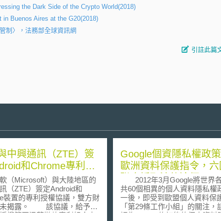
ressing the Dark Side of the Crypto World(2018)
 in Buenos Aires at the G20(2018)
制管制〉，法務部全球資訊網
引註此篇
與中興通訊（ZTE）簽
Google個資隱私權政
droid和Chrome專利授
歐洲資料保護指令，六
聯合採取法律途徑
Microsoft）與大陸地區的
2012年3月Google將世界
（ZTE）簽定Android和
共60個相異的個人資料隱私權
ome裝置的專利授權協議，雙方財
一後，即受到歐盟個人資料保
。 該協議，給予中
「第29條工作小組」的關注，
授權範圍涵蓋微軟專利組合中
認為Google修訂後的個人資料