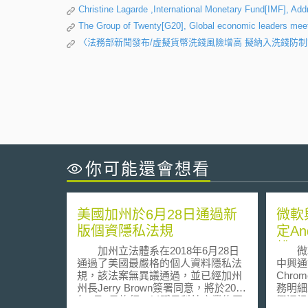
Christine Lagarde ,International Monetary Fund[IMF], Add
The Group of Twenty[G20], Global economic leaders meet
〈法務部新聞發布/虛擬貨幣洗錢風險增高 擬納入洗錢防
你可能還會想看
美國加州於6月28日通過新
微軟
版個資隱私法規
定An
權
加州立法體系在2018年6月28日
微軟（
通過了美國最嚴格的個人資料隱私法
中興通訊
規，該法案無異議通過，並已經加州
Chr
州長Jerry Brown簽署同意，將於2020
務明細未揭露
年1月1日施行，以賦予科技產業修正
興通訊