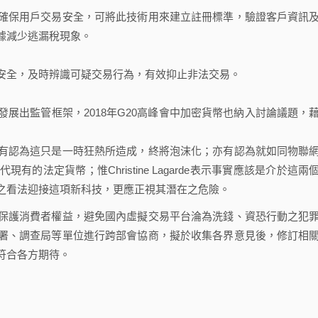
保用戶交易安全，可將此技術用來建立註冊標準，驗證客戶資訊
據減少逃漏稅現象。
全，及時辨識可疑交易行為，有效抑止非法交易。
出監管框架，2018年G20高峰會中加密貨幣也納入討論議題，
認為這只是一時狂熱所造成，終將泡沫化；亦有認為就如同物聯
法定貨幣；惟Christine Lagarde表示事實應該是介於這兩
之看法迎接這項新科技，更應正視其潛在之危險。
護消費者權益，避免國內虛擬交易平台淪為洗錢、資恐行動之犯
署、調查局等單位進行跨部會協商，擬於收集各界意見後，修訂相
符合各方期待。