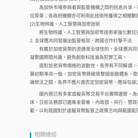
為加快市場參與者與監管機構之間的訊息共享，確
位簽章；各政府機關亦可利用此技術所獲得之相關數
(2)生物辨識、人工智慧與加密技術
將生物辨識、人工智慧與加密等技術來強化數位安
全球應共同發展出監管框架，跨國合作打擊不法
有鑑於加密貨幣的流通是全球性的，全球應共同發展
凝聚國際間共識，避免創新科技淪為犯罪工具。
面對加密貨幣價格的波動性，各界有不同解讀，有
展初期革命一般，加密貨幣將破壞整個金融體系，取代現有的
端想法之間，各界不應片面否定加密貨幣，應採包容
國內現已有多家虛擬貨幣交易平台實際運營，為保
床，日前法務部已邀集金管會、內政部、央行、警政
範，以利我國對於虛擬貨幣監管之政策方向與範圍能
相關連結