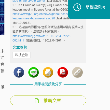
side-of-the-crypto-world/
, last visited Mar.19,2018).
2、The Group of Twenty[G20], Global economic
稍後閱讀
(0)
leaders meet in Buenos Aires at the G20(2018),
https://www.g20.org/en/news/global-economic-
leaders-meet-buenos-aires-g20
, last visited
Mar.19,2018).
3、〈法務部新聞發布/虛擬貨幣洗錢風險增高 擬納入洗
錢防制管制〉，法務部全球資訊網，
https://www.moj.gov.tw/fp-21-101254-7c225-
001.html
（最後瀏覽日：2018/04/26）。
文章標籤
及未
科技金融
域注
、資
關聯
用手機閱讀及分享
保護
推薦文章