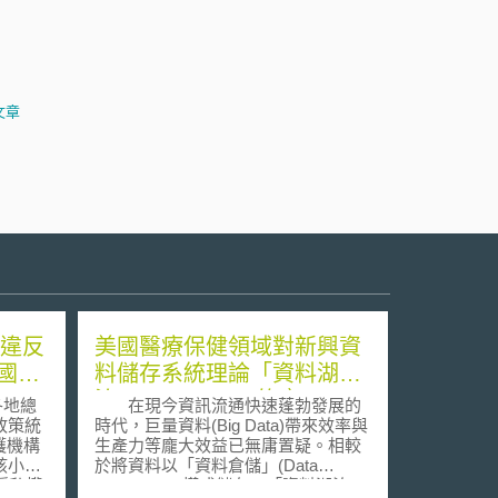
文章
策違反
美國醫療保健領域對新興資
國將
料儲存系統理論「資料湖
泊」(Data Lake)的應用
各地總
在現今資訊流通快速蓬勃發展的
政策統
時代，巨量資料(Big Data)帶來效率與
護機構
生產力等龐大效益已無庸置疑。相較
該小組
於將資料以「資料倉儲」(Data
隱私權
Warehouse)模式儲存，「資料湖泊」