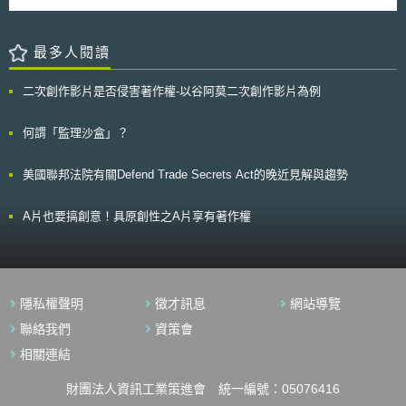
模的學名藥為主，加上我國藥品專利之申請及取得者，90％以上為外國藥
場上、仍需經研發的技術性創新需求，此程序不包含對研發成果的商業化採
直接為親自診療有困難時，基於病患要求下充分考量病患有利條件下，依據
奈米法制之挑戰(Small is Different: A Science Perspective on the
廠，故若實施專利連結，短期內勢將衝擊我國製藥產業，且美國、加拿大的
購，亦不受政府採購法之規範，能夠從需求面刺激廠商創新研發，讓研發從
醫師之判斷，活用各種可能之工具，結合社交網路服務（SNS）、視訊影像
Regulatory Challenges of the Nanoscale)」；目的係針對奈米科技之學術
實務運作經驗顯示，專利連結制度容易被藥廠濫用，因此我國在考慮是否建
一開始即以機關需求為核心。 RELIEF計畫劃分為PCP之準備階段以及
以及電子郵件等方式組合而為適當之遠距醫療。於「別表」列舉遠距醫療之
研究、風險評估與管理監控等三部份奠定法制基礎。該報告由加拿大健康部
最多人閱讀
立此一制度之前，必須先就我國製藥產業的競爭情勢有所瞭解，並充分掌握
執行階段。於準備階段會進行PCP招標文件準備、採購團隊的需求及現有技
九種病患對象為，居家氧氣治療病患、居家罕見疾病病患、居家糖尿病患、
擔任召集人，並成立奈米專家小組，共歷時八個月完成；內容分為三項：彙
我國產業結構與先進國家製藥產業之根本性差異，始能根據我國國情制訂權
術分析、公開市場徵詢(Open Market Consultation, OMC)；由於採購機關
居家氣喘病患、居家高血壓病患、居家過敏性皮膚炎病患、褥瘡居家療養病
整該小組對於奈米議題所累積之科學成果、擷取網路使用大眾對於奈米材料
衡原開發藥廠與學名藥廠雙方利益，並保障公眾健康權益之法制。 當
對其需求尚無具體的規格描述，必須經廣泛的市場意見徵詢與溝通以進一步
二次創作影片是否侵害著作權-以谷阿莫二次創作影片為例
患、居家腦血管病患以及居家癌症病患等。 2015年通知使得遠距醫療
相關法規之諮詢與對話，以及奈米專家針對該新興科技所提出之建議與發展
前最重要者仍是要提醒廠商尊重智慧財產之重要性，既然學名藥是要在專利
定義，正在進行中的OMC將聚集採購團隊、潛在投標者（例如對健康照
之適用對象範圍大為擴大，因此日本醫療院所積極整備資通訊設備環境。同
方針。 然而，就法規面而言，該研究小組認為，根據現下奈米材料之
到期後上市，則學名藥廠商在進行其新藥開發時，自應有完整規劃與佈局。
護、數位照護、病患賦權與互動性有鑽研之ICT業者）、終端使用者等，以
時，厚生勞動省在2017年底提出之2018年度福祉預算中，明確修正健康保
特性，尚無制定新法之必要，僅需延伸現有法規機制即可，並提供建議如
何謂「監理沙盒」？
開發狹義學名藥，其幾乎等同原開發藥廠的品牌藥，對於我國廠商技術能力
廣蒐相關利害關係團體意見並進行充分互動溝通，作為執行階段的重要參考
險診療報酬，提高遠距醫療之醫療服務給付項目與支付標準，使得利用遠距
下： (1) 設定專門用語和分級以便於奈米材料之EHS研究。 (2) 建立標準安
之提升有限，故應鼓勵廠商投入廣義之學名藥（類新藥）之研發，如此不但
基礎。 PCP正式公告後的執行階段即區分為階段A「解決方案設計
醫療為診療服務之利益大為提高，更加速提高遠距醫療之利用可能性。惟，
全控制程序或技術。 (3) 重新思考以工作場域、消費者及環境為主軸之監督
有迴避專利之可能，亦可逐步累積我國產業之研發能量，則專利連結將不會
(Solution design)」（計半年）、階段B「原型開發(Prototype
美國聯邦法院有關Defend Trade Secrets Act的晚近見解與趨勢
前述2015年通知之內容，對於適用對象與診療內容，尚有不明確之處，因
方式。 (4) 使用得宜之生命週期途徑以分析奈米材料之相關風險。 該報
成為其研發與競爭之阻力。
development)」（計半年）、階段C「商業化前開發：場域測試(Pre-
此邀集醫療、法學、遠距醫療專門等12名專家成立研究委員會，以訂定明確
告指出，現有的科技法規與風險處理機制，著實因侷限於奈米材料諸多之未
commercial development: field test)」（計一年）。各階段將設定參與廠商
適用規則，防止未來對於病患造成不利益之判斷。
知而遭受挑戰，並引發各界對於相應管理策略之大規模研究，故無論中央或
A片也要搞創意！具原創性之A片享有著作權
應達成目標，以篩選出較符合需求者始得進入下一階段，以維持廠商間良性
地方政府，應更加關注國內各部會於奈米議題下之協調、科學環境之變化，
競爭，於階段C最後決標予研發成果最符合計畫需求之廠商（可能1家以
及他國法制之更替。
上）。 歐盟目前的創新推動策略上PCP屬尚未被充分運用的工具，從
該計畫的規劃可見準備階段對後續PCP執行階段的重要性，透過其示範可供
政策規劃者為借鏡，運用創新採購驅動產業創新發展以更有效益解決社會與
政府需求。
隱私權聲明
徵才訊息
網站導覽
聯絡我們
資策會
相關連結
財團法人資訊工業策進會 統一編號：05076416