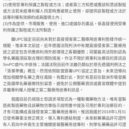
(2)使用受專利保護之製程或方法；或者第三方知悉或應該知悉該製程
或方法若未經專利權人同意時應被禁止使用，卻提供該製程或方法於
該專利權有效締約成員國領土內；
(3)作為提供、市場販售、使用、進口或儲存的產品，係直接使用受專
利保護之製程或方法所製造。
雖UPC協定目前尚未對於直接侵害第二醫療用途專利態樣作統一
規範，惟承本文前述，近年德國法院判決中有關直接侵害第二醫療用
途之認定包含供應商利用外部環境之客觀優勢；荷蘭最高法院則認為
學名藥廠須採取合理的預防措施，作法不限於將專利治療目的資訊自
SmPC或PIL中排除；法國法院目前作法雖仍類似於原先德國判例法之
「清單準備」概念，然而依照歐盟簽署UPC協定之意旨，未來恐導向
增加相關學名藥之責任風險。有鑑於此，對於有意前往歐洲市場發展
之我國學名藥廠需特別留意，避免於公開醫藥資訊或廣宣媒體中提到
非屬專利權人授權之第二醫療用途專利訊息。
我國目前仍視瑞士型請求項型式為一種製備藥物方法，唯有當製
造商製造藥物且該藥物仿單指示說明書中提及可用於專利治療目的，
才有可能構成直接侵害第二醫藥用途專利。惟因我國於2018年1月31
日發佈藥事法修正條文，導入專利連結制度，未來新藥藥品許可證所
有人若向中央衛生主管機關提報醫藥用途專利，則學名藥藥品許可證