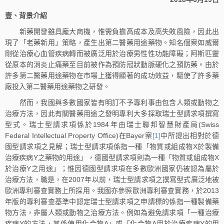
壹、背景介紹
新藥開發雖具龐大商機，惟需負擔高成本及高失敗風險，因此出
現了「老藥新用」策略，產生出第二醫藥用途藥物。知名個案如威爾
剛從治療心血管疾病轉而被廣泛用於治療男性性功能障礙；阿斯匹靈
從原本的消炎止痛藥至目前被作為預防冠狀動脈硬化之預防藥。由於
許多第二醫藥用途藥物在市場上獲得顯著的成功效益，驅使了許多藥
廠投入第二醫藥用途藥物之研發。
然而，我國與多數國家皆有明訂不予專利事由包含人類或動物之
治療方法，因此有關醫藥用途之發明專利大多採取瑞士型請求項撰寫
型式。瑞士型請求項係於1984年由瑞士聯邦智慧財產局(Swiss
Federal Intellectual Property Office)在Bayer案
[1]
中所提出相對於德
國型請求項之見解；瑞士型請求項係指一種「物質或組成物X於製備
治療疾病Y之藥物的用途」，德國型請求項則為一種「物質或組成物X
於治療Y之用途」；惟因德國型請求項在多數歐洲國家仍被認為屬於
治療方法，職是，在2007年以前，瑞士型請求項之撰寫型式廣泛地被
歐洲專利審查實務上所採用。我國亦參照歐洲專利審查實務，於2013
年版的專利審查基準中認定瑞士型請求項之申請標的係指一種製備藥
物方法，非屬人類或動物之治療方法。例如為避免請求項「一種治療
疾病Y的方法，其係使用化合物A」或「化合物A用於治療疾病Y的用