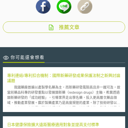
推薦文章
你可能還會想看
專利連結/專利扣合機制：國際新藥研發成果保護法制之新興討論
議題
我國藥廠普遍以產製學名藥為主，而新藥研發風險高且非一蹴可及，故
當前藥品科專的研發重點以發展類新藥（redesign drugs）主軸，希冀透過
類新藥研發的「成功經驗」，引導業界走出學名藥，投入更高層次藥品領
域，推動產業發展。鑑於製藥產業乃是高度規管的產業，除了技術研發以
外，也必須切實掌握相關的法規議題，避免因不諳法規致使研發投資錯置或
浪費。 觀察國際新藥研發成果保護法制之發展趨勢，藥品查驗登記程
序與專利有效性相互扣合的機制（patent-registration linkage），極可能在
可預見的未來成為國際間討論的重要議題，鑑於藥品科專之研發補助方向已
日本健康保險擴大遠距醫療適用對象並提高支付標準