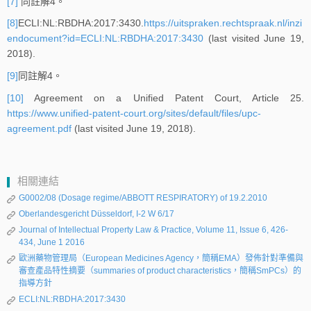
[7]
同註解4。
[8]
ECLI:NL:RBDHA:2017:3430.
https://uitspraken.rechtspraak.nl/inzi
endocument?id=ECLI:NL:RBDHA:2017:3430
(last visited June 19,
2018).
[9]
同註解4。
[10]
Agreement on a Unified Patent Court, Article 25.
https://www.unified-patent-court.org/sites/default/files/upc-
agreement.pdf
(last visited June 19, 2018).
相關連結
G0002/08 (Dosage regime/ABBOTT RESPIRATORY) of 19.2.2010
Oberlandesgericht Düsseldorf, I-2 W 6/17
Journal of Intellectual Property Law & Practice, Volume 11, Issue 6, 426-
434, June 1 2016
歐洲藥物管理局（European Medicines Agency，簡稱EMA）發佈針對準備與
審查產品特性摘要（summaries of product characteristics，簡稱SmPCs）的
指導方針
ECLI:NL:RBDHA:2017:3430