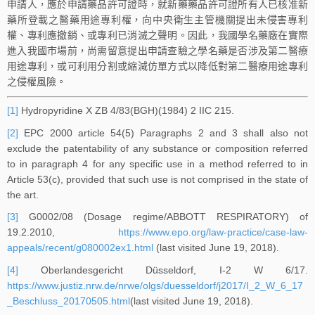
申請人，應於申請藥品許可證時，就新藥藥品許可證所有人已核准新
藥所登載之醫藥用途專利權，向中央衛生主管機關提出未侵害專利
權、專利應撤銷、或專利已消滅之聲明。因此，我國學名藥廠在實際
進入我國市場前，尚需留意提出申請查驗之學名藥是否涉及第二醫療
用途專利，或可利用分割或縮減仿單方式以降低對第二醫療用途專利
之侵權風險。
[1]
Hydropyridine X ZB 4/83(BGH)(1984) 2 IIC 215.
[2]
EPC 2000 article 54(5) Paragraphs 2 and 3 shall also not
exclude the patentability of any substance or composition referred
to in paragraph 4 for any specific use in a method referred to in
Article 53(c), provided that such use is not comprised in the state of
the art.
[3]
G0002/08 (Dosage regime/ABBOTT RESPIRATORY) of
19.2.2010,
https://www.epo.org/law-practice/case-law-
appeals/recent/g080002ex1.html
(last visited June 19, 2018).
[4]
Oberlandesgericht Düsseldorf, I-2 W 6/17.
https://www.justiz.nrw.de/nrwe/olgs/duesseldorf/j2017/I_2_W_6_17
_Beschluss_20170505.html
(last visited June 19, 2018).