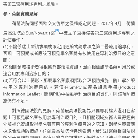
害第二醫療用途專利之風險。
參、荷蘭實務見解
荷蘭法院同樣面臨交叉仿單之侵權認定問題。2017年4月，荷蘭
[8]
最高法院於Sun/Novartis案
中確立了直接侵害第二醫療用途專利之
評估要件：
(1)不論係瑞士型請求項或限定用途藥物請求項之第二醫療用途專利，
客觀上可預期或者應該可預見學名藥將有被使用在專利治療目的之意
圖；
(2)相關領域技術者得根據外部環境資訊，因而相信該學名藥可用於或
適合用於專利治療目的；
(3)若符合以上情形，那麼學名藥廠須採取合理預防措施，防止學名藥
被用於專利治療目的。若僅在SmPC或產品訊息手冊(Product
Information Leaflet，簡稱PIL)中抽離專利治療目的資訊，則該預防措
施仍有不足。
對照德國法院的見解，荷蘭最高法院認為只要專利權人證明在客
觀上可預見學名藥被用於專利治療目的，且相關領域技術人員得經由
外部補充資訊取得學名藥可用於專利治療目的之認知，則學名藥廠應
採取合理預防措施。荷蘭最高法院也特別強調，若只對醫藥相關法規
所列表單作有關專利治療目的之資訊排除，仍然不足以達到合理預防