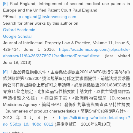
[5]
Paul England, Infringement of second medical use patents in
Europe and the Unified Patent Court Paul England
**Email:
p.england@taylorwessing.com
.
Search for other works by this author on:
Oxford Academic
Google Scholar
Journal of Intellectual Property Law & Practice, Volume 11, Issue 6,
426-434, June 1 2016.
https://academic.oup.com/jiplp/article-
abstract/11/6/426/2378971?redirectedFrom=fulltext
(last visited
June 19, 2018).
[6]
「產品特性摘要文件，主要係依據歐盟2001/83/EC號指令第8(3)(j)
條與歐盟第726/2004號法規第6(1)條之要求而提供。前述法規要求醫
藥公司在提出藥物上市許可之申請時，必須遵循歐盟2001/83/EC號指
令第11條之規定，附加產品特性摘要於申請文件，以供主管機關作為
申請核駁之依據」。摘自葉于豪，<歐洲藥物管理局（European
Medicines Agency，簡稱EMA）發佈針對準備與審查產品特性摘要
（summaries of product characteristics，簡稱SmPCs的指導方針>，
2013年3月4日，
https://stli.iii.org.tw/article-detail.aspx?
no=55&tp=1&i=40&d=6012
(最後瀏覽日：2018年6月19日)