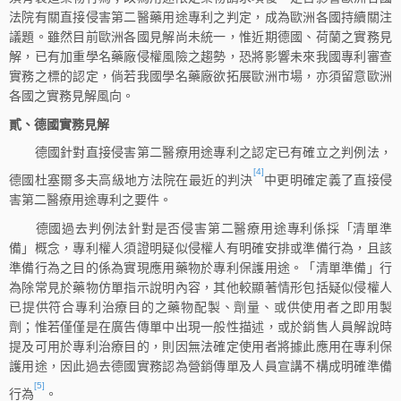
法院有關直接侵害第二醫藥用途專利之判定，成為歐洲各國持續關注
議題。雖然目前歐洲各國見解尚未統一，惟近期德國、荷蘭之實務見
解，已有加重學名藥廠侵權風險之趨勢，恐將影響未來我國專利審查
實務之標的認定，倘若我國學名藥廠欲拓展歐洲市場，亦須留意歐洲
各國之實務見解風向。
貳、德國實務見解
德國針對直接侵害第二醫療用途專利之認定已有確立之判例法，
[4]
德國杜塞爾多夫高級地方法院在最近的判決
中更明確定義了直接侵
害第二醫療用途專利之要件。
德國過去判例法針對是否侵害第二醫療用途專利係採「清單準
備」概念，專利權人須證明疑似侵權人有明確安排或準備行為，且該
準備行為之目的係為實現應用藥物於專利保護用途。「清單準備」行
為除常見於藥物仿單指示說明內容，其他較顯著情形包括疑似侵權人
已提供符合專利治療目的之藥物配製、劑量、或供使用者之即用製
劑；惟若僅僅是在廣告傳單中出現一般性描述，或於銷售人員解說時
提及可用於專利治療目的，則因無法確定使用者將據此應用在專利保
護用途，因此過去德國實務認為營銷傳單及人員宣講不構成明確準備
[5]
行為
。