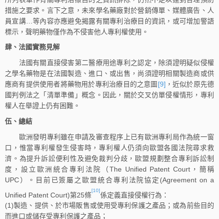
措施之要求。言下之意，未來學名藥廠對於營銷傳單、媒體廣告、人
員宣講…等內容亦應避免揭露有關專利治療目的資訊，或可增加警語
標示，聲明藥物僅作為不侵害他人專利權使用。
肆、法國實務見解
法國有關直接侵害第二醫療用途專利之認定，除須證明疑似侵權
之學名藥物是在法國製造、進口、或出售，尚須證明相關製造商或供
應商有提供使用者將藥物用於專利治療目的之意圖
[9]
，近似於原先德
國判例法之「清單準備」概念。因此，關於交叉仿單侵權情形，專利
權人在舉證上仍有困難。
伍、總結
歐洲發明專利雖在申請及審查程序上已有歐洲專利局作為統一窗
口，惟當專利權發生侵害時，專利權人仍須向歐盟各國法院尋求救
濟。為提升訴訟便利性及避免裁判分歧，歐盟規劃整合專利訴訟制
度，設立歐洲統合專利法院（The Unified Patent Court，簡稱
UPC）。目前已簽屬之歐盟統合專利法院協定(Agreement on a
[10]
Unified Patent Court)第25條
係定義直接侵權行為：
(1)製造、提供、於市場販售或使用受專利保護之產品；或為前些目的
而進口或儲存受專利保護之產品；