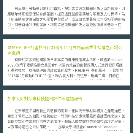
由學名藥延伸至新藥技術能量，實有必要瞭解政府投入資源鼓勵研發的類新
藥，未來由業界承接後是否可能受到此一機制的影響。 藥品查驗登記
日本厚生勞動省對於利用電話、視訊等資通訊機器所為之遠距醫療，因
程序與專利有效性相互扣合機制一般被簡稱為「專利連結」（patent
應明年修正健康保險診療報酬，提高遠距醫療服務給付項目及支付標準，為
linkage），「專利連結」亦有稱為「專利扣合」，概念上係指將學名藥
了明確適用健康保險之相關要件與規定，成立研究委員會以作成相關適用指
（generic drug）的上市審查程序，與原開發藥廠之參考藥品（the
引。隨著資通訊技術發展，利用資通訊機器所為之遠距醫療漸漸普及。在擔
originator reference product）的專利權利狀態連結在一起；進一步而言，
保醫療之安全性、必要性及有效性下，為了更進一步普及並推進適當之診
一旦新藥通過主管機關的審查上市後，只要在該新藥相關的專利有效期間，
療，有必要整備相關法令規定。厚生勞動省於11月設置研究委員會，預定在
主管機關即不應核准該新藥之仿製藥品上市。 專利連結乃是美國藥品
2018年3月底前訂定「遠距醫療適用指引（情報通信機器を用いた診療に関
法規與專利法交錯下特有之產物，然美國透過不斷地對其貿易伙伴訴求專利
するガイドライン）」。 日本1948年制定之醫師法第20條規定醫師非
歐盟RELIEF計畫於今(2016)年11月展開前商業化採購之市場公
連結的重要性，在美國以外，已有多個國家於其藥品審查程序中建立與專利
親自診療，不得為治療等行為。此一規定迄今未修正，遠距醫療並非當時所
開徵詢
之連結關係，例如：加拿大、新加坡、澳洲等國。在藥品上市審查之過程中
能想像與規範。目前，厚生勞動省以函釋通知方式，對於該條之適用為相關
予以專利連結之目的，係為透過機制設計，確保主管機關不得在原開發藥廠
有鑑於許多歐盟國家為日漸高漲的健康照護成本所困，歐盟於Horizon
通知與事務聯絡，以擴大遠距醫療適用之可能性。厚生勞動省於1997年第
之專利到期前核准學名藥上市。在美國法制下，專利連結的運作植基於四大
2020政策下陸續推動會員國合作以更有效益的創新採購方式進行健康照護
一次發出之通知（平成9年12月24日健政發第1057號厚生省健康政策局長
核心概念：（一）新藥相關之專利資訊應於上市後系統化公開；（二）新藥
計畫的推展，以降低健康照護預算的壓力，RELIEF計畫即屬其一。歐盟於
通知），對於遠距醫療與醫師法第20條的適用關係提出基本見解，認為醫師
專利有效期間內，主管機關不應核可後續申請者之上市申請；（三）盡可能
2016年2月啟動RELIEF計畫，聯合義大利、西班牙、瑞典三國，目的在發
法第20條親自診療原則規定，不一定等於直接見面診療，以代替方式而對於
於許可學名藥上市前解決專利有效性爭議；（四）鼓勵未涉及專利侵權之學
展創新ICT解決方案以協助慢性病患透過自我管理方式舒緩慢性疼痛、能夠
病患身心狀況得以獲得有用資訊下，使用遠距醫療並非違反本條親自診療規
名藥及早上市。 值得注意的是，美國專利連結法制所講的學名藥，包
持續獨立生活。欲採購的ICT創新服務為目前尚不存在於市場上、仍需經研
定。在本號通知「留意事項」中，對於遠距醫療之適用對象地區與病患，有
括狹義及廣義的學名藥，前者是指具有相同的活性成分、相同的劑型、治療
發之解決方案，實為針對慢性疼痛自我管理解決方案的「研發服務」，該計
以下規定：1. 初診原則上必須為面對面診療；2.直接面對面診療有困難之離
相同適應症的藥品；後者則是指對已上市新藥的改良藥品，可見其概念上涵
畫係採「前商業化採購(Pre-Commercial Procurement, PCP)」方式進行跨
加拿大針對奈米科技提出評估與建議報告
島及偏遠地區；3. 對於病況穩定之病患，在確保緊急對應處理及聯絡體制
蓋我國當前鼓勵研發的類新藥。專利連結對於類新藥之影響，需視其如何上
國公告招標。目前RELIEF計畫正在進行PCP準備階段之公開市場徵詢，除
下，以「別表」列舉適用之慢性疾病（例如：居家氧氣治療病患）為對象。
市而定，若類新藥是以NDA方式申請上市，雖然上市成本高，但其研發成果
了透過2個月（今年11、12月）的公開線上問卷調查業者意見，另將以
但是本來只是例式規定的「非初診」「離島及偏遠地區」、「特定慢性疾
在奈米產品開創新生活態樣的同時，也因為奈米材料相異之運用途徑，
卻可以因為實施專利連結制度，享有更進一步的保護；另一方面，若廠商基
workshop形式舉辦三場公開市場徵詢會議。 RELIEF計畫另一重要目標
病」，卻被解釋成限定列舉規定，導致遠距醫療適用範圍非常狹窄，變成原
產生了管理上的困難。儘管如此，新興科技仍應就風險而設計因應之道，並
於成本考量不願自行或委託他人進行臨床試驗，因而無法提出完整之NDA申
就是透過此計畫以建立完整PCP流程，讓未來參與相關計畫的公部門能夠熟
則禁止之情形。 直至2015厚生勞動省再發出通知（平成27年8月10日
著眼於鑑別奈米材料潛在之危險性、瞭解人體暴露於奈米微粒環境之程度，
請資料者，則專利連結將會對其產生衝擊。 綜上所述，雖然專利連結
悉並妥善運用PCP流程及工具 。「前商業化採購」為歐盟廣泛創新戰略中
厚生勞動省事務連絡），明確非初診、離島及偏遠地區、「別表」所列舉之
以及確認適當之評估策略。 加拿大學術議會(Council of Canadian
制度具有鼓勵新藥研發的作用，但由於我國當前製藥產業結構仍以中小型規
所指出能協助公部門採購「研發服務」的特殊採購程序，以滿足尚未存在市
慢性疾病等，僅是例式規定，對象地區及病患不限於此，以及就算是初診，
Academies)於2008年7月公佈奈米研究報告「微小即不同：由科學觀點看