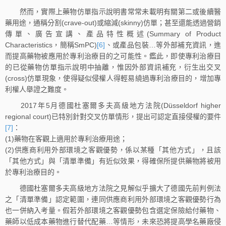
然而，實際上藥物仿單指示說明書常常未載明有關第二或後續醫
藥用途，通稱分割(crave-out)或縮減(skinny)仿單；甚至還能透過營銷
傳單、廣告宣講、產品特性概述(Summary of Product
Characteristics，簡稱SmPC)
[6]
、或產品包裝…等外部補充資訊，進
而提高藥物被應用於專利治療目的之可能性。鑑此，即使專利治療目
的已從藥物仿單指示說明中抽離，惟因外部資訊補充，衍生出交叉
(cross)仿單現象，使得疑似侵權人得輕易繞過專利治療目的，增加專
利權人舉證之難度。
2017年5月德國杜塞爾多夫高級地方法院(Düsseldorf higher
regional court)已特別針對交叉仿單情形，提出可認定直接侵權的要件
[7]
：
(1)藥物在客觀上適用於專利治療用途；
(2)供應商利用外部環境之客觀優勢，係以某種「其他方式」，且該
「其他方式」與「清單準備」有近似效果，得確保所提供藥物將被用
於專利治療目的。
德國杜塞爾多夫高級地方法院之見解似乎擴大了德國先前判例法
之「清單準備」認定範圍，連同供應商利用外部環境之客觀優勢行為
也一併納入考量。假若外部環境之客觀優勢包含選定保險給付藥物、
藥師以低成本藥物進行替代配藥…等情形，未來恐將提高學名藥廠侵