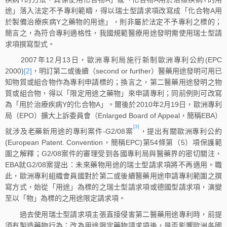
途」落入法定不予專利範疇，得以瑞士型請求項改寫成「化合物A用
於製備治療疾病Y之藥物的用途」，則非屬於法定不予專利之標的；
簡言之，為符合專利適格性，我國規範醫療用途發明需使用瑞士型請
求項撰寫型式。
2007年12月13日，歐洲專利局施行新制歐洲專利公約(EPC
2000)
[2]
，明訂第二或後續（second or further）醫藥用途發明可用已
知物質或組合物作為專利申請標的；換言之，第二醫藥用途發明之物
質或組合物，得以「限定用途之藥物」來申請專利；同前例則可改寫
為「用於治療疾病Y的化合物A」。爾後於2010年2月19日，歐洲專利
局（EPO）擴大上訴委員會（Enlarged Board of Appeal，簡稱EBA）
[3]
就涉及老藥新用途的專利案件-G2/08案
，提出有關歐洲專利公約
(European Patent. Convention，簡稱EPC)第54條第（5）項保護範
圍之解釋；G2/08案件的審理受到各國專利局與醫藥界的密切關注，
EBA就G2/08案提出：未來藥物用途的瑞士型請求項將不再適用。職
此，歐洲專利組織會員國對於第二或後續醫藥用途申請專利範圍之撰
寫方式，始從「用途」為標的之瑞士型請求項或德國型請求項，演變
至以「物」為標的之用途限定請求項。
過去使用瑞士型請求項主張直接侵害第二醫藥用途專利時，前提
須有製造藥物行為；改為用途限定藥物請求項後，是否影響歐洲各國