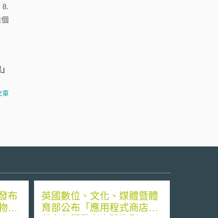
8.
除個
果」
文章
發布
英國數位、文化、媒體暨體
物製
育部公布「應用程式商店經