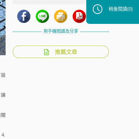
稍後閱讀
(0)
用手機閱讀及分享
推薦文章
T設
討論
相關
4.