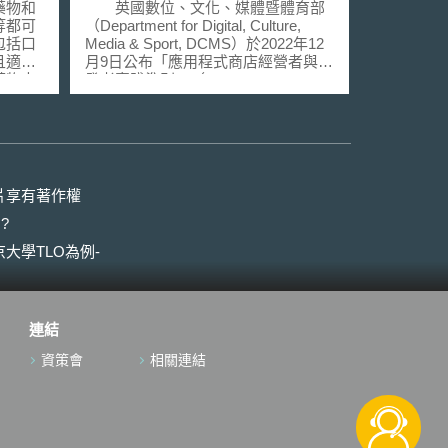
營者與開發者實踐準則」，
藥物和
英國數位、文化、媒體暨體育部
強化消費者隱私與資安保護
等都可
（Department for Digital, Culture,
包括口
Media & Sport, DCMS）於2022年12
且適應
月9日公布「應用程式商店經營者與開
藥物申
發者實踐準則」（Code of practice for
及藥物
app store operators and app
developers），並規劃在未來九個月
對於此類藥
內要求Apple、華為、Microsoft等公司
審查原
採行，以加強對消費者的隱私與資安
小的特
保護。 根據該實踐準則之內容，
影響藥
APP商店經營者和開發者須滿足以下
片享有著作權
要求： （1）以友善使用者的方式與
?
月22
消費者共享資安和隱私資訊，如APP
終版產
何時將無法在商店中取得、APP最近
大學TLO為例-
物製劑
一次更新的時間、APP儲存與處理使
相關藥
用者資料的位置等。 （2）即便消費
考量因
者禁用部分可選的功能與權限（如不
驗登記
允許APP使用麥克風或追蹤使用者位
連結
rug
置），該APP仍可正常執行。 （3）
制定穩定且具透明性的APP審查程
資策會
相關連結
指引的草
序，以確保滿足實踐準則中資安與隱
最終版
私最低要求的APP方能在商店內上
27頁
架。 （4）當APP因資安或隱私原因
詞解
無法於商店內上架時，向開發者提供
的重要
明確的反饋。 （5）制定妥適的弱點