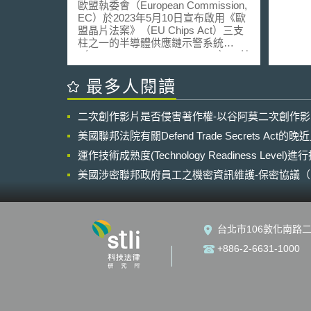
供應鏈狀況
歐盟執委會（European Commission,
EC）於2023年5月10日宣布啟用《歐
盟晶片法案》（EU Chips Act）三支
柱之一的半導體供應鏈示警系統
（Semiconductor Alert System），其
目的在於監測半導體供應鏈短缺之問
題。 根據《歐盟晶片法案》，歐盟各
最多人閱讀
成員國的半導體供應鏈主管機關須定
期執行半導體供應鏈的觀測任務，以
二次創作影片是否侵害著作權-以谷阿莫二次創作
隨時確認半導體供應鏈之狀況。然
而，由於歐盟係由眾多不同的國家所
美國聯邦法院有關Defend Trade Secrets Act
組成，各成員國間訊息的流通相比於
其他單一國家可能較為緩慢，故EC決
運作技術成熟度(Technology Readiness Level)
定創建半導體供應鏈示警系統，交換
美國涉密聯邦政府員工之機密資訊維護-保密協議（Non-disc
半導體供應鏈資訊以解決上述問題。
NDA）之使用
在此系統中，私人企業得單獨對所處
產業中的早期半導體短缺進行回報，
惟個別產業常常單獨誇大或高估危機
台北市106敦化南路二
的發生可能性，對此，EC成立了歐盟
半導體專家小組（European
+886-2-6631-1000
Semiconductor Expert Group,
ESEG），協助收集各半導體產業與
成員國所回報之訊息，除將其用於建
立風險評估外，亦彙整並分析成有價
值的資訊後再分享給各成員國。 若資