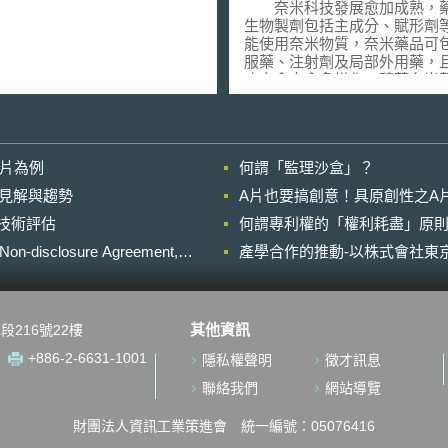
劑的最終版指引
奈米科技發展愈加成熟，
生物製劑包括主成分、賦形劑
能使用奈米物質，奈米藥品可
服藥、注射劑及局部外用藥，
症亦愈來愈多樣化。隨著奈米
請送審的件數增加，美國食品
管理局（U.S. Food and Drug
Administration, USFDA）
物的審查，除了依既有的藥品
影片為例
何謂「監理沙盒」？
則，亦必須針對奈米物質粒徑
性，評估粒徑之改變，是否會
的晚近見解與趨勢
A片也要搞創意！具原創性之A
品製劑安全性、療效及品質。 美
進行技術評估
何謂專利權的「權利耗盡」原則
國食品及藥物管理局於2022年4
日發布含有奈米粒子藥物之最
losure Agreement,
產學合作的推動-以株式會社東京
業指引，該指引的範圍涵蓋生
以及基因治療，其要點包含：
物開發原則、品質、研究具體
素，以及學名藥的簡易新藥查
其他資訊
段216號22樓
申請方式（Abbreviated New D
Application, ANDA）。 USFDA
+886-2-6631-1001
隱私權聲明
徵才訊息
曾於2017年12月18日發布該
案，在綜整各方意見後，本次
聯絡我們
網站導覽
指引新增兩點修正，首先是於第
以下新增指引裡常用的26個名
財團法人資訊工業策進會 統一編號：05076416
釋，以協助讀者理解該份指引