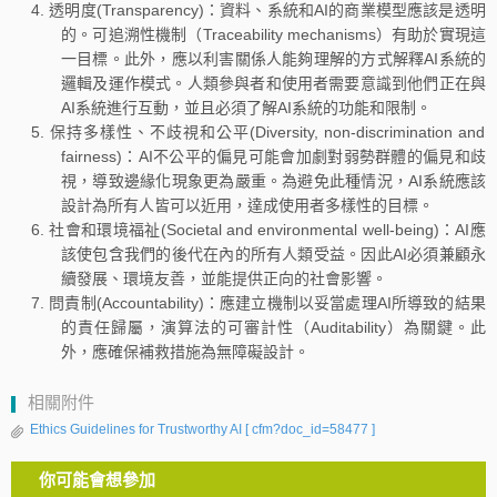
透明度(Transparency)：資料、系統和AI的商業模型應該是透明
的。可追溯性機制（Traceability mechanisms）有助於實現這
一目標。此外，應以利害關係人能夠理解的方式解釋AI系統的
邏輯及運作模式。人類參與者和使用者需要意識到他們正在與
AI系統進行互動，並且必須了解AI系統的功能和限制。
保持多樣性、不歧視和公平(Diversity, non-discrimination and
fairness)：AI不公平的偏見可能會加劇對弱勢群體的偏見和歧
視，導致邊緣化現象更為嚴重。為避免此種情況，AI系統應該
設計為所有人皆可以近用，達成使用者多樣性的目標。
社會和環境福祉(Societal and environmental well-being)：AI應
該使包含我們的後代在內的所有人類受益。因此AI必須兼顧永
續發展、環境友善，並能提供正向的社會影響。
問責制(Accountability)：應建立機制以妥當處理AI所導致的結果
的責任歸屬，演算法的可審計性（Auditability）為關鍵。此
外，應確保補救措施為無障礙設計。
相關附件
Ethics Guidelines for Trustworthy AI
[ cfm?doc_id=58477 ]
你可能會想參加