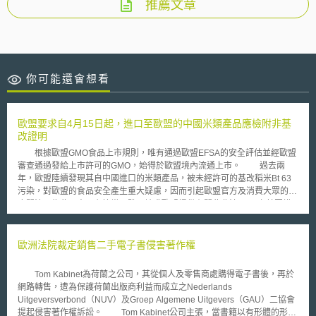
推薦文章
你可能還會想看
歐盟要求自4月15日起，進口至歐盟的中國米類產品應檢附非基
改證明
根據歐盟GMO食品上市規則，唯有通過歐盟EFSA的安全評估並經歐盟
審查通過發給上市許可的GMO，始得於歐盟境內流通上市。 過去兩
年，歐盟陸續發現其自中國進口的米類產品，被未經許可的基改稻米Bt 63
污染，對歐盟的食品安全產生重大疑慮，因而引起歐盟官方及消費大眾的高
度關注。為此，中國主管當局雖已請求歐盟提供有關此非法GMO之基因構
成（genetic constructs）的詳細資訊，並針對歐盟會員國通報至Rapid
Alert System for Food and Feed（RASFF）的案件，開始進行調查並暫時
禁止相關業者出口米製品，不過中國迄今未能依歐盟要求，提供其在實施出
歐洲法院裁定銷售二手電子書侵害著作權
口管理時的控制樣品，以及其所使用的檢測方法與歐盟所要求者，具有相同
品質之證明。 因此，歐盟已在今（2008）年2月通過一項緊急措施的決
Tom Kabinet為荷蘭之公司，其從個人及零售商處購得電子書後，再於
定，要求自4月15日起，進口至歐盟的中國米類產品應檢附非基改證明
網路轉售，遭為保護荷蘭出版商利益而成立之Nederlands
（GMO-free certification），且此非基改證明應由歐盟官方所設立或認可之
Uitgeversverbond（NUV）及Groep Algemene Uitgevers（GAU）二協會
實驗室，使用特定的GMO檢測技術檢測後，檢測結果發現未含有GMO成分
提起侵害著作權訴訟。 Tom Kabinet公司主張，當書籍以有形體的形式