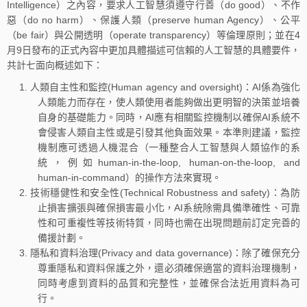
Intelligence）之內容，要求人工智慧須遵守行善（do good）、不作
惡（do no harm）、保護人類（preserve human Agency）、公平
（be fair）與公開透明（operate transparency）等倫理原則；並在4
月9日發布的正式內容中更加具體描述可信賴的人工智慧的具體要件，
共計七面向概述如下：
人類自主性和監控(Human agency and oversight)：AI係為強化
人類能力而存在，使人類使用者能夠做出更明智的決策並培養
自身的基礎能力。同時，AI應有相關監控機制以確保AI系統不
會侵害人類自主性或是引發其他負面效果。本準則建議，監控
機制應可透過人機混合（一種整合人工智慧與人類協作的系
統，例如human-in-the-loop, human-on-the-loop, and
human-in-command）的操作方法來實現。
技術穩健性和安全性(Technical Robustness and safety)：為防
止損害擴張與確保損害最小化，AI系統除需具備準確性、可靠
性和可重複性等技術特質，同時也需在出現問題前訂定完善的
備援計劃。
隱私和資料治理(Privacy and data governance)：除了確保充分
尊重隱私和資料保護之外，還必須確保適當的資料治理機制，
同時考慮到資料的品質和完整性，並確保合法近用資料為可
行。