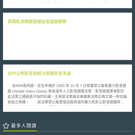
時，始能核發非基改證明。 雖然歐盟並非我國農產品的主要外銷國
出售時，該作品之著作權業已耗盡（exhausted），換言之，購買者可自由
家，但歐盟此項緊急措施仍值得我國注意，蓋我國當前GMO的進出口管理
出售，而不會侵害作者或出版者的智慧財產權，此原則亦應適用於數位重製
法制與先進各國尚有所落差，而我國最主要的農產品出口國—日本，其
（digital copies）。NUV及GAU則認為Tom Kabinet公司轉售電子書的行
GMO管理法律中亦有授權主管機關對進口產品實施生物檢查（即是否含有
為，構成著作權指令（Directive 2001/29/EC）所指在未經授權的情形下，
美國能源關鍵基礎設施議題觀察
GMO的檢測）的規定，倘若我國在發展GMO時，未能妥善落實GMO的管
向大眾傳播受著作權保護的標的。 歐洲法院近日針對雙方的爭議做出
理，不無可能對非基改產品造成重大衝擊，當前歐盟要求中國出口的米類產
了裁決，法院援引世界智慧財產權組織（World Intellectual Property
品應檢附非基改證明，即是一例。
Organization）的著作權條約（Copyright Treaty），認為著作權的耗盡原
則僅適用在著作權指令第4條的散布權（Distribution right），且是散布實體
物，例如有形的書籍。而著作權指令第3條所指「向大眾公開（作者的）作
品權利」（Right of communication to the public of works），係賦予作者
有授權向大眾公開其作品的專屬權，此權利無耗盡的問題。本案所爭執向大
眾轉售經下載且得永久使用的電子書之行為，並非散布權，而是向大眾傳播
的概念，即符合著作權指令第3條所規範之範疇，因此，Tom Kabinet公司
加州公佈影音遊戲法案臨危憲爭議
在轉售電子書前，須先取得作者的同意。 針對歐盟法院此一裁定，
GAU發表聲明表示，法院的決定讓電子書的著作權議題有了結果，且此決定
亦會影響音樂和電影產業，讓音樂和電影的下載拷貝版本同樣也無法再轉
加州州長阿諾‧史瓦辛格於 2005 年 10 月 7 日簽署禁止販售暴力影音遊
售。
戲 (Violate Video Game) 與未成年人之影音遊戲法案，影音遊戲業者對於
此法案之通過表示強烈抗議，主張該法案違反美國憲法修正條文第一條言論
自由之保護。 該法案禁止販賣或出租具強烈暴力色彩之影音遊戲與未
滿 18 歲之未成年人，同時要求此類遊戲必須於包裝正面依據規定標誌標示
明顯之「 18 」字樣，違者將處以 1000 美元以下之罰金。州長史瓦辛格先
生指出，這些遊戲多半是為成人所設計，是否讓青少年接觸此類遊戲，應由
其家長決定之，故此法案並未限制該未成年人之家長購買或租用該類遊戲提
最多人閱讀
供未成年人使用。 美國「影音軟體業者協會」 (Video Software Dealer
Association) 以及「娛樂軟體協會」 (Entertainment Software Association)