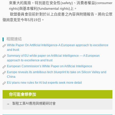
來重大的風險，特別是在安全性(safety)、消費者權益(consumer
rights)與基本權利(fundamental rights)上。
歐盟委員會目前針對於以上白皮書之內容與附隨報告，將向公眾
徵詢意見至今年5月19日。
相關連結
White Paper On Artificial Intelligence-A European approach to excellence
and trust
Summary of EU white paper on Artificial Intelligence — A European
approach to excellence and trust
European Commission’s White Paper on Artificial Intelligence
Europe reveals its ambitious tech blueprint to take on Silicon Valley and
China
EU plans new rules for AI but experts seek more detail
你可能會想參加
製程工業AI應用與規範研討會