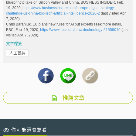
blueprint to take on Silicon Valley and China, BUSINESS INSIDER, Feb.
19, 2020,
https://www.businessinsider.com/europe-digital-strategy-
challenge-us-china-big-tech-artificial-intelligence-2020-2
(last visited Apr.
7, 2020).
Chris Baraniuk, EU plans new rules for AI but experts seek more detail,
BBC, Feb. 19, 2020,
https://www.bbc.com/news/technology-51559010
(last
visited Apr. 7, 2020).
文章標籤
人工智慧
推薦文章
你可能還會想看