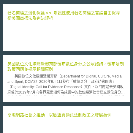
著名商標之淡化保護 v.s. 嘲諷性使用著名商標之言論自由保障－
從美國商標法及判決評析
英國數位文化媒體暨體育部發布數位身分之公眾諮詢，發布法制
政策回應並揭示相關原則
英國數位文化媒體暨體育部（Department for Digital, Culture, Media
and Sport, DCMS）2020年9月1日發布「數位身分：政府諮詢回應」
（Digital Identity: Call for Evidence Response）文件，以回應過去英國政
府曾於2019年7月向各界蒐集如何為成長中的數位經濟社會建立數位身分系
統之意見。依據諮詢意見之成果，英國政府計畫調修現行法規，使相關身分
識別流程以最大化容許數位身分之使用，並發展有關數位身分之消費者保護
立法；立法中將特別規範個人之權利、如何賠償可能產生的侵害，以及設定
監督者等相關內容。數位身分策略委員會（Digital Identity Strategy
間隙網路社會之推動－以歐盟資通訊法制政策之發展為例
Board）並提出六項原則，以加強英國之數位身分布建與政策： 隱私：當個
人資料被使用時，應確保具備相關措施以保障其保密性與隱私； 透明性：
當個人身分資訊於使用數位身分產品而被利用時，必須確保使用者可了解其