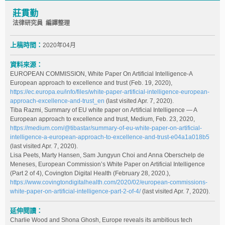
莊貫勤
法律研究員 編譯整理
上稿時間：
2020年04月
資料來源：
EUROPEAN COMMISSION, White Paper On Artificial Intelligence-A
European approach to excellence and trust (Feb. 19, 2020),
https://ec.europa.eu/info/files/white-paper-artificial-intelligence-european-
approach-excellence-and-trust_en
(last visited Apr. 7, 2020).
Tiba Razmi, Summary of EU white paper on Artificial Intelligence — A
European approach to excellence and trust, Medium, Feb. 23, 2020,
https://medium.com/@tibastar/summary-of-eu-white-paper-on-artificial-
intelligence-a-european-approach-to-excellence-and-trust-e04a1a018b5
(last visited Apr. 7, 2020).
Lisa Peets, Marty Hansen, Sam Jungyun Choi and Anna Oberschelp de
Meneses, European Commission’s White Paper on Artificial Intelligence
(Part 2 of 4), Covington Digital Health (February 28, 2020.),
https://www.covingtondigitalhealth.com/2020/02/european-commissions-
white-paper-on-artificial-intelligence-part-2-of-4/
(last visited Apr. 7, 2020).
延伸閱讀：
Charlie Wood and Shona Ghosh, Europe reveals its ambitious tech