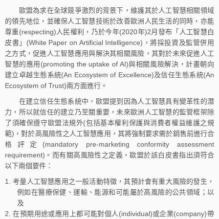
歐盟為求在全球競爭激烈的背景下，維護其於人工智慧相關領域
的領先地位，並確保人工智慧技術於改善歐洲人民生活的同時，亦能
尊重(respecting)人民權利，乃於今年(2020年)2月發布「人工智慧白
皮書」(White Paper on Artificial Intelligence)，將採投資及監管併用
之方式，促進人工智慧應用與解決其相關風險，其對於未來促進人工
智慧的應用(promoting the uptake of AI)與相關風險解決，計畫朝向
建立卓越生態系統(An Ecosystem of Excellence)及信任生態系統(An
Ecosystem of Trust)兩方面進行。
在建立信任生態系統中，歐盟提到因為人工智慧具有變革性的潛
力，所以就信任的建立乃至關重要，未來歐洲人工智慧的監管框架除
了須確保遵守歐盟法規外(包括基本權利保護與消費者權益維護之規
範)，對於高風險性之人工智慧應用，其將強制要求需於銷售前進行合
格評定(mandatory pre-marketing conformity assessment
requirement)。而有關高風險性之定義，歐盟於該白皮書指出須符合
以下兩個要件：
考量人工智慧應用之一般活動特徵，其預計會有重大風險的發生，
例如在醫療保健、運輸、能源和可能屬於高風險的公共領域；以
及
在預期用途或應用上都可能對個人(individual)或企業(company)帶