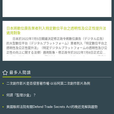
個資被誰、因何原因，以及在何時被利用； 包容性：當人們希望或需要數
位身分時即可取得。例如不備有護照或駕照等紙本文件時，對於其取得數位
身分不應產生障礙； 互通性（interoperability）：應設定英國之技術與運作
標準，使國際與國內之使用上可互通； 比例性：使用者需求與其他因素
（如隱私與安全）之考量應可平衡，使數位身分之使用可被信賴； 良好監
理：數位身分標準將與政府政策與法令連結，未來之相關規範將更加明確、
日本將數位廣告業者列入特定數位平台之透明性及公正性提升法
一致並可配合政府對於數位管制之整體策略。
適用對象
日本於2022年7月5日閣議決定修正政令將數位廣告（デジタル広告）
的大型數位平台（デジタルプラットフォーム）業者列入「特定數位平台之
透明性及公正性提升法」（特定デジタルプラットフォームの透明性及び公
正性の向上に関する法律）適用對象，修正政令於2022年7月8日正式公
布，並預計自2022年8月1日開始施行。 日本於2020年5月27日通過特
定數位平台之透明性及公正性提升法（以下簡稱本法），要求特定數位平台
業者公開提供服務條件，主動積極採取因應措施並進行自我評估，以提升特
定數位平台透明性與公正性，促進國民經濟健全發展。隨著數位平台重要度
最多人閱讀
與日俱增，數位廣告的數位平台企業影響力亦逐漸擴大，甚至將對媒體事業
收益結構帶來重大改變。日本於2021年6月18日閣議決定「2021經濟財政
二次創作影片是否侵害著作權-以谷阿莫二次創作影片為例
營運及改革基本方針」（経済財政運営と改革の基本方針2021）與「成長
戰略實行計畫」（成長戦略実行計画），均提出須關注數位市場競爭環境，
因應新時代統整數位廣告市場規則，將數位廣告的大型數位平台業者列入本
何謂「監理沙盒」？
法適用對象，整合數位平台透明性與公平性規則。 本次修正政令列入
本法適用對象的數位廣告業者包含：一、日本國內營業額在1000億日圓以
美國聯邦法院有關Defend Trade Secrets Act的晚近見解與趨勢
上的媒體整合型廣告數位平台。二、日本國內營業額在500億日圓以上的廣
告仲介型數位平台。日本期望能藉由統整數位廣告市場規則，解決數位廣告