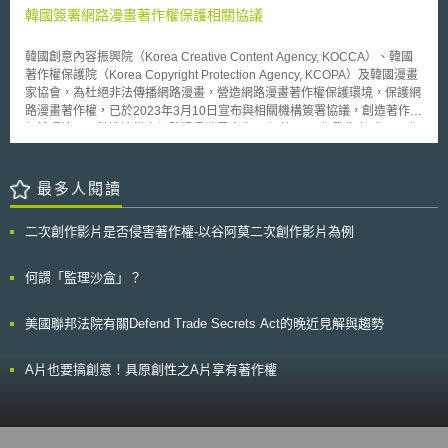
的知名度以及該張電影劇照的受歡迎程度，Bogart後裔對於Burberry這樣的
韓國簽署網路漫畫著作權保護相關協議
使用提出了抗議。Bogart後裔要求Burberry停止使用該張劇照，否則就要提
起訴訟控告Burberry侵害Bogart的肖像權和商標權。在接受到Bogart後裔的
韓國創意內容振興院（Korea Creative Content Agency, KOCCA）、韓國
要求後，Burberry隨即於紐約聯邦法院提出確認之訴，請求法院確認其使用
著作權保護院（Korea Copyright Protection Agency, KCOPA）及韓國漫畫
並未侵害歸屬於Bogart後裔的商標或肖像權。因應Burberry的提告，Bogart
家協會，為杜絕非法傳播網路漫畫，營造網路漫畫著作權保護環境，保護網
後裔隨即於加州州法院提起商標侵權訴訟，請求法院發出禁制令，停止
路漫畫著作權，已於2023年3月10日宣布與相關機構簽署協議，創造著作權
Burberry再使用Bogart的名字和任何照片。 雙方針對此一爭議各有主張
保護環境，以營造適當之網路漫畫消費文化。 根據2022年發佈之《2022年
及堅持。Burberry聲明該劇照是向專門從事照片、影像授權業務的Corbis公
上半年內容產業趨勢分析報告》顯示，2022年上半年，網路動漫內容產業
司取得授權而來，其主張使用該劇照主要是要描述Burberry在時尚產業的悠
出口金額比2021年增長27.9%，約 5600 萬美元（725 億韓元），相關產業
久歷史，以及該品牌的重要性及影響性，其並非利用該劇照來達到行銷
正穩定增長中。然而，截至2021年，網路漫畫非法發行市場規模卻比起
最多人閱讀
Burberry的目的，所以其不認為開始用有任何侵權問題。此外，Burberry認
2021年增長53%，達到8427億韓元，表明非法發行造成的損失規模正在迅
為將該劇照使用在臉書的動態時報上這樣的行為是受到美國憲法第一修正案
速擴大。 依據網路漫畫著作權保護協議，相關單位將共享現有網路漫畫著
言論自由的保護。 Bogart後裔則認為Burberry使用劇照於市場行銷相關
二次創作影片是否侵害著作權-以谷阿莫二次創作影片為例
作權保護運作之經驗及必要資源，規劃三方合作提高網路漫畫用戶著作權保
素材/媒介上，可明確看出其有意於Burberry實際及潛在消費者心中，將
護意識之活動宣傳、共享網路漫畫著作權保護資料，相互合作查明非法使用
Burberry品牌及產品商業性連結至Bogart名人形象上，所以Burberry的行為
網路漫畫的國內外實際情況，推動網路漫畫著作權產業正向運作。 漫畫產
何謂「監理沙盒」？
已侵害到Bogart的商標權和肖像權。 Burberry及Bogart後裔雙方因應不
業之串流時代已逐漸形成，尤以韓國及中國大陸成長迅速，侵權問題亦隨之
同州法律採用策略性訴訟技巧，分別於紐約及加州提起訴訟，知名品牌和知
攀升，如何在快速發展之內容產業中，互通著作權資訊及提前預防侵權，係
名男星後裔的商標及肖像權之爭正式開戰，法院判決結果值得後續關注。
美國聯邦法院有關Defend Trade Secrets Act的晚近見解與趨勢
產業需關注之問題。 本文同步刊登於TIPS網站（https://www.tips.org.tw）
A片也要搞創意！具原創性之A片享有著作權