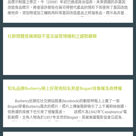
品標示制度之修正，今（2008）年初已達成政治協商，未來德國的非基因
改造食品標示，將會容許那些在無可得替代產品的情形下而使用了基因改造
維他命、添加物或加工輔助用料等基因改造產品之終端食品，標示為非基因
改造食品。如此一來，那些使用目前只能以基因改造加工製成之維他命（如
維他命B21、lyside等）所飼養之動物，日後動物來源食品以其作為原料
時，這些食品將來也可以標示為非基因改造。此修法預計可在明年初完成實
施。 德國此次修法目的，實係為了促進食品產業使用非基因改造標
社群媒體發展網路不當言論管理機制之趨勢觀察
示。自從1990年建立非基因改造食品專有之標示制度起，動物來源食品如
要作非基因改造標示，必須連在飼養時都使用非基因改造飼料，但食品產業
卻表示此規定審為嚴苛且維持基因改造聲明所需的文件繁多，此機制實際上
根本難以運用。BMELV為了促進食品產業使用非基因改造標示，遂決定修
法放寬標準。 然而，這樣的修法仍然引起部分反對意見，例如德國食
品產業聯盟（German food industry federation）即表示，非基因改造標示
應當只能給予完全未使用基因改造之產品，其他產品則應使用諸如未含基因
改造植物之類的聲明，否則就是誤導民眾之行為。此外，假如標有非基因改
造標示的食品以此種方式使用過基因改造材料的話，更可能會折損非基因改
知名品牌Burberry槓上好萊塢知名男星Bogart肖像權及商標權
造食品標示可性度。
Burberry近期在社交網站臉書(facebook)的動態時報上上載了一張
Bogart穿著Burberry風衣的照片，照片上傳後隨即吸引了上千萬粉絲按讚，
但熱潮的席捲下也引來了侵權風波。 該照片為1942年"Casablanca"電
影劇照，主角人物為於1957年去世的Bogart，其被美國電影協會公認為美
國電影史上最棒的男性演員。因為Bogart於電影中傳神的飾演Rick Blaine角
色，不僅在電影粉絲心中留下鮮明的文化表徵(cultural icon)，更使得該張劇
照贏得最佳照片獎(Academy Award for best picture)。 正因為Bogart