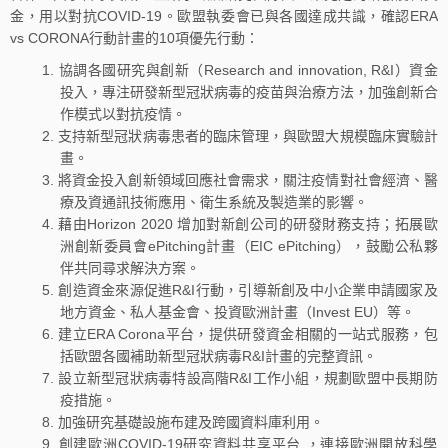
金，用以對抗COVID-19。歐盟執委會已與各國達成共識，確認ERA
vs CORONA行動計畫的10項優先行動：
協調各國研究與創新（Research and innovation, R&I）資金
投入，專注研發新型冠狀病毒的疫苗與治療方法，加強創新合
作模式以對抗疫情。
支持新型冠狀病毒患者的臨床管理，與歐盟大規模臨床實驗計
畫。
將資金投入創新領域回應社會需求，關注疫情對社會經濟、醫
療及資通訊技術應用、衛生系統及製造業的影響。
藉由Horizon 2020 增加對新創公司的研發財務支持；拓展歐
洲創新委員會ePitching計畫（EIC ePitching），鼓勵公私夥
伴共同尋求解決方案。
創造資金來源促進R&I行動，引導新創及中小企業申請國家及
地方資金、私人基金會、投資歐洲計畫（Invest EU）等。
建立ERA Corona平台，提供研發資金相關的一站式服務，包
括歐盟各國補助新型冠狀病毒R&I計畫的完整資訊。
設立新型冠狀病毒特設高階R&I工作小組，規劃歐盟中長期防
疫措施。
加強研究基礎設施布建及跨國資料庫利用。
創建歐洲COVID-19研究資料共享平台 ，連接歐洲開放科學