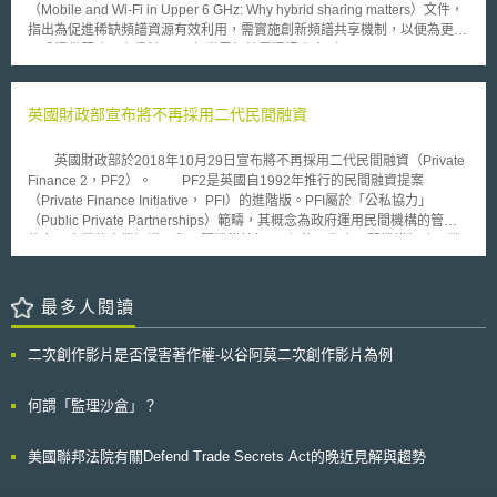
分規範[4] ，而DSAs機制即是一種[5]。 DSAs是由個資委員會於2018年
（Mobile and Wi-Fi in Upper 6 GHz: Why hybrid sharing matters）文件，
訊可能遭到監視，因此Lynette Copland之律師主張當事人在工作場合之電
設立的沙盒（sandbox）計畫，如組織所進行的共享模式是在特定群體並範
指出為促進稀缺頻譜資源有效利用，需實施創新頻譜共享機制，以便為更多
話、電子郵件、網路使用等其他通訊都應具有合理的隱私權期待，而受到歐
圍具體明確，同時不會造成個人有負面影響等情事，可在不須經個人同意下
用戶提供服務。有鑑於2023年世界無線電通訊大會（World
洲人權公約第8條的保障。歐洲法院判決Lynette Copland可獲得約5910美
進行資料共享[6]。並且，為進一步提升組織與消費者間信任，2019年6月個
Radiocommunication Conference 2023, WRC-23）決議上層6
元之損害賠償以及1,1820美元之訴訟費用。
資委員會與資訊通信媒體發展局（Info-Communication Media
GHz（6425-7125 MHz）為國際行動通訊（International Mobile
Development Authority of Singapore，下稱資通發展局）共同推出「可信
Telecommunications, IMT）使用頻段，同時承認該頻段可供Wi-Fi等無線接
英國財政部宣布將不再採用二代民間融資
任資料共享框架」指南建議，由政府擔任監管角色，組織只要符合指南建議
取系統（wireless access systems）使用，因此Ofcom初步探索出兩種可能
方向，如遵循法律、達到一定資料技術應用品質與實施資安與個資保護措施
分割方式，並於文件中分享，期望透過靈活混合共享機制，在與其他既有使
英國財政部於2018年10月29日宣布將不再採用二代民間融資（Private
下，可以進行個人與商業資料之共享，DSAs機制是共享方法之一。以下簡
用者共存之同時服務更多用戶： 1.可變頻譜分割（Variable spectrum
Finance 2，PF2）。 PF2是英國自1992年推行的民間融資提案
述新加坡個資法規範、指南建議與DSAs機制運作方式。 圖1：資料共享環
split）： 此方法將上層6GHz分割為Wi-Fi及行動網路優先頻段，Wi-Fi和行
（Private Finance Initiative， PFI）的進階版。PFI屬於「公私協力」
境建構 資料來源：新加坡資通發展局 一、新加坡個人資料保護法規範
動網路可於各自優先頻段中自由布建，亦可於不干擾對方之前提下，於對方
（Public Private Partnerships）範疇，其概念為政府運用民間機構的管理
在沒有個資法第17條所列之例外情形下，依據第14條以下規定，組織如近
之優先頻段布建。 2.室內外分割（An indoor/ outdoor split）： 此方法以建
能力及商業的專業知識，和民間機構簽訂PFI契約，先由民間機構興建、營
用個人資料應獲得個人同意，同時應符合目的使用及通知義務，尤其應給予
築物做為兩技術運作之分界，於室外及淺層室內（shallow indoor）區域布
運公共建設，政府再向民間機構購買該公共建設之公共服務。政府在民間機
個人可隨時撤回同意之權利[7]。 同時組織應根據個人要求，提供近用
建6GHz行動網路，以降低既有3GHz行動通訊服務之負載；6GHz覆蓋不到
構營運公共建設後，依據雙方契約所訂之評估指標及規範，檢視民間機構之
個人資料之方法、範圍與內容，以及更正錯誤資料權利[8]。並且組織必須任
之範圍，則仍由3GHz提供服務。室內大部分區域則分配給Wi-Fi布建，降低
服務品質有無符合約定，再予以付款，倘未達到績效指標或資產無法提供服
最多人閱讀
命資料保護官（Data Protection Officer, DPO）隨時向大眾提供通暢的個資
兩技術重疊布建情形，確保資源有效運用。 未來Ofcom將持續與業界合作開
務時，則有扣款機制。 PFI在英國運作20多年，雖確實有效減輕政府財
聯絡管道，來確保個資透明性與完整性[9]。 在資料保護措施上應有合
發其他混合共享框架技術與解決方案，計劃於2025年發布有關此主題之技
政負擔，但也有長期計劃缺乏彈性、私部門獲利太多、採購耗時等缺點。因
理安全的資安防護技術，以保障資料不被未經授權近用的風險。當使用目的
術報告，早日實現行動網路與Wi-Fi之共享機制。
二次創作影片是否侵害著作權-以谷阿莫二次創作影片為例
此，英國於2011年對PFI進行改革，推出PF2。PF2有PFI制度及基本架構，
不在時，需妥善保留或予以去識別化，同時如須境外轉移資料時，境外之資
但讓政府參股投入部分資金，成為投資者之一；簡化案件行政程序，從計畫
料保護措施應至少與新加坡個資法規範標準相同[10]。 二、免除同意之
啟動到選出最優申請人，原則不得超過18個月；要求民間機構披露公開資產
何謂「監理沙盒」？
DSAs機制 DSAs機制是由個資委員會於2018年設立的沙盒
報酬，提升透明度等。 PFI和PF2契約雖然已用於資助學校、醫院和其
（sandbox）計畫，也就是組織可透過申請免除資料共享前必須獲得個人同
他基礎設施的建設，但此二模式的使用率近來已顯著下降，此可從英國雖修
意之規範。然而如組織擬向個資委員會申請DSAs機制，必須符合三個條件
美國聯邦法院有關Defend Trade Secrets Act的晚近見解與趨勢
正PFI推出PF2，但PF2迄今僅使用了六次，以及目前的PFI及PF2契約，有
[11]： 共享範圍需在特定群體、期間與組織內：即只限定在具體特定的應用
86%是在2010年前簽立可證。此外，採用PFI或PF2契約後，如發生契約提
情境內，若超出申請範圍，例如分享至其他非申請範圍的組織，則須再經過