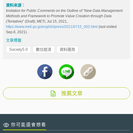
資料來源：
Invitation for Public Comments on the Outline of “New Data Management
Methods and Framework to Promote Value Creation through Data
(Tentative)” (Draft)
, METI, Jul.15, 2021,
https://www.meti.go.jp/english/press/2021/0715_002.html
(last visited
Sep.8, 2021).
文章標籤
Society5.0
數位經濟
資料運用
推薦文章
你可能還會想看