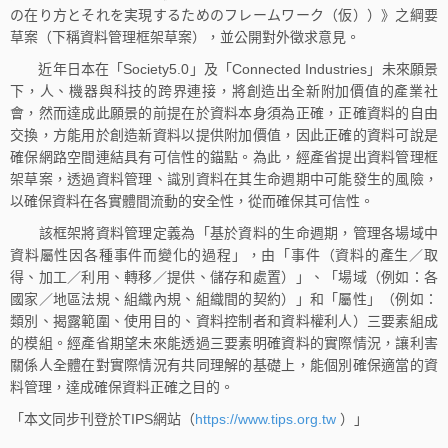
の在り方とそれを実現するためのフレームワーク（仮））》之綱要
草案（下稱資料管理框架草案），並公開對外徵求意見。
近年日本在「Society5.0」及「Connected Industries」未來願景
下，人、機器與科技的跨界連接，將創造出全新附加價值的產業社
會，然而達成此願景的前提在於資料本身須為正確，正確資料的自由
交換，方能用於創造新資料以提供附加價值，因此正確的資料可說是
確保網路空間連結具有可信性的錨點。為此，經產省提出資料管理框
架草案，透過資料管理、識別資料在其生命週期中可能發生的風險，
以確保資料在各實體間流動的安全性，從而確保其可信性。
該框架將資料管理定義為「基於資料的生命週期，管理各場域中
資料屬性因各種事件而變化的過程」，由「事件（資料的產生／取
得、加工／利用、轉移／提供、儲存和處置）」、「場域（例如：各
國家／地區法規、組織內規、組織間的契約）」和「屬性」（例如：
類別、揭露範圍、使用目的、資料控制者和資料權利人）三要素組成
的模組。經產省期望未來能透過三要素明確資料的實際情況，讓利害
關係人全體在對實際情況有共同理解的基礎上，能個別確保適當的資
料管理，達成確保資料正確之目的。
「本文同步刊登於TIPS網站（
https://www.tips.org.tw
）」