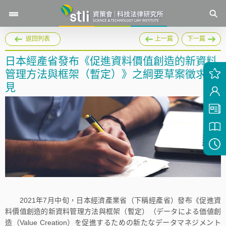
返回列表
上一篇
下一篇
日本經產省發布《促進資料價值創造的新資料
管理方法與框架（暫定）》之綱要草案徵求意
見
2021年7月中旬，日本經濟產業省（下稱經產省）發布《促進資
料價值創造的新資料管理方法與框架（暫定）（データによる価値創
造（Value Creation）を促進するための新たなデータマネジメント