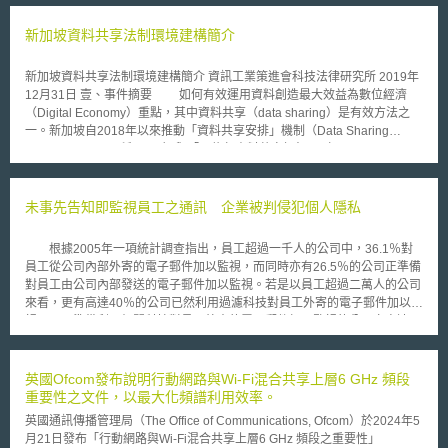
新加坡資料共享法制環境建構簡介
新加坡資料共享法制環境建構簡介 資訊工業策進會科技法律研究所 2019年
12月31日 壹、事件摘要 如何有效運用資料創造最大效益為數位經濟
（Digital Economy）重點，其中資料共享（data sharing）是有效方法之
一。新加坡自2018年以來推動「資料共享安排」機制（Data Sharing
Arrangements, 下稱DSAs）與「可信任資料共享框架」（Trusted Data
Sharing Framework），建構資料共享環境，帶動國內組織[1]資料經濟發展
與競爭力。 貳、重點說明 自從2014年新加坡政府推行「2025智慧國家
（Smart Nation）」以來，即積極鋪設國家數位經濟建設，大數據資料分析
未事先告知即監視員工之通訊 企業被判侵犯個人隱私
等數位科技發展為其重點，預估2022年60%國內生產總值將與數位經濟有
關[2] 。其中，希望透過資料共享促進組織、政府、個人三方間資料無障礙
根據2005年一項統計調查指出，員工超過一千人的公司中，36.1％對
流通，降低蒐集、處理與利用成本，創造更多合作機會進行創新應用，因此
員工從公司內部外寄的電子郵件加以監視，而同時亦有26.5％的公司正準備
從法制面、環境面與技術應用層面打造完善的資料共享生態系統（data
對員工由公司內部發送的電子郵件加以監視。若是以員工超過二萬人的公司
sharing ecosystem）[3]。 然而依據《個人資料保護法》（Personal
來看，更有高達40％的公司已然利用過濾科技對員工外寄的電子郵件加以監
Data Protection Act 2012，下稱個資法）第14條以下規定，組織蒐集、處
視，而正準備利用相關科技對員工外寄的電子郵件加以監視的公司亦高達
理與利用個人資料應取得當事人同意，除非符合第17條研究目的等例外情
32％。 然而根據歐洲人權法院近日所做出的判決，不論公司是否訂有
形。由於資料共享強調可將資料進行多節點快速傳遞近用，使資料利用價值
清楚的員工使用政策，一旦公司並未告知員工其在公司內的通訊或電子郵件
最大化，因此若依據個資法規定每次共享皆須事前獲得當事人同意，將使近
往來可能會受到公司的監視，則該公司將可能違反歐洲人權公約(European
英國Ofcom發布說明行動網路與Wi-Fi混合共享上層6 GHz 頻段
用成本增高並間接造成資料流通產生障礙。因此為因應國家政策與產業需
Convention on Human Rights)。 該案例乃是由於一位任職於英國南威
重要性之文件，以最大化頻譜利用效率。
求，新加坡個人資料保護委員會（Personal Data Protection Commission,
爾斯之卡馬森學院(Carmarthenshire College)的員工—Lynette Copland發
下稱個資委員會）依據個資法第62條所賦予的豁免權（exemption），個人
英國通訊傳播管理局（The Office of Communications, Ofcom）於2024年5
現自己的網路使用情形及電話均遭到工作單位之監視，憤而向歐洲法院提出
或組織可在遵循個資委員會訂定的規則下，依照個案給予組織免除個資法部
月21日發布「行動網路與Wi-Fi混合共享上層6 GHz 頻段之重要性」
告訴。由於卡馬森學院並未提醒員工在工作場合之電子郵件、電話或其他通