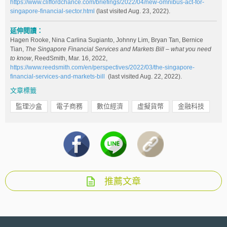
https://www.cliffordchance.com/briefings/2022/04/new-omnibus-act-for-
singapore-financial-sector.html
(last visited Aug. 23, 2022).
延伸閱讀：
Hagen Rooke, Nina Carlina Sugianto, Johnny Lim, Bryan Tan, Bernice
Tian,
The Singapore Financial Services and Markets Bill – what you need
to know
, ReedSmith, Mar. 16, 2022,
https://www.reedsmith.com/en/perspectives/2022/03/the-singapore-
financial-services-and-markets-bill
(last visited Aug. 22, 2022).
文章標籤
監理沙盒
電子商務
數位經濟
虛擬貨幣
金融科技
推薦文章