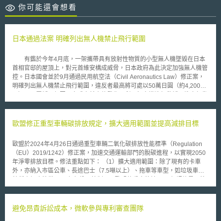
你可能還會想看
日本通過法案 明確列出無人機禁止飛行範圍
有鑑於今年4月底，一架攜帶具有放射性物質的小型無人機墜毀在日本
首相官邸的屋頂上，對元首維安構成威脅，日本政府為此決定加強無人機管
控。日本國會並於9月通過民用航空法（Civil Aeronautics Law）修正案，
明確列出無人機禁止飛行範圍，違反者最高將可處以50萬日圓（約4,200美
元）以下罰鍰，但因災害或自然事故發生而利用無人機進行救援、搜索行動
不在規範範圍。 法案主要修正內容為，特定空域未經申請不可飛行，
例如禁止無人機飛越人口密集的住宅區及機場周邊區域，人口密集地區，以
每平方公里人口4,000人為界，因此東京都23區和主要區域城市，將會列為
歐盟修正重型車輛碳排放規定，擴大適用範圍並提高減排目標
無人機禁航區。另外，在舉行慶祝活動及展覽等會吸引大批群眾暫時聚集的
地區上空，無人機亦不可飛行。 然而，通過申請後的飛行區域，仍須
歐盟於2024年4月26日通過重型車輛二氧化碳排放性能標準（Regulation
遵守幾項要求，如無人機須於日間目視範圍內飛行、無人機與人員及建築物
（EU）2019/1242）修正案，加速交通運輸部門的脫碳進程，以實現2050
必需保持一定距離，以及未經政府許可，夜間不可使用無人機，並禁止無人
年淨零排放目標。修法重點如下： （1）擴大適用範圍：除了現有的卡車
機裝載爆炸裝置等會造成人員傷害或財物損失的危險物品。除此之外，並定
外，亦納入市區公車、長途巴士（7.5噸以上）、拖車等車型，如垃圾車等
義「無人機是透過遠程遙控或自動駕駛儀器飛行，且無人機作為機器不能搭
特種車輛也將從2035年起納入管制。而歐盟執委會將於2027年評估是否將
載乘客」，但輕量型玩具飛機不包含在內。修訂後的法案將於今年年底前開
5噸以下小型貨車也納入規範。 （2）明確減排目標：要重型車輛的二氧化
始施行。 此外，下議院目前仍審議有關禁止無人機靠近重要設施，包
碳排放量在2030年、2035年和2040年分別較2019年減少45%、65%和
含首相官邸、國會、皇宮、核電廠之草案。
90%。求2030年起，90%的新售市區公車必須為零排放車輛，並在2035年
避免昂貴訴訟成本，微軟參與專利審查團隊
達到100%零排放。 （3）技術中立原則：允許製造商選擇電動化、氫燃料