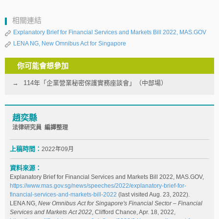
相關連結
Explanatory Brief for Financial Services and Markets Bill 2022, MAS.GOV
LENA NG, New Omnibus Act for Singapore
你可能會想參加
114年「企業營業秘密保護實務座談會」（中部場）
趙奕縣
法律研究員 編譯整理
上稿時間：
2022年09月
資料來源：
Explanatory Brief for Financial Services and Markets Bill 2022, MAS.GOV,
https://www.mas.gov.sg/news/speeches/2022/explanatory-brief-for-
financial-services-and-markets-bill-2022
(last visited Aug. 23, 2022).
LENA NG,
New Omnibus Act for Singapore's Financial Sector – Financial
Services and Markets Act 2022
, Clifford Chance, Apr. 18, 2022,