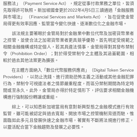
服務法」（Payment Service Act），規定從事付款業務之單位，皆須
先取得許可執照。新加坡國會更於2022年4月5日三讀通過「金融服務
與市場法」 （Financial Services and Markets Act），旨在促使金管
局得更有效率因應、監管當今變化快速、逐漸數位化之金融市場。
該法規主要著眼於金管局對於金融業中數位代幣及加密貨幣業者
之控管，並使合法之加密貨幣業者更具競爭優勢。首先明定受規範之
相關金融機構或特定個人，若其具違法情事，金管局得對其發布禁制
令（Prohibition Order）；對於得受禁制令之主體及其涵蓋範圍，相
較於過去其他法案更為擴張。
在主體方面納入「數位代幣服務供應商」（Digital Token Service
Providers），以防止洗錢、進行資助恐怖主義之活動或其他金融犯罪
行為，禁制令可視違法者之情節嚴重程度，而區分禁制期間為特定時
間或至永久。此外，金管局亦得於特定情形下，評估要求相關金融機
構進行強制股份轉讓或重組。
綜上，可以知悉新加坡當局有意對新興型態之金融模式進行有效
監管，雖可能被認定與過去寬鬆、開放市場之控管機制背道而馳，惟
面臨如此多元且發展快速之金融市場，著實有不斷將法規進行修正，
以靈活配合當下金融趨勢及發展之必要性。