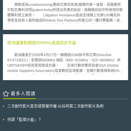
電池或氫內燃機等不同技術路線來達成減排目標。 （4）豁免及彈性條款：
微軟成為crowdsourcing(集結式資訊來源)服務的第一會員，其服務用
針對礦業、林業和農業用車，以及軍用、緊急救災和醫療用途車輛等特殊用
於對抗專利流氓(patent trolls)所提出昂貴的訴訟，挑戰將訴訟中所使用的軟
途車輛，或年產量低於100輛的小型製造商，新法將不強制納管。且為確保
體專利使之無效。 Litigation Avoidance是由全球線上社群100萬名科
產業公正轉型，歐盟也提供相關培訓和資金援助，協助產業轉型和勞工技能
學家及技術人員所組成的Article One Partners所建立的一種付費服務。該組
提升。 歐盟執委會將於2027年評估這項規範的實施成效，並考慮納入更多
織採用crowdsourcing，其為透過網際網路所採用的一種社交媒體工具，藉
車型、制定全生命週期碳排放計算方法，以及評估可再生燃料在交通運輸部
由找出前案或先前揭露資料中證明專利無效之證據。而Article One所取得的
門脫碳進程中的作用。
利潤是由使用crowdsourcing資訊的企業而來的，但並未對外揭露收費的價
格。 根據Article One指出，Litigation Avoidance主要針對的目標是專
歐洲議會對開放900MHz達成初步共識
利流氓，其為購買大量專利，透過所買的專利向其他企業提出訴訟，進而要
求權利金或授權金。 受到專利流氓提出訴訟的微軟指出，Litigation
歐洲議會於2009年4月27日一讀通過GSM指令修正案(Directive
Avoidance服務將是應訴前調查專利品質的另一種工具。微軟首要專利律師
87/372/EEC)，對開放900MHz 頻段（880~915MHz、925~960MHz）供
Bart Eppenauer說明，”使用Litigation Avoidance服務其目的為降低風險及
UMTS/HSPA技術使用達成共識。 全球行動供應商協會GSA (Global
降低潛在的訴訟成本”。 Article One試圖解決問題之一，為
mobile Suppliers Association)協會歡迎這項進展，宣稱行動寬頻系統HSPA
crowdsourcing技術可於數周內得到專利評估結果，可取代需花費數月或數
應用於900MHz段將可為網路營運商帶來實質的效益。因為相較於目前多數
年始得產生結果的美國專利商標局低效能的專利審查系統。
3G系統使用的較高頻率2100MHz，UMTS系統使用900MHz頻段能讓網路
營運商以更低的成本、更好的電波穿透率進行網路布建。 根據UMTS論
壇，雖然在歐洲900MHz係保留給GSM系統使用，但UMTS900-HSPA系統
最多人閱讀
之商業布建與運轉已經在如澳洲、愛沙尼亞、芬蘭、冰島，甚至泰國等國家
開始進行。 瑞典是最近一個宣布將開放900MHz頻段供3G使用之國
二次創作影片是否侵害著作權-以谷阿莫二次創作影片為例
家。其主管機關PTS於2009年3月19日宣稱將在執照更新時，允許仍以本頻
段提供GSM服務的營運商以新的科技提供新的行動寬頻服務。 本案預
計於2009年5月6日進行表決。
何謂「監理沙盒」？