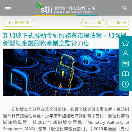
返回列表
上一篇
下一篇
新加坡正式推動金融服務與市場法案，加強對
新型態金融服務產業之監管力度
新加坡為全球性商務金融重鎮，影響全球金融市場甚鉅，其法制
變革具有指標性意義，近年來新加坡政府針對電子支付、數位代幣領
域加強監管，於2017年新加坡金管局（Monetary Authority of
Singapore, MAS）發布「數位代幣發行指引」；2019年通過「支付