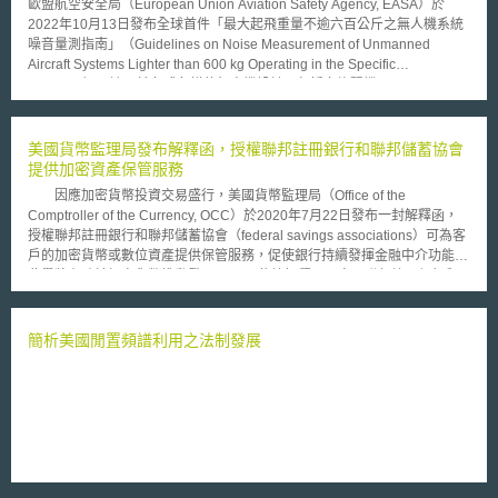
歐盟航空安全局（European Union Aviation Safety Agency, EASA）於
2022年10月13日發布全球首件「最大起飛重量不逾六百公斤之無人機系統
噪音量測指南」（Guidelines on Noise Measurement of Unmanned
Aircraft Systems Lighter than 600 kg Operating in the Specific
Category），適用於各式各樣的無人機設計，包括多旋翼機
（multicopters）、固定翼航空器（fixed-wing aircraft）、直升機與動力起
降航空器（powered-lift aircraft）等。 該指南旨在提供低度與中度風險
（Low and Medium Risk）特定類別無人機運行時，具一致性的噪音量測程
美國貨幣監理局發布解釋函，授權聯邦註冊銀行和聯邦儲蓄協會
序與方法。該方法係考量實際層面與心理聲學（psychoacoustics），即有
提供加密資產保管服務
關人類對於無人機聲音的感知，設計為提供可重複且準確量測噪音，可量測
因應加密貨幣投資交易盛行，美國貨幣監理局（Office of the
最大起飛重量（Maximum Take-Off Weight, MTOM）小於600公斤的無人
Comptroller of the Currency, OCC）於2020年7月22日發布一封解釋函，
機，以落實歐盟環境保護的高度水準，並防止噪音對人體健康的重大影響。
授權聯邦註冊銀行和聯邦儲蓄協會（federal savings associations）可為客
而所謂特定類別（specific category）包括包裹遞送、電力巡檢、鳥類管制
戶的加密貨幣或數位資產提供保管服務，促使銀行持續發揮金融中介功能。
（bird control）、測繪服務（mapping services）、空中監視（aerial
此舉將有助於加密貨幣推動發展。 依據解釋函內容，聯邦註冊銀行和
surveillance）等活動。 此份指南雖不具強制性，亦非無人機認證規範，然
聯邦儲蓄協會若從事加密貨幣保管業務，主要注意要點包含必須制定健全的
而噪音是許多歐洲民眾所關注的問題，各國航空主管機關仍可以該指南為基
風險管理規範；所提供之服務須與銀行的整體業務計劃和策略一致；須以安
準要求營運商，使之在自然公園或人口稠密區域等敏感環境運行無人機時可
全可靠之方式進行，包含建立適當系統以識別、衡量、監控和控制其保管服
簡析美國閒置頻譜利用之法制發展
降低噪音。同時，無人機製造商、營運商或噪音量測組織，亦可依據該指南
務的風險；審核帳戶是否符合洗錢防制法令；維持適當有效之內部控制制
確立與特定設計及操作相關的噪音水準。此外，可將由此而生的噪音水準報
度；確保銀行所保管之資產與自有資產分開存放，並在共同控制的情況進行
告提供給EASA，以建立可供營運商與主管機關使用的線上公眾資料庫
維護，以確保資產不會被內部或外部人員損失、毀損或挪用；維護有效之資
（online public repository）。
訊安全基礎架構與控制措施，以減少駭客入侵、竊盜和詐騙；判斷是否需要
專門的查核程序；提供可靠的財務報告，以及遵守相關法律規範。 貨
幣監理局表示，加密貨幣保管服務，包含持有與加密貨幣相關連的密鑰，屬
傳統銀行保管業務的延伸，為銀行業推動現代化營運的表現。隨著金融市場
數位化，銀行與其他服務提供商將需要利用新技術和創新方式，以滿足客戶