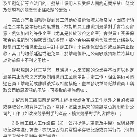
及阻礙創新等立法目的，擬禁止僱用人及受僱人間約定競業禁止條款
及使現有的競業禁止條款歸於無效。
美國亦有相關報導提到員工流動於技術領域尤為常見，因技術領
域之企業對營業秘密高度重視，故對於員工離職到競爭對手會特別留
意，例如加州的許多企業（尤其是位於矽谷之企業）會與員工簽署保
密合約規範對於機密資訊的處理，部分合約甚至包含競業禁止條款以
限制員工於離職後至競爭對手處工作，不論係保密合約或競業禁止條
款，其目的均係延遲或避免員工於離職後帶走公司敏感資訊並將其用
於對前僱主不利之用途。
聯邦規則之修正草案一旦通過，未來美國的企業將不得再以約定
競業禁止條款之方式限制離職員工至競爭對手處工作，但企業仍可透
過在員工離職前或離職後採取相關措施，盡早發現並降低離職員工竊
取公司敏感資訊的風險，可採取的措施例如：
1.留意員工離職前是否有未經授權或為完成工作以外之目的複製
或存取公司的資料之行為，意即，這些蒐集來的資訊是否將用於新公
司的工作（如改良競爭對手的產品、擴大競爭對手的客群等）；
2.對員工個人工作設備（如：公司提供之筆電及手機）或網路存
取紀錄等進行調查，檢視是否有異常檔案存取紀錄或異常行為（例如
是否突然大量刪除/複製檔案）；