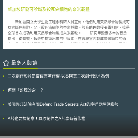
的金融服務需求。
新加坡研發可診斷及殺死癌細胞的奈米載體
新加坡國立大學生物工程系科研人員宣佈，他們利用天然聚合物製成可
以診斷癌細胞、又可殺死癌細胞的奈米載體。該系助理教授張勇相信，這是
全球首次成功利用天然聚合物製成奈米顆粒。 研究甲殼素多年的張勇
指出，從螃蟹、蝦殼中提煉出來的甲殼素，在實驗室內製成奈米顆粒的過程
中，最困難的就是體積的控制，因為天然聚合物分子一般比較大。但最後仍
突破瓶頸，以甲殼素研製出直徑約五十奈米的奈米顆粒，很容就可以被比它
大一百倍到四百倍的人體細胞吸收。他說，這種利用天然聚合物製成的奈米
顆粒，具備適合生物體、擁有生物功能等特性。 這些奈米顆粒將可用
最多人閱讀
來裝載被稱為人工原子，以細微半導體材料製成的量子點和藥物。由於量子
點受光源照射時會發光，不同大小量子點發出不同的光，發光時間可以維持
二次創作影片是否侵害著作權-以谷阿莫二次創作影片為例
幾個小時。因此把裝載量子點和藥物的奈米顆粒送入讓癌細胞吸收後，就可
用光源照射，讓醫生可以辨認哪些是癌細胞，再把癌細胞殺死。目前其已與
國大醫學院展開合作，在成肌細胞內注入裝載量子點的奈米顆粒，然後把成
何謂「監理沙盒」？
肌細胞移植到動物心臟，以進一步了解成肌細胞如何修復心臟組織。
美國聯邦法院有關Defend Trade Secrets Act的晚近見解與趨勢
A片也要搞創意！具原創性之A片享有著作權