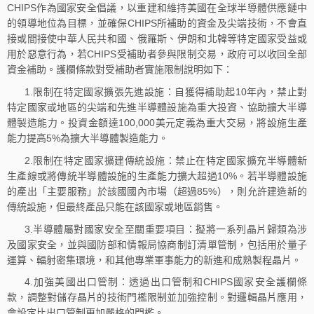
CHIPS作為國家安全倡議，以重建和維持美國在全球半導體供應鏈中
的領導地位為目標，並確保CHIPS所補助的資金及尖端技術，不會直
接或間接使中華人民共和國、俄羅斯、伊朗和北韓等特定國家受益或
用於惡意行為，若CHIPS受補助者參與限制交易，政府可以收回全部
資金補助。護欄條款對受補助者實施限制說明如下：
1.限制在特定國家擴張先進設施：自獲得補助起10年內，禁止對
特定國家或地區的尖端和先進半導體設施為重大投資、協助擴大半導
體製造能力。投資金額達100,000美元定義為重大交易，將設施生產
能力提高5%為擴大半導體製造能力。
2.限制在特定國家擴建傳統設施：禁止在特定國家擴充半導體新
生產線或將傳統半導體設施的生產能力擴大超過10%。若半導體設施
的產出「主要服務」於該國國內市場（超過85%），則允許建造新的
傳統設施，但最終產品只能在該國家或地區銷售。
3.半導體屬對國家安全至關重要項目：擬將一系列晶片歸類為涉
及國家安全，並與國防部和情報局協商制訂清單管制，包括用於量子
運算、輻射密集環境，和其他專業軍事能力的新進和成熟製程晶片。
4.加強美國出口管制：透過出口管制和CHIPS國家安全護欄條
款，調整對儲存晶片的技術門檻限制並加強控制。對邏輯晶片應用，
會設定比出口管制更加嚴格的門檻。