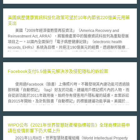
度。3、將外觀設計專利權之保護期限由10年延長到15年。4、鑒於實用新
型和外觀設計專利權的授予沒有經過實質審查，具有不穩定性，草案增訂
「專利權評價報告」作為侵權糾紛審理和處理過程中必須提交的「證據」，
美國病歷健康資訊科技化政策可望於10年內節省220億美元用藥
當事人無正當理由不提交，需自行承擔訴訟上不利後果。 二、提升發
支出
明人地位：1、草案規定「利用本單位物質技術條件完成的發明創造」，權
美國「2009年經濟復甦暨再投資法」（America Recovery and
利歸屬優先適用約定原則，若未約定時，申請專利權利歸屬於發明人或設計
Reinvestment Act, ARRA），將醫療產業中的醫療資訊科技列為重點發展
人。2、為解決國家設立之研究機構、高等院校專利技術移轉率低問題，允
項目之ㄧ。以國內全面採行「電子病歷健康記錄」（electronic health
許發明人或設計人在單位怠於實施發明情形下，可與單位協商自行實施或者
records, EHRs）系統為目標，共挹注190億美元的經費，透過聯邦醫療保
授權他人實施該專利，並按照協議享有相應權益，藉以激勵發明人積極進行
險或醫療補助計畫的機制支付獎勵金，鼓勵醫師或醫療院所採購並建置院內
技轉實施。 本次意見徵集時間已於4月28日截止，上述強化外觀設計保
的電子醫療資訊系統。自2011年至2015年，醫師或醫療院所符合實質EHR
護及發明人地位作法，得否順利通過，有待後續持續追蹤。
使用者（meaningful EHR user）的標準，至多可獲得44000美元的獎勵
金；倘於2015年後，其尚未成為實質EHR使用者，則將以每年多1%的比
Facebook支付5.5億美元解決涉及侵犯隱私的訴訟案
例，逐年減少其醫療保險補助額，直至2019年將減少5%。為了施行此政
策，ARRA規定主管機關須於2009年12月31日前確立EHR的標準，包含了
使用過Facebook（臉書）上傳照片時，不難發現其內建功能可透過臉
相互運用性（interoperability）、臨床功能性（clinical functionality）及安
部辨識「自動標記」（tag）好友的功能，建議用戶標記照片內的人物，而
全性等標準。 EHR系統的基礎，也就是電子醫囑（e-prescribing）所
自從該功能於2011年啟用後，始終存有侵害用戶隱私權的疑慮。本案訴訟
涵蓋的功能，能提供臨床及藥費的即時資訊，供醫師判斷何種藥物（包含學
自2015年開始，及針對臉書「自動標記」的標籤建議功能爭論。美國於
名藥）最為安全，且可符合病患經濟負擔；亦可顯示該病患用藥紀錄，及其
2018年經美國聯邦法院裁定，該功能在未經用戶同意的情況下蒐集並存儲
他醫生曾開立的處方，供醫師比對並觀察病患潛在的藥物過敏現象，若系統
相關使用者的生物特徵資料（biometric data），違反美國伊利諾州
偵測出藥物間相斥的情形，亦將自動發出安全警示。此外，以電腦輸入處方
（Illinois）生物識別資料隱私法（Biometric Information Privacy Act）。雖
並自動傳送至領藥處的模式，不僅可省卻病患冗長的等候領藥時間，亦能減
然臉書已開始公開與用戶說明其可選擇關閉其識別功能，並針對上述聯邦法
WIPO公布《2021年世界智慧財產權指標報告》全球商標註冊申
少藥劑師因難以判讀字跡所導致的配藥錯誤。 一項由美國藥物照顧管理協
院判決提出上訴，卻仍於2019年8月敗訴。因此臉書同意以5.5億美元和
請在疫情影響下仍大幅上升
會（Pharmaceutical Care Management Association, PCMA）所贊助的調
解，用於支付伊利諾州的用戶（符合條件的）及訴訟相關費用。
查研究指出，ARRA中的病歷健康資訊科技化措施，將使e-prescribing的運
2021年11月8日，世界智慧財產權組織（World Intellectual Property