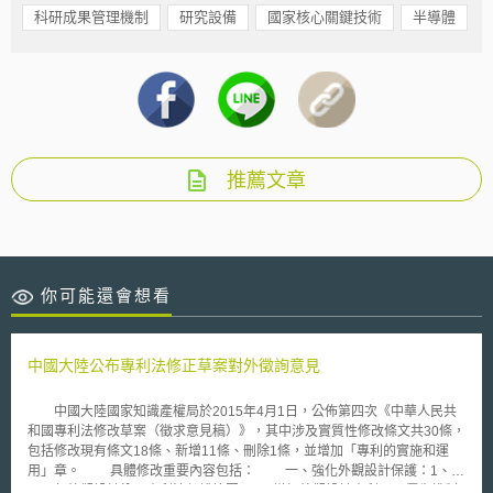
科研成果管理機制
研究設備
國家核心關鍵技術
半導體
推薦文章
你可能還會想看
中國大陸公布專利法修正草案對外徵詢意見
中國大陸國家知識產權局於2015年4月1日，公佈第四次《中華人民共
和國專利法修改草案（徵求意見稿）》，其中涉及實質性修改條文共30條，
包括修改現有條文18條、新增11條、刪除1條，並增加「專利的實施和運
用」章。 具體修改重要內容包括： 一、強化外觀設計保護：1、產
品局部外觀設計納入專利法保護範圍。2、增加外觀設計專利國內優先權制