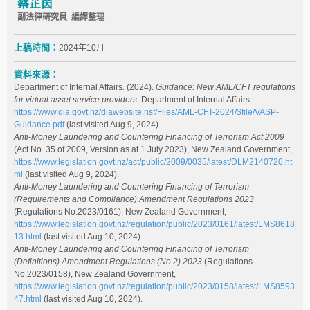
蔡芷茵
副法律研究員 編譯整理
上稿時間：
2024年10月
資料來源：
Department of Internal Affairs
.
(2024).
Guidance: New AML/CFT regulations
for virtual asset service providers.
Department of Internal Affairs
.
https://www.dia.govt.nz/diawebsite.nsf/Files/AML-CFT-2024/$file/VASP-
Guidance.pdf
(last visited Aug 9, 2024).
Anti-Money Laundering and Countering Financing of Terrorism Act 2009
(Act No. 35 of 2009, Version as at 1 July 2023), New Zealand Government,
https://www.legislation.govt.nz/act/public/2009/0035/latest/DLM2140720.ht
ml
(last visited Aug 9, 2024).
Anti-Money Laundering and Countering Financing of Terrorism
(Requirements and Compliance) Amendment Regulations 2023
(Regulations No.2023/0161), New Zealand Government,
https://www.legislation.govt.nz/regulation/public/2023/0161/latest/LMS8618
13.html
(last visited Aug 10, 2024).
Anti-Money Laundering and Countering Financing of Terrorism
(Definitions) Amendment Regulations (No 2) 2023
(Regulations
No.2023/0158), New Zealand Government,
https://www.legislation.govt.nz/regulation/public/2023/0158/latest/LMS8593
47.html
(last visited Aug 10, 2024).