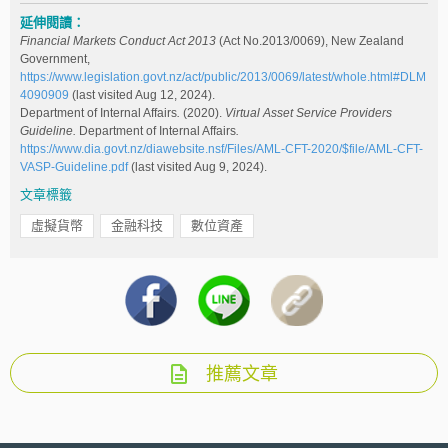
延伸閱讀：
Financial Markets Conduct Act 2013
(Act No.2013/0069), New Zealand
Government,
https://www.legislation.govt.nz/act/public/2013/0069/latest/whole.html#DLM
4090909
(last visited Aug 12, 2024).
Department of Internal Affairs
.
(2020).
Virtual Asset Service Providers
Guideline.
Department of Internal Affairs
.
https://www.dia.govt.nz/diawebsite.nsf/Files/AML-CFT-2020/$file/AML-CFT-
VASP-Guideline.pdf
(last visited Aug 9, 2024).
文章標籤
虛擬貨幣
金融科技
數位資產
推薦文章