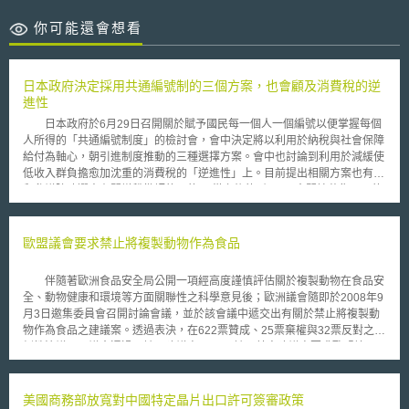
你可能還會想看
日本政府決定採用共通編號制的三個方案，也會顧及消費稅的逆
進性
日本政府於6月29日召開關於賦予國民每一個人一個編號以便掌握每個
人所得的「共通編號制度」的檢討會，會中決定將以利用於納稅與社會保障
給付為軸心，朝引進制度推動的三種選擇方案。會中也討論到利用於減緩使
低收入群負擔愈加沈重的消費稅的「逆進性」上。目前提出相關方案也有緩
和參議院改選中有關增稅批評的目的。 從之後的1個月內會開始募集國民的
意見後，到年底會將三種方案綜合為一案，以明年的一般國會會期中提出相
關法案的方向推動。 有關共通編號制度，當然被指出會有個人資訊外
洩與侵害隱私權的憂慮。菅直人首相在檢討會中提到「希望是立於國民本位
歐盟議會要求禁止將複製動物作為食品
制度上的來思考，也必須得到國民大眾的瞭解」。在檢討會中承認僅供稅務
使用的A案、用於稅務與社會保障的B案及用於大範圍的行政領域上的C案，
伴隨著歐洲食品安全局公開一項經高度謹慎評估關於複製動物在食品安
使用範圍各自不同的三種方案。 也出現希望所賦予的新編號能與目前
全、動物健康和環境等方面關聯性之科學意見後；歐洲議會隨即於2008年9
正在使用中的「住民票號」能夠接軌的想法。利用編號制度正確掌握國民的
月3日邀集委員會召開討論會議，並於該會議中遞交出有關於禁止將複製動
所得情形，進而在增加消費稅之時，就有可能適切地對低收入群進行減稅與
物作為食品之建議案。透過表決，在622票贊成、25票棄權與32票反對之壓
用現金補助。 消費稅是對包含生活必需品等大範圍的物品及服務課
倒性決議下，議會通過了該項建議案。 該項禁令建議案要求歐盟境內
稅，所以愈是對將收入用於消費的比例龐大的低收入群會對增稅的負擔愈感
各會員國應禁止：(1)以複製動物作為食物之來源、(2)為糧食供應目的而進
沈重。 對減緩此一逆進性的有效制度，就是對有繳納的所得稅給予減稅，
行畜養之複製動物或其繁殖之子代、(3)於市場上販售經由複製動物或其經
沒繳納所得稅的給予現金補助的「附給付的稅額扣減」。充分利用編號制
繁殖之子代所衍生之食用肉品與乳製品；以及(4)禁止以食用為目的自境外
美國商務部放寬對中國特定晶片出口許可簽審政策
度，將可補足反映所得所能退補的金額。