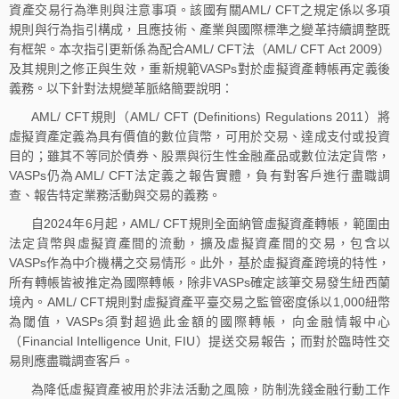
資產交易行為準則與注意事項。該國有關AML/ CFT之規定係以多項
規則與行為指引構成，且應技術、產業與國際標準之變革持續調整既
有框架。本次指引更新係為配合AML/ CFT法（AML/ CFT Act 2009）
及其規則之修正與生效，重新規範VASPs對於虛擬資產轉帳再定義後
義務。以下針對法規變革脈絡簡要說明：
AML/ CFT規則（AML/ CFT (Definitions) Regulations 2011）將
虛擬資產定義為具有價值的數位貨幣，可用於交易、達成支付或投資
目的；雖其不等同於債券、股票與衍生性金融產品或數位法定貨幣，
VASPs仍為AML/ CFT法定義之報告實體，負有對客戶進行盡職調
查、報告特定業務活動與交易的義務。
自2024年6月起，AML/ CFT規則全面納管虛擬資產轉帳，範圍由
法定貨幣與虛擬資產間的流動，擴及虛擬資產間的交易，包含以
VASPs作為中介機構之交易情形。此外，基於虛擬資產跨境的特性，
所有轉帳皆被推定為國際轉帳，除非VASPs確定該筆交易發生紐西蘭
境內。AML/ CFT規則對虛擬資產平臺交易之監管密度係以1,000紐幣
為閾值，VASPs須對超過此金額的國際轉帳，向金融情報中心
（Financial Intelligence Unit, FIU）提送交易報告；而對於臨時性交
易則應盡職調查客戶。
為降低虛擬資產被用於非法活動之風險，防制洗錢金融行動工作