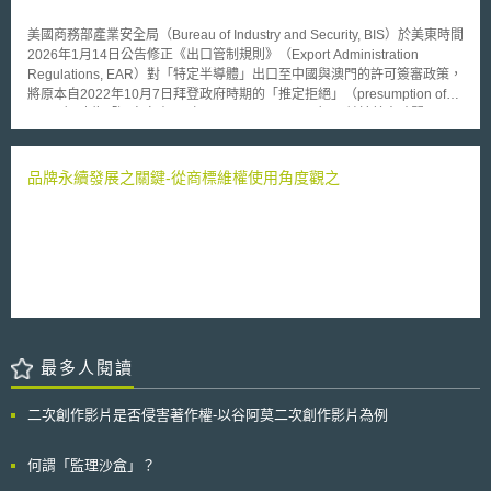
進口複製動物與其經繁殖之子代(包括精子或卵子細胞)等行為。 而
EFSA也發現：「不太可能達成全面性食品安全之評估工作」，故對於缺乏
美國商務部產業安全局（Bureau of Industry and Security, BIS）於美東時間
可靠數據資料而需進行評估之主體而言，在進行風險評估時，其仍將會不斷
2026年1月14日公告修正《出口管制規則》（Export Administration
地被不確定性問題所困擾；同時，EFSA在該報告中還強調：透過比對複製
Regulations, EAR）對「特定半導體」出口至中國與澳門的許可簽審政策，
動物與經傳統育種繁衍之動物後，其也將面臨「於動物健康及福利方面等重
將原本自2022年10月7日拜登政府時期的「推定拒絕」（presumption of
要爭議問題」。另外，歐洲議會成員指出：將透過歐盟農場動物保護指令
denial）改為「逐案審查」（case-by-case review），並於美東時間2026
中，有關禁止任何可能引起痛苦或傷害之自然或人為育種繁殖過程之規定，
年1月15日生效。 本次修正將放寬「特定半導體」原先較難輸往中國的法規
作為該項禁令之法律授權依據。 截至目前為止，尚未有任何由複製動
障礙，影響的貨品範圍包括先進運算類貨品，即總處理效能（Total
物所衍生之產品在歐洲或者世界其它地方被銷售；不過，由於美國食品藥物
Processing Performance）低於21,000，且動態隨機存取記憶體
品牌永續發展之關鍵-從商標維權使用角度觀之
管理局(FDA)早在2008(今)年1月份時即做出結論，認為：由複製牛、豬、
（DRAM）總頻寬低於6,500GB/s的先進晶片（NVIDIA H200、AMD
山羊與其子代所產生之肉品與牛奶，其安全性與食用從傳統育種動物所衍生
MI325X，或與NVIDIA H200同等級貨品）；以及較前述晶片規格與效能成
之食品並無二致。因此，專家們咸信，此類產品將會於2010年時正式進入
熟的貨品。 出口人適用本次修正之「逐案審查」許可簽審政策，須滿足以
市場販售；而在歐洲方面則更進一步認為，日後在處理複製動物食用之問題
下條件： 1.欲出口之半導體相關貨品在本次公告時，已可在美國商業市場銷
上，應要兼顧到動物福利之保護與獲得廣大消費者之信賴。
售。 2.欲出口之貨品在美國境內具有充足供應。 3.為銷往中國而生產的晶
片，不會排擠全球晶圓代工產能，亦不會影響給美國最終使用人相同或更先
進貨品的供應情形。 4.出口貨品須在美國境內接受獨立第三方實驗室檢測
（testing），加以確認貨品的技術能力與功能，如同出口人許可申請文件所
述。 而在中國的收貨方，須已有充分的貨品安全管控程序。BIS此要求並未
最多人閱讀
同步放寬EAR既有的最終用途、最終使用人查核與流向管理標準。建議出口
人於交易前、交易中與交易後，積極與供應鏈夥伴建立良好法遵機制。
二次創作影片是否侵害著作權-以谷阿莫二次創作影片為例
何謂「監理沙盒」？