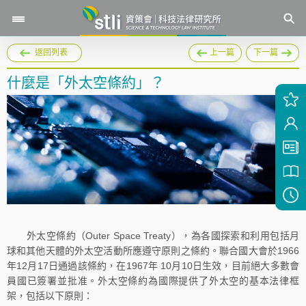
返回列表
上一篇
下一篇
什麼是「外太空條約」？
外太空條約（Outer Space Treaty），為各國探索和利用包括月
球和其他天體的外太空活動所應遵守原則之條約。聯合國大會於1966
年12月17日通過該條約，在1967年 10月10日生效，目前絕大多數會
員國已簽署並批准。外太空條約為國際提供了外太空的基本法律框
架，包括以下原則：