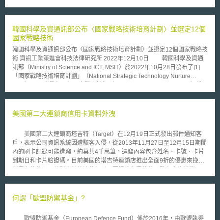
稱DLT）之商業活動，如：虛擬貨幣交易或ICO等具高風險且投機之性質，
投資人應謹慎。 GFSC又於2018年1月公布「分散式帳本技術管制架
構」（Distributed Ledger Technology Regulatory Framework），凡直布
羅陀境內成立或從其境內發展之商業活動，若涉及利用DLT儲存（store）或
韓國科學及資通訊部公布〈國家戰略技術培育計劃〉並選定12個
傳輸（transmit）他人有價財產（value belong）者，均須先向GFSC申請
國家戰略技術
成為DLT提供者（DLT provider），並負擔以下義務： 應秉持誠信
韓國科學及資通訊部公布〈國家戰略技術培育計劃〉並選定12個國家戰略技
（honesty and integrity）進行商業活動。 應提供客戶適當利息，且以公
術 資訊工業策進會科技法律研究所 2022年12月10日 韓國科學及資通
平，清楚和非誤導方式與其溝通。 應準備相當金融或非金融資源（non-
訊部（Ministry of Science and ICT, MSIT）於2022年10月28日發布了[1]
financial resources）。 應有效管理和掌控商業活動，且善盡管理人注意義
「國家戰略技術培育計劃」（National Strategic Technology Nurture
務（due skill, care and diligence），包含適當地告知客戶風險。 應有效配
Plan），同時選定12個國家戰略技術（national strategic technology）做
置（arrangement）客戶資產和金錢。 應具備有效公司治理，如：與GFSC
為重點投資培育對象，其中包含半導體和顯示器、蓄電池（secondary
合作且關係透明。 應確保高度保護系統和安全存取協定。 應具備系統以預
cells）[2]、尖端移動技術（leading-edge mobility）、下世代核能、尖端生
防、偵測且揭發金融犯罪風險，如：洗錢和資恐。 應提供突發事件預備方
物科技、航太科技與海洋科技、氫能、網路安全、人工智慧、下世代通訊技
美國第二大連鎖商信用卡資料外洩
案以維持商業活動繼續進行。 GFSC和商業部（Ministry of
術、尖端機器人技術與製造以及量子技術。 壹、韓國國家技術 除本文
Commerce）又於2018年2月聯合公布，將於第二季提出全世界第一部ICO
將提及以投資導向為主之國家戰略技術外，韓國尚有以技術保護導向為主之
規範，管制境內行銷（promotion）、販售和散布數位代幣（digital token）
美國第二大連鎖商塔吉特（Target）在12月19日正式發出郵件通知客
國家核心技術（national core technology）與國家高科技戰略技術
行為，強調贊助人須先授權（authorized sponsor），並有義務確保遵守有
戶，表示公司資訊系統因遭駭客入侵，從2013年11月27日至12月15日期間
（national high-tech strategic technology）。 韓國國家核心技術係規
關資訊揭露和避免金融犯罪之法律。
內的刷卡記錄可能遭竊，約莫共4千萬筆，遭竊內容包含姓名、卡號、卡片
範於《防止產業技術外流及保護產業技術法》（The Act on Prevention of
到期日和卡片驗證碼。目前美國的塔吉特連鎖店推出全面9折的優惠來挽回
Divulgence and Protection of Industrial Technology）（以下簡稱產業技術
消費者的信心，並對資料外洩的個別民眾提供免費的信用監督作為補償。
保護法）；國家高科技戰略技術則規範於《加強保護國家高科技戰略產業競
每當資安事件發生時，所有防毒軟體公司及資安管理服務都會跳出來大
爭力特別措施法》（The Act on Special Measures for Reinforcement and
肆評論，並宣稱這是因為沒有購買自家資安服務或產品的關係，但在塔吉特
Protection of Competitiveness of National Advanced Strategic
事件，此番事後諸葛的批判方式顯然不再行得通。 塔吉特的資訊系統
何謂「歐盟防禦基金」?
Industries）（以下簡稱戰略產業法）。 韓國國家核心技術為國家高科
先前接受過檢驗，完全符合「支付卡產業資料安全標準（PCI DSS）」，有
技戰略技術的上位概念，亦即，國家高科技戰略技術係基於國家核心技術之
專家評析不太可能是在銷售點管理（POS）設備上（指擁有收銀、進銷存作
基礎，再就對國家經濟與安全至關重要之技術進行篩選，故國家高科技戰略
歐盟防禦基金（European Defence Fund）係於2016年，由歐盟執委