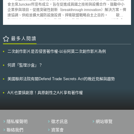
業功能的機器）植入惡意軟體，比較可能是從授權與結算的交換系統竊取資
技術之保護措施較國家核心技術更為嚴格。此外，《戰略產業法》屬《產業
會主席Juncker所宣布成立，旨在促進成員國之技術與設備合作、鼓勵中小
料。 塔吉特的信用卡資料外洩事件，引發了一連串的訴訟案件及犯罪
技術保護法》之特別法[3]，因此，於涉及國家高科技戰略技術、產業時，
企業參與項目，促進突破性創新（breakthrough innovation）解決方案，俾
調查，目前加州提起了兩件團體訴訟、奧勒岡州一件，損害賠償額估計高於
《戰略產業法》之規定原則上優於其他法律，應優先適用《戰略產業法》。
達協調、供給並擴大國防設施投資、捍衛歐盟戰略自主之目的。 歐盟
5百萬美元；另外，目前至少有四州的州檢察長（Attorney General）展開
同時，因國家核心技術為國家高科技戰略技術之上位概念，且《產業技術保
防禦基金之進程目前可分為兩階段。第一階段係於2017-2020年，透過「國
了聯合調查，直接要求塔吉特配合提出信用卡資料遭竊事件的相關資訊，民
護法》為《戰略產業法》之普通法，除《戰略產業法》另有規定外，國家高
防研究籌備行動」與「歐盟防禦工業發展項目」等兩個項目，對歐盟成員國
眾和調查機關最關注的在於塔吉特何時得知資料遭竊事件的發生、花了多久
科技戰略技術應適用《產業技術保護法》中關於國家核心技術之規定[4]。由
間之防禦合作進行測試。其後，為進一步強化戰略自主與抵禦之能力，歐盟
時間進行應變以及是否有盡到立即通知當事人的義務。同時間，從塔吉特流
上可知，韓國對涉及國家安全之技術給予全面且層級化之保護。以下再就兩
執委會於2018年6月13日決議增加基金2021-2027年之預算至130億歐元，
最多人閱讀
出去的數百萬筆信用卡和簽帳卡資料已經開始在黑市中販售每筆價格20至
項技術之規定簡要說明。 一、國家核心技術 如前所述，韓國國家
與成員國共同進行防禦科技與設備之研發，是為第二階段。 於130億歐
100美元不等。
核心技術係規範於《產業技術保護法》中，其旨在保護指定的產業技術，例
元之預算中，89億歐元將以共同投資之方式，讓歐盟與成員國共同投入發展
二次創作影片是否侵害著作權-以谷阿莫二次創作影片為例
如研發或生產所需的高科技資訊，以及防止具有高技術和經濟價值的國家核
計畫，包含原型（prototype）之開發（占20%）、認證與測試（占
心技術洩露到國外[5]。並且，韓國將營業秘密與國家核心技術脫鉤，使技術
80%）。而為確保、鼓勵研發成果之可用性，共同投資係以成員國承諾採購
持有人於洩漏國家核心技術時無法利用技術資訊是否符合營業秘密之要件等
研發成果為前提。具體而言，此一共同投資計畫具下述特點： 投資項目需
何謂「監理沙盒」？
理由卸責。 國家核心技術依《產業技術保護法》第9條第1項[6]等條項
有助於歐盟國防安全、符合《共同安全與防禦政策》（Common Security
規定，係由韓國產業通商資源部（Ministry of Trade, Industry and Energy）
and Defence Policy）之優先項目，並經其成員國與NATO等國際組織同
美國聯邦法院有關Defend Trade Secrets Act的晚近見解與趨勢
與各技術的主管機關和業界討論後選定。按韓國產業通商資源部2022年7月
意。 以突破性創新為目標，提撥5%的資金專用於破壞式創新技術和設備之
26日第2022-557號公告[7]，目前韓國預計將國家核心技術新增至75項，包
研發，以提升、鞏固歐盟長期之技術領先地位。 合作項目需有三個以上、
含半導體及顯示器等韓國具有領先地位之產業技術。 《產業技術保護
來自不同成員國之參與者；並以優惠利率為誘因，吸引中小型企業跨境參
A片也要搞創意！具原創性之A片享有著作權
法》要求國家核心技術之持有人於利用受管制的技術進行境外投資時，應先
與。 參與之成員國需承諾採購最終之研發成果。
通知韓國產業通商資源部，且該技術如受國家補助，應先取得許可。該法於
2019年修訂後，新增第36條第1項[8]之規定，明定任何向其他國家洩露國家
核心技術之人得處3年以上的有期徒刑，且得併科15億韓元以下之罰金[9]。
二、國家高科技戰略技術（national high-tech strategic technology）
隱私權聲明
徵才訊息
網站導覽
韓國國家高科技戰略技術係規範於《戰略產業法》[10]，其於2022年2
月3日頒布並於同年8月實施[11]。《戰略產業法》專門適用於國家高科技戰
聯絡我們
資策會
略技術，其依該法第2條[12]被定義為對國家經濟安全、出口和就業有重大