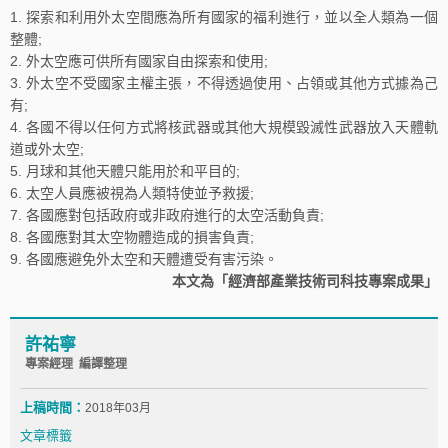
探索和利用外太空間應為所有國家的福利進行，並以全人類為一個
整體;
外太空應可供所有國家自由探索和使用;
外太空不受國家主權主張，不得透過使用、占領或其他方式據為己
有;
各國不得以任何方式將核武器或其他大規模毀滅性武器放入天體軌
道或外太空;
月球和其他天體只能用於和平目的;
太空人員應被視為人類特使並予救援;
各國應對包括政府或非政府進行的太空活動負責;
各國應對其太空物體造成的損害負責;
各國應避免外太空和天體遭受有害污染。
本文為「經濟部產業技術司科技專案成果」
許祐寧
專案經理 編譯整理
上稿時間：
2018年03月
文章標籤