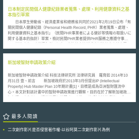
肆評論，並宣稱這是因為沒有購買自家資安服務或產品的關係，但在塔吉特
安全等的信賴，機關數位化改革才能常態運作。因此，電子政府的發展是建
事件，此番事後諸葛的批判方式顯然不再行得通。 塔吉特的資訊系統
日本制定民間個人健康紀錄業者蒐集、處理、利用健康資料之基
立在人們信任相關數位服務，並與政府交流時更容易知悉並利用該服務。
先前接受過檢驗，完全符合「支付卡產業資料安全標準（PCI DSS）」，有
本指引草案
再觀我國電子化政府之發展，自民國87年至今已進入第五階段。初期致
專家評析不太可能是在銷售點管理（POS）設備上（指擁有收銀、進銷存作
力建設政府骨幹網路和電子認證、90年代持續深化及擴大政府網路應用，並
日本厚生勞動省、經濟產業省和總務省共同於2021年2月19日公布「有
業功能的機器）植入惡意軟體，比較可能是從授權與結算的交換系統竊取資
推動10大旗艦計畫實現網路政府主動、分眾、持續及紮根之服務。101年後
關民間個人健康紀錄（Personal Health Record, PHR）業者蒐集、處理、
料。 塔吉特的信用卡資料外洩事件，引發了一連串的訴訟案件及犯罪
建構電子化政府之設備、網路和應用服務，發展資訊服務系統整合、全程服
利用健康資料之基本指引」（民間PHR事業者による健診等情報の取扱いに
調查，目前加州提起了兩件團體訴訟、奧勒岡州一件，損害賠償額估計高於
務及跨部門協調。近期分別有「第五階段電子化政府計畫-數位政府」和
関する基本的指針）草案，檢討民間PHR業者提供PHR服務之應遵守事
5百萬美元；另外，目前至少有四州的州檢察長（Attorney General）展開
「服務型政府推動計畫」，以資料驅動、公私協力、以民為本之核心理念，
項，希望建立正確掌握和利用個人、家族健康診斷或病例等健康資料之電子
了聯合調查，直接要求塔吉特配合提出信用卡資料遭竊事件的相關資訊，民
透過巨量資料、開放資料和服務個人化等工具，發展跨機關一站式整合服務
紀錄制度。 本指引所稱之「健康資料」，係指可用於個人自身健康管
眾和調查機關最關注的在於塔吉特何時得知資料遭竊事件的發生、花了多久
及打造多元協作環境，落實數位政府服務。
理之敏感性個人資料，如預防接種、健康診斷、用藥資訊等；而適用本指引
時間進行應變以及是否有盡到立即通知當事人的義務。同時間，從塔吉特流
之業者為蒐集、處理、利用上開健康資料並提供PHR服務之業者。根據指引
新加坡智財申請政策介紹
出去的數百萬筆信用卡和簽帳卡資料已經開始在黑市中販售每筆價格20至
規定，PHR業者應針對資訊安全對策、個人資料處理、健康資料之保存管理
100美元不等。
和相互運用性及其他等4大面向採取適當措施。首先，在資訊安全對策部
新加坡智財申請政策介紹 科技法律研究所 法律研究員 羅育如 2014年10
份，業者需取得風險管理系統之第三方認證（如資訊安全管理系統制度
月31日 壹、前言 新加坡政府於2013年3月份提出IP (Intellectual
（ISMS））；其次，針對個人資料，業者應制定隱私政策和服務利用規
Property) Hub Master Plan 10年期計畫[1]，目標是成為亞洲智財匯流中
約，並遵守個資法規定；然後，為確保健康資料之保存管理和相互運用性，
心。本文針對該計畫中的智財申請政策進行觀察，目的在於了解新加坡政府
系統應具備雙向資料傳輸之功能；最後，本指引提供檢核表供業者自行檢
如何運用政府資源，提供世界級的服務，建構吸引智財申請的環境。 貳、
查，業者亦應在網站上公佈自行檢查結果。
重點說明 IP 擁有者通常會依據商業利益來考量要在哪些國家申請智財
權，但因為新加坡內需市場規模不大，故更需要由新加坡政府提供誘因，以
吸引在新加坡境內提出IP註冊。為此，新加坡政府提出相關政策包括1.修改
最多人閱讀
專利法提高專利品質，同時提升專利審查人員能力；2.專利審查高速網路，
以下詳細說明。 一、專利法修法以及專利審查人員訓練計畫 (一)新加坡專利
二次創作影片是否侵害著作權-以谷阿莫二次創作影片為例
法修法 新加坡專利法於2011年開始修法，2014年2月14日開始實施新
法，其中，最大差異在新法將新加坡智慧財產申請系統由「自我評估制度