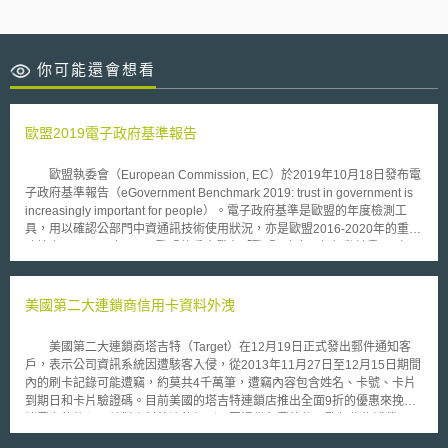
你可能還會想看
歐盟2019電子政府基準報告
歐盟執委會（European Commission, EC）於2019年10月18日發布電
子政府基準報告（eGovernment Benchmark 2019: trust in government is
increasingly important for people）。電子政府基準是歐盟的年度檢測工
具，用以確認公部門中資通訊技術使用狀況，亦是歐盟2016-2020年的重點
政策之一：2016年4月，歐盟執委會發布「歐盟e政府四年行動計畫」（EU
eGovernment Action Plan 2016-2020），歐盟應致力落實「公共行政現代
化」、「跨境數位行動服務」和「加強公部門與公民和企業的數位互動」等
三面向。電子政府基準報告即因應此一政策方向而生。 電子政府基準
美國第二大連鎖商信用卡資料外洩
的評測指標有四：以使用者為中心（User centricity）、透明度
（Transparency）、跨境移動（Cross-border mobility）、其他關鍵促成因
美國第二大連鎖商塔吉特（Target）在12月19日正式發出郵件通知客
素（Key enablers）。報告中評估2019年總體表現最佳的國家是馬爾他、
戶，表示公司資訊系統因遭駭客入侵，從2013年11月27日至12月15日期間
奧地利等；立陶宛和芬蘭等國則為其次；表現低於平均者則多為東南歐國
內的刷卡記錄可能遭竊，約莫共4千萬筆，遭竊內容包含姓名、卡號、卡片
家。報告中亦提到，現階段公民已十分容易在機關官網上取得所需資訊，但
到期日和卡片驗證碼。目前美國的塔吉特連鎖店推出全面9折的優惠來挽回
相較於提供給一般公民的服務，機關官網對企業提供之服務通常更加完整及
消費者的信心，並對資料外洩的個別民眾提供免費的信用監督作為補償。
清楚。另外，在推行各項電子政府措施時，公民對政府的信任益發重要。唯
每當資安事件發生時，所有防毒軟體公司及資安管理服務都會跳出來大
有公民信任該機關，包含對機關安全在線服務、個人資料透明度、公共網路