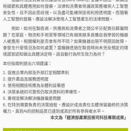
術細節和具體應用如何發展，法律和消費者保護政策應確保人工智慧
安全性，且不因此受歧視，以及盡可能確保技術利用透明度。而隨著
人工智慧的發展，應設法解決使用人工智慧產生的法律問題。
例如，如何在製造商，供應商和消費者之間公平分配責任歸屬問
題？在家庭，物流和手術室等領域已有越來越多具備自我學習的機器
人被應用，相關權利是否會有所不同？如果機器出現不明原因故障，
會發生什麼情況及如何處置？當機器透過在製造時尚未完全預定的環
境感官認知做出具體決定時，該自動行為所生效力為何？
本份指南則提出六項建議：
促進企業內部及外部訂定相關準則
提升產品及服務透明度
使用相關技術應為全體利益著想
決策系統的可靠性仍取決資料的準確性。
重視並解決解決機器偏差問題
在特別需要負責的決策過程，應設計成由責任主體保留最終的決策
權力，直到AI的控制品質已達到或高於所有參與者水平。
本文為「經濟部產業技術司科技專案成果」