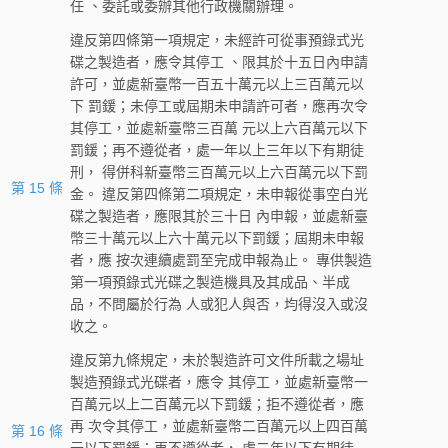
任 、委託或委辦其他行政機關辦理。
違反第四條第一項規定，未經許可從事預錄式光
碟之製造者，應令其停工 、限其於十五日內申請
許可，並處新臺幣一百五十萬元以上三百萬元以
下 罰鍰；未停工或屆期未申請許可者，應再次令
其停工，並處新臺幣三百萬 元以上六百萬元以下
罰鍰；再不遵從者，處一年以上三年以下有期徒
刑， 得併科新臺幣三百萬元以上六百萬元以下罰
第 15 條
金。 違反第四條第二項規定，未申報從事空白光
碟之製造者，應限其於三十日 內申報，並處新臺
幣三十萬元以上六十萬元以下罰鍰；屆期未申報
者，應 按次連續處罰至完成申報為止。 專供製造
第一項預錄式光碟之製造機具及其成品、半成
品，不問屬於行為 人或犯人與否，均得沒入或沒
收之。
違反第九條規定，未於製造許可文件所載之場址
製造預錄式光碟者，應令 其停工，並處新臺幣一
百萬元以上二百萬元以下罰鍰；拒不遵從者，應
再 次令其停工，並處新臺幣二百萬元以上四百萬
第 16 條