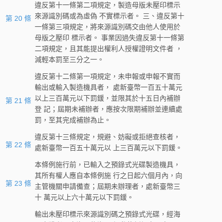
違反第十一條第二項規定，製造母版未壓印標示
來源識別碼或為虛偽 不實標示者。 三、違反第十
第 20 條
一條第三項規定，將來源識別碼交由他人使用於
母版之壓印 標示者。 事業因過失違反第十一條第
二項規定，且其能提出權利人授權證明文件者 ，
減輕本罰至三分之一。
違反第十二條第一項規定，未申報或申報不實而
輸出或輸入製造機具者， 處新臺幣一百五十萬元
以上三百萬元以下罰鍰，並限其於十五日內補辦
第 21 條
登 記；屆期未補辦者，應按次限期補辦並連續處
罰，至其完成補辦為止。
違反第十三條規定，規避、妨礙或拒絕查核者，
第 22 條
處新臺幣一百五十萬元以 上三百萬元以下罰鍰。
本條例施行前，已輸入之預錄式光碟製造機具，
其所有權人應自本條例施 行之日起六個月內，向
第 23 條
主管機關申請備查；屆期未辦理者，處新臺幣三
十 萬元以上六十萬元以下罰鍰。
輸出未壓印標示來源識別碼之預錄式光碟，經海