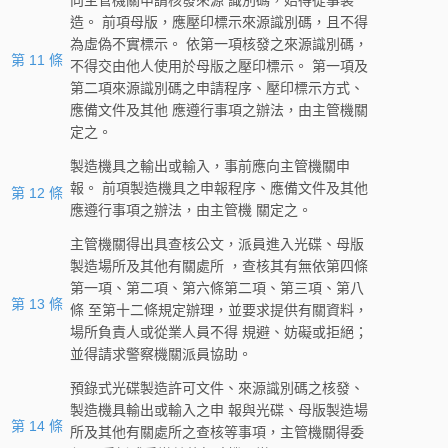
向主管機關申請核發來源 識別碼，始得從事製
造。 前項母版，應壓印標示來源識別碼，且不得
為虛偽不實標示。 依第一項核發之來源識別碼，
第 11 條
不得交由他人使用於母版之壓印標示。 第一項及
第二項來源識別碼之申請程序、壓印標示方式、
應備文件及其他 應遵行事項之辦法，由主管機關
定之。
製造機具之輸出或輸入，事前應向主管機關申
報。 前項製造機具之申報程序、應備文件及其他
第 12 條
應遵行事項之辦法，由主管機 關定之。
主管機關得出具查核公文，派員進入光碟、母版
製造場所及其他有關處所 ，查核其有無依第四條
第一項、第二項、第六條第二項、第三項、第八
第 13 條
條 至第十二條規定辦理，並要求提供有關資料，
場所負責人或從業人員不得 規避、妨礙或拒絕；
並得請求警察機關派員協助。
預錄式光碟製造許可文件、來源識別碼之核發、
製造機具輸出或輸入之申 報與光碟、母版製造場
第 14 條
所及其他有關處所之查核等事項，主管機關得委