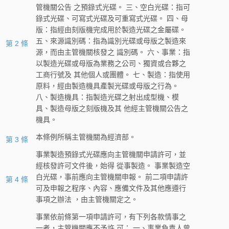
管機關公告 之預錄式光碟。 三、空白光碟：指可
錄式光碟、可寫式光碟及可重寫式光碟。 四、母
版：指經由刻版機完成用於製造光碟之金屬碟。
五、來源識別碼：指為識別光碟或母版之製造來
第 2 條
源，而由主管機關核發之 識別碼。 六、事業：指
以製造光碟或母版為業務之公司、獨資或合夥之
工商行號及 其他個人或團體。 七、製造：指使用
原料，經由製造機具產製光碟或母版之行為。
八、製造機具：指製造光碟之射出成型機、模
具、製造母版之刻版機及其 他經主管機關公告之
機具。
本條例所稱主管機關為經濟部。
第 3 條
事業製造預錄式光碟應向主管機關申請許可，並
經核發許可文件後，始得 從事製造。 事業製造空
白光碟，事前應向主管機關申報。 前二項申請許
第 4 條
可及申報之程序、內容、應備文件及其他應遵行
事項之辦法 ，由主管機關定之。
事業依前條第一項申請許可，有下列各款情事之
一者，主管機關應不予許 可： 一、事業負責人曾