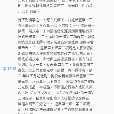
元以下罰鍰；再不遵從者， 處二年以下有期徒
刑、拘役或科或併科新臺幣二百萬元以上四百萬
元以下 罰金。
有下列情事之一，應令其停工，並處新臺幣一百
五十萬元以上三百萬元以 下罰鍰： 一、違反第十
條第一項規定，未申請核發來源識別碼而製造預
錄式光碟者 。 二、違反第十條第二項規定，製造
預錄式光碟未壓印標示來源識別碼或為 虛偽不實
標示者。 三、違反第十條第三項規定，將來源識
別碼交由他人使用於預錄式光碟之 壓印標示者。
經依前項規定，命令停工或處罰鍰後，另有前項
所列情事之一者，應再命 其停工，並處新臺幣三
第 17 條
百萬元以上六百萬元以下罰鍰；再不遵從者，處
二 年以下有期徒刑、拘役或科或併科新臺幣三百
萬元以上六百萬元以下罰金 。 前二項查獲之預錄
式光碟成品、半成品，不問屬於行為人或犯人與
否，均 沒入或沒收之。 事業因過失違反第十條第
二項規定，且其能提出權利人授權證明文件者，
減輕本罰至三分之一。 違反第一項、第二項規
定，經法院判決有罪確定者，主管機關應廢止其