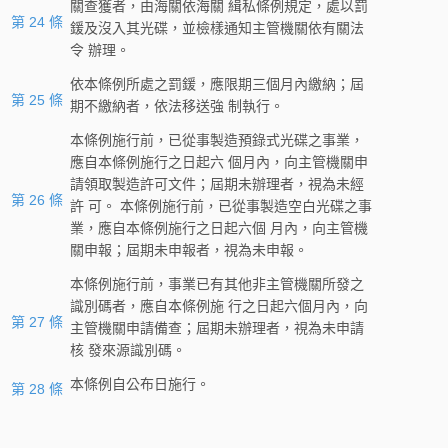
關查獲者，由海關依海關 緝私條例規定，處以罰
第 24 條
鍰及沒入其光碟，並檢樣通知主管機關依有關法
令 辦理。
依本條例所處之罰鍰，應限期三個月內繳納；屆
第 25 條
期不繳納者，依法移送強 制執行。
本條例施行前，已從事製造預錄式光碟之事業，
應自本條例施行之日起六 個月內，向主管機關申
請領取製造許可文件；屆期未辦理者，視為未經
第 26 條
許 可。 本條例施行前，已從事製造空白光碟之事
業，應自本條例施行之日起六個 月內，向主管機
關申報；屆期未申報者，視為未申報。
本條例施行前，事業已有其他非主管機關所發之
識別碼者，應自本條例施 行之日起六個月內，向
第 27 條
主管機關申請備查；屆期未辦理者，視為未申請
核 發來源識別碼。
本條例自公布日施行。
第 28 條