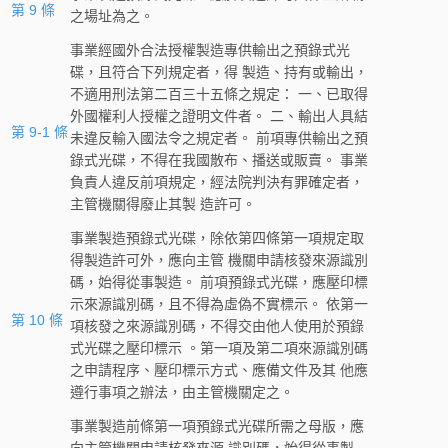
第 9 條
之場址為之。
事業經國外合法授權製造專供輸出之預錄式光
碟，且符合下列規定者，得 製造、持有或輸出，
不適用刑法第二百三十五條之規定： 一、已取得
外國權利人授權之證明文件者。 二、輸出人具結
第 9-1 條
未違反輸入國法令之規定者。 前項專供輸出之預
錄式光碟，不得在我國散布、播送或販賣。 事業
負責人違反前項規定，經法院判決有罪確定者，
主管機關得廢止其製 造許可。
事業製造預錄式光碟，除依第四條第一項規定取
得製造許可外，應向主管 機關申請核發來源識別
碼，始得從事製造。 前項預錄式光碟，應壓印標
示來源識別碼，且不得為虛偽不實標示。 依第一
第 10 條
項核發之來源識別碼，不得交由他人使用於預錄
式光碟之壓印標示 。第一項及第二項來源識別碼
之申請程序、壓印標示方式、應備文件及其 他應
遵行事項之辦法，由主管機關定之。
事業製造前條第一項預錄式光碟所需之母版，應