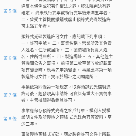
違反本條例或犯著作權法之罪，經法院判決有罪
第 5 條
確定， 尚未執行完畢或執行完畢後未滿五年者。
二、曾受主管機關撤銷或廢止預錄式光碟製造許
可未滿五年者。
預錄式光碟製造許可文件，應記載下列事項：
一、許可字號。 二、事業名稱、營業所及其負責
人姓名、住所或居所。 三、製造場所負責人姓
名、住所或居所。 四、製造場址。 五、其他經主
第 6 條
管機關公告之事項。 前項第二款至第五款記載事
項有變更時，應事先申請變更。 事業應將第一項
製造許可文件，揭示於場址之明顯處所。
事業依第四條第一項規定，取得預錄式光碟製造
許可後，經發現其申請許 可資料有重大不實情事
第 7 條
者，主管機關得撤銷其許可。
事業應保存預錄式光碟之客戶訂單、權利人授權
證明文件及所製造之預錄 式光碟內容等資料，至
第 8 條
少三年。
事業製造預錄式光碟，應於製造許可文件上所載