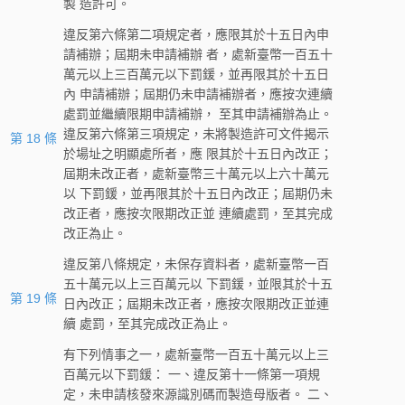
製 造許可。
違反第六條第二項規定者，應限其於十五日內申
請補辦；屆期未申請補辦 者，處新臺幣一百五十
萬元以上三百萬元以下罰鍰，並再限其於十五日
內 申請補辦；屆期仍未申請補辦者，應按次連續
處罰並繼續限期申請補辦， 至其申請補辦為止。
違反第六條第三項規定，未將製造許可文件揭示
第 18 條
於場址之明顯處所者，應 限其於十五日內改正；
屆期未改正者，處新臺幣三十萬元以上六十萬元
以 下罰鍰，並再限其於十五日內改正；屆期仍未
改正者，應按次限期改正並 連續處罰，至其完成
改正為止。
違反第八條規定，未保存資料者，處新臺幣一百
五十萬元以上三百萬元以 下罰鍰，並限其於十五
第 19 條
日內改正；屆期未改正者，應按次限期改正並連
續 處罰，至其完成改正為止。
有下列情事之一，處新臺幣一百五十萬元以上三
百萬元以下罰鍰： 一、違反第十一條第一項規
定，未申請核發來源識別碼而製造母版者。 二、