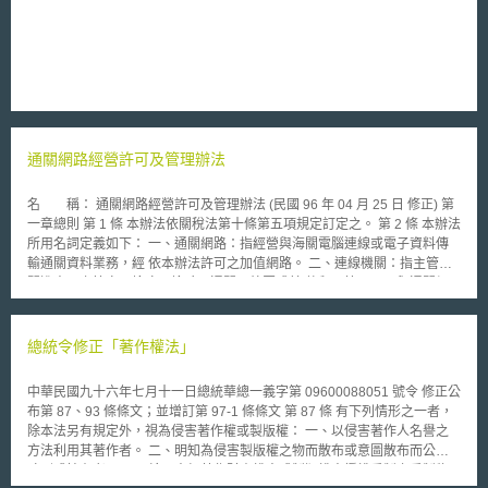
通關網路經營許可及管理辦法
名 稱： 通關網路經營許可及管理辦法 (民國 96 年 04 月 25 日 修正) 第
一章總則 第 1 條 本辦法依關稅法第十條第五項規定訂定之。 第 2 條 本辦法
所用名詞定義如下： 一、通關網路：指經營與海關電腦連線或電子資料傳
輸通關資料業務，經 依本辦法許可之加值網路。 二、連線機關：指主管有
關進出口之簽審、檢疫、檢驗、通關、外匯或其 他貿易管理，而與通關網
路電腦連線之行政機關或受各該行政機關委 託行使其職權之機構。 三、連
線業者：指與通關網路電腦連線之報關業、運輸業、倉儲業、貨櫃 集散
站、進出口業、個人或其他與通關有關業務之業者或其代理人。 第 3 條 通
總統令修正「著作權法」
關網路之營運、管理、業務、安全及備援等事項，應受財政部之監管。 第
二章經營許可 第 4 條 申請經營通關網路者，應具備下列資格條件： 一、須
中華民國九十六年七月十一日總統華總一義字第 09600088051 號令 修正公
為依公司法組織之股份有限公司，公司實收資本額達新臺幣五億元 。 二、
布第 87、93 條條文；並增訂第 97-1 條條文 第 87 條 有下列情形之一者，
須依法向交通部申請經營第二類電信事業許可，並取得經營許可執照 。 第
除本法另有規定外，視為侵害著作權或製版權： 一、以侵害著作人名譽之
5 條 申請經營通關網路者，應檢具下列文件向財政部申請許可： 一、經營
方法利用其著作者。 二、明知為侵害製版權之物而散布或意圖散布而公開
通關網路許可申請書。 二、公司登記證明書、營利事業登記證及公司章程
陳列或持有者。 三、輸入未經著作財產權人或製版權人授權重製之重製物
影本。 三、交通部第二類電信事業經營許可執照影本。 四、事業計畫書。