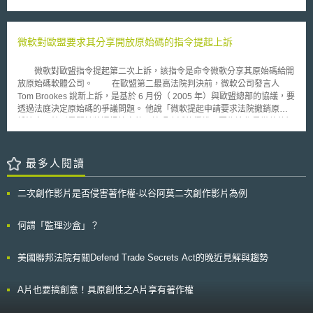
Picture Association of America)」以及「美國商會(United States Chamber
傳統銀行保管業務的延伸，為銀行業推動現代化營運的表現。隨著金融市場
of Commerce)」等等。另外一個類似的法案為美國參議院於2011年5月提
數位化，銀行與其他服務提供商將需要利用新技術和創新方式，以滿足客戶
交的「保護知識產權法案」，簡稱PIPA(Preventing Real Online Threats to
的金融服務需求。
Economic Creativity and Theft of Intellectual Property Act)，該法案原預訂
微軟對歐盟要求其分享開放原始碼的指令提起上訴
於2012年1月24日交付表決。 2012年1月18日，為了表明對SOPA的反
對立場，美國各網站發起了關站的行動，包括Google、Wikipedia等這些大
微軟對歐盟指令提起第二次上訴，該指令是命令微軟分享其原始碼給開
型網站皆參與了抗議行動(抗議行動的參與網站名單可參考下述網址:
放原始碼軟體公司。 在歐盟第二最高法院判決前，微軟公司發言人
http://sopastrike.com/)。美國總統歐巴馬也於今年一月公開表明他不會支持
Tom Brookes 說新上訴，是基於 6 月份（ 2005 年）與歐盟總部的協議，要
SOPA以及類似的法案，主因為該法案箝制了資訊流的自由發展。白宮於官
透過法庭決定原始碼的爭議問題。 他說「微軟提起申請要求法院撤銷原訴
方部落格表示「保護線上智慧財產權的重要任務不可危害網路的開放以及創
訟決定，特別是關於將通訊協定的原始碼廣泛的授權，因為這都是微軟的智
新發展」、「任何打擊線上盜版的努力必須避免線上審查對合法活動所造成
慧財產權」。 「我們採取這步驟，讓法庭能可以檢視現下的爭議，並就全
的風險，並避免阻礙了商業的創新發展」、「我們必須避免創造新的網路安
世界智慧產權的保護提供一個長遠的意義」。 歐盟發言人 Jonathan
全風險或者是瓦解網路的基礎架構」、「期許並鼓勵所有的私人團體，包括
Todd 說微軟公司軟體的互用性（ interoperability ）協議，無法用智慧財產
最多人閱讀
網路內容創作人以及網路平台提供人，共同努力，採取自願性的措施以及最
加以保護，並且應該能在開放原始碼公司中，根據以往的營業執照加以流通
佳作法去減少線上盜版」，但是部落格中的聲明也指出，線上盜版已經是危
使用。 不過，歐盟的執行者－歐洲委員會認為，相信此事件將獲得解
害美國經濟的一個重要問題，它危害了中產階級的工作，並且危害了具有創
二次創作影片是否侵害著作權-以谷阿莫二次創作影片為例
決，如果盧森堡的原審法院維持 2004 年 3 月對微軟公司的規範。在 2005
造力以及創新力的美國公司以及企業。由於反對的浪潮，SOPA以及PIPA法
年 8 月微軟公司最近的訴訟中，顯示出第二種情況。 Todd 說歐盟意識到微
案於今年1月20日正式地遭到議院擱置。 SOPA的立法主要是用來打擊
軟公司並沒有在與開放原始碼公司的分享協議中，分享微軟的觀點。
何謂「監理沙盒」？
國外販售仿冒品的網站以及提供非法下載影音軟體系統的網站，俗稱「海盜
另外微軟第一次上訴判決的日期益尚未決定，微軟起訴乃針對歐盟命微軟必
灣(pirate bay)」，使用人在這些網站只要輸入影集或者是電影名稱就可以免
須支付 4 億 9 千 7 百萬歐元（ 6 億 2 千萬多萬美元）的反拖拉斯罰金，這
費下載收看。這些海盜灣由於伺服器不在美國境內所以難以管制，但是透過
美國聯邦法院有關Defend Trade Secrets Act的晚近見解與趨勢
也是歐洲有史以來最大的反拖拉斯罰金。 歐盟聲稱軟體巨人已過度行
SOPA，美國政府可以藉著管制美國的網路服務者去切斷這些海盜灣在美國
使其 Windows 軟體統治，而把競爭者封鎖在市場外。它命令微軟公司出售
提供服務的生路。依照SOPA，Google將被禁止在其搜尋結果中顯示這些海
不含媒體播放器的軟體，並強迫它與其他伺服器軟體競爭者分享技術，使那
A片也要搞創意！具原創性之A片享有著作權
盜灣，PayPal也將被禁止提供資金傳輸服務與這些被認定有侵權事實的業
些競爭者的產品可以與 Windows 為作業軟體的電腦進行更好的訊息交流。
者。 事實上，著作權的侵權行為原本就是非法的，在此之前已有「數