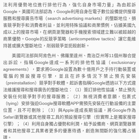
法利用優勢地位進行排他行為，強化自身市場力量」為由起訴
Google。美國司法部認為，Google利用自身在電子數位設備提供搜尋
服務和搜尋廣告市場（search advertising markets）的壟斷地位，損
害競爭對手和消費者利益，並利用特殊協議和商業慣例，佔據美國九
成以上的搜尋市場，在網頁瀏覽器和手機搜索領域建立難以被超越的
商業優勢。Google的反競爭策略（anticompetitive tactics）讓它能維
持甚或擴大壟斷地位，削弱競爭並扼殺創新。
美國司法部與阿肯色州、佛羅里達州、喬治亞州等11個州聯合提
出訴訟，指稱Google達成一系列的排他性協議（exclusionary
agreements），要求將Google設置為數十億用戶之手持行動裝置或
電腦的預設搜尋引擎，並且在許多情況下禁止預先安裝
（preinstallation）競爭對手軟體。起訴書指稱Google透過以下方式違
法維護搜尋和搜尋廣告的壟斷地位：（1）簽訂排他性協議，禁止預先
安裝任何競爭對手的搜尋服務；（2）無視消費者意願，包裹式
（tying）安排強迫Google搜尋軟體APP需預先安裝在行動設備的主要
位置，且不可刪除；（3）與Apple達成長期協議，將Google作為
Safari瀏覽器或其他搜尋工具的預設搜尋引擎（但實際上是獨家搜尋
引擎）；（4）利用自身獨占優勢和利潤，給予設備商、網頁瀏覽器業
者和其他搜尋工具業者更多的優惠待遇，創造無間斷的強化獨占循
環。