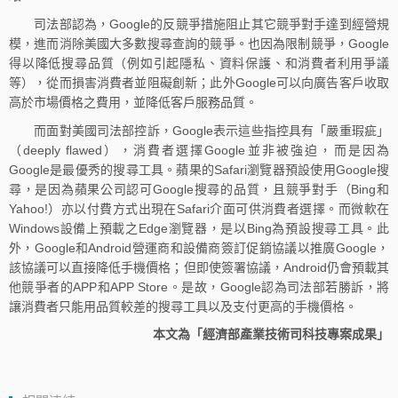
司法部認為，Google的反競爭措施阻止其它競爭對手達到經營規
模，進而消除美國大多數搜尋查詢的競爭。也因為限制競爭，Google
得以降低搜尋品質（例如引起隱私、資料保護、和消費者利用爭議
等），從而損害消費者並阻礙創新；此外Google可以向廣告客戶收取
高於市場價格之費用，並降低客戶服務品質。
而面對美國司法部控訴，Google表示這些指控具有「嚴重瑕疵」
（deeply flawed），消費者選擇Google並非被強迫，而是因為
Google是最優秀的搜尋工具。蘋果的Safari瀏覽器預設使用Google搜
尋，是因為蘋果公司認可Google搜尋的品質，且競爭對手（Bing和
Yahoo!）亦以付費方式出現在Safari介面可供消費者選擇。而微軟在
Windows設備上預載之Edge瀏覽器，是以Bing為預設搜尋工具。此
外，Google和Android營運商和設備商簽訂促銷協議以推廣Google，
該協議可以直接降低手機價格；但即使簽署協議，Android仍會預載其
他競爭者的APP和APP Store。是故，Google認為司法部若勝訴，將
讓消費者只能用品質較差的搜尋工具以及支付更高的手機價格。
本文為「經濟部產業技術司科技專案成果」