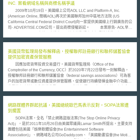
INC. 案看網域名稱與商標名稱爭議
2009年10月19日，美國線上公司AOL LLC and Platform-A, Inc.
(American Online, 簡稱AOL)再次於美國聯邦加州中區地方法院 (US
California Central Federal District Court)向一家提供美國線上行銷廣告的公
司- ADVERTISE.COM公司，提出商標侵權訴訟。 本案原告- AOL早於
2009年8月17日即向美國東維吉尼亞地方法院提出商標侵權訴訟，主張
ADVERTISE.COM公司所使用advertise.com之網域名稱，除侵害AOL已註
冊的Advertising.com，包含通用文字- advertising.com及設計過A之圖形，
及申請中的AD.COM商標權外，也違反了不公平競爭法及維吉尼亞商事法。
美國貨幣監理局發布解釋函，授權聯邦註冊銀行和聯邦儲蓄協會
唯，10月初，東維吉尼亞地方法院法官提出有利於ADVERTISE.COM公司
提供加密資產保管服務
之意見，認為AOL企圖以其所註冊之商標- (A)dvertising.com，來阻止其他
因應加密貨幣投資交易盛行，美國貨幣監理局（Office of the
競爭公司在網路世界使用任何有關advertise文字的作法，係壟斷網路上所有
Comptroller of the Currency, OCC）於2020年7月22日發布一封解釋函，
線上廣告行銷市場；故，AOL被迫於10月將本件訴訟案轉向美國聯邦加州中
授權聯邦註冊銀行和聯邦儲蓄協會（federal savings associations）可為客
區地方法院提出。 目前尚無對本案的意見，將待本案之後續發展，才
戶的加密貨幣或數位資產提供保管服務，促使銀行持續發揮金融中介功能。
能暸解商標權人所註冊的圖形商標中，若包含經設計的圖案及通用的文字
此舉將有助於加密貨幣推動發展。 依據解釋函內容，聯邦註冊銀行和
時，是否就取得圖形當中通用文字的專用權，並可向其他競爭者主張，任何
聯邦儲蓄協會若從事加密貨幣保管業務，主要注意要點包含必須制定健全的
使用所註冊的商標的一部分，包含網域名稱中的文字，也是商標侵害的一種
風險管理規範；所提供之服務須與銀行的整體業務計劃和策略一致；須以安
型態；如此，可能將導致擴張商標權的保障範圍。
全可靠之方式進行，包含建立適當系統以識別、衡量、監控和控制其保管服
網路媒體界群起抗議，美國總統歐巴馬表示反對，SOPA法案遭
務的風險；審核帳戶是否符合洗錢防制法令；維持適當有效之內部控制制
到擱置
度；確保銀行所保管之資產與自有資產分開存放，並在共同控制的情況進行
SOPA法案，全名「禁止網路盜版法案(The Stop Online Privacy
維護，以確保資產不會被內部或外部人員損失、毀損或挪用；維護有效之資
Act)」，是於2011年10月26日由美國眾議員Lamar Smith所提出，主要支持
訊安全基礎架構與控制措施，以減少駭客入侵、竊盜和詐騙；判斷是否需要
團體包括美國「娛樂軟體協會(the Entertainment Software
專門的查核程序；提供可靠的財務報告，以及遵守相關法律規範。 貨
Association)」、網路域名公司GoDaddy.com、「美國動畫協會(the Motion
幣監理局表示，加密貨幣保管服務，包含持有與加密貨幣相關連的密鑰，屬