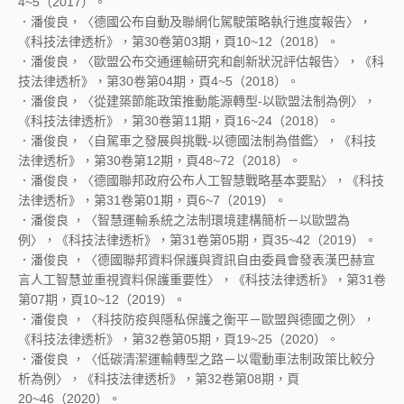
4~5（2017）。
．潘俊良，〈德國公布自動及聯網化駕駛策略執行進度報告〉，
《科技法律透析》，第30卷第03期，頁10~12（2018）。
．潘俊良，〈歐盟公布交通運輸研究和創新狀況評估報告〉，《科
技法律透析》，第30卷第04期，頁4~5（2018）。
．潘俊良，〈從建築節能政策推動能源轉型-以歐盟法制為例〉，
《科技法律透析》，第30卷第11期，頁16~24（2018）。
．潘俊良，〈自駕車之發展與挑戰-以德國法制為借鑑〉，《科技
法律透析》，第30卷第12期，頁48~72（2018）。
．潘俊良，〈德國聯邦政府公布人工智慧戰略基本要點〉，《科技
法律透析》，第31卷第01期，頁6~7（2019）。
．潘俊良 ，〈智慧運輸系統之法制環境建構簡析－以歐盟為
例〉，《科技法律透析》，第31卷第05期，頁35~42（2019）。
．潘俊良 ，〈德國聯邦資料保護與資訊自由委員會發表漢巴赫宣
言人工智慧並重視資料保護重要性〉，《科技法律透析》，第31卷
第07期，頁10~12（2019）。
．潘俊良 ，〈科技防疫與隱私保護之衡平－歐盟與德國之例〉，
《科技法律透析》，第32卷第05期，頁19~25（2020）。
．潘俊良 ，〈低碳清潔運輸轉型之路－以電動車法制政策比較分
析為例〉，《科技法律透析》，第32卷第08期，頁
20~46（2020）。