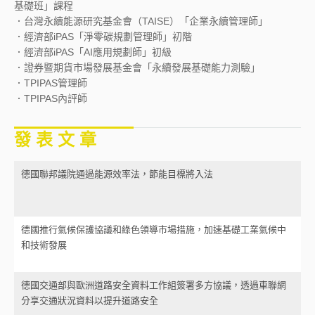
基礎班」課程
．台灣永續能源研究基金會（TAISE）「企業永續管理師」
．經濟部iPAS「淨零碳規劃管理師」初階
．經濟部iPAS「AI應用規劃師」初級
．證券暨期貨市場發展基金會「永續發展基礎能力測驗」
．TPIPAS管理師
．TPIPAS內評師
發 表 文 章
德國聯邦議院通過能源效率法，節能目標將入法
德國推行氣候保護協議和綠色領導市場措施，加速基礎工業氣候中
和技術發展
德國交通部與歐洲道路安全資料工作組簽署多方協議，透過車聯網
分享交通狀況資料以提升道路安全