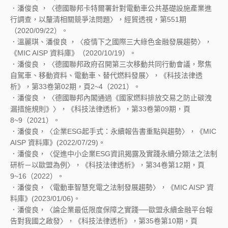
．潘俊良 ，〈德國聯邦卡特爾署針對電動車公共基礎設施產業進
行調查，以釐清相關競爭法問題〉，經貿透視，第551期
（2020/09/22）。
．溫麗琪、潘俊良 ，〈疫情下之國際三大綠色金融發展趨勢〉，
《MIC AISP 資料庫》（2020/10/19）。
．潘俊良 ，〈德國聯邦政府召開第三次移動共同行動會議，聚焦
自駕車、移動資料、電動車、替代燃料發展〉，《科技法律透
析》，第33卷第02期，頁2~4（2021）。
．潘俊良 ，〈德國聯邦內閣通過《國家燃料排放交易之防止碳洩
漏措施規則》〉，《科技法律透析》，第33卷第09期，頁
8~9（2021）。
．潘俊良，〈企業ESG起手式：永續報告書重點與趨勢〉，《MIC
AISP 資料庫》(2022/07/29)。
．潘俊良，〈促進中小企業ESG資訊揭露及實踐永續分類法之法制
研析－以歐盟為例〉，《科技法律透析》，第34卷第12期，頁
9~16（2022）。
．潘俊良，〈電動車智慧充電之法制發展趨勢〉，《MIC AISP 資
料庫》(2023/01/06)。
．潘俊良，〈論企業最低限度保障之實踐──歐盟永續金融平台報
告對我國之啟發〉，《科技法律透析》，第35卷第10期，頁