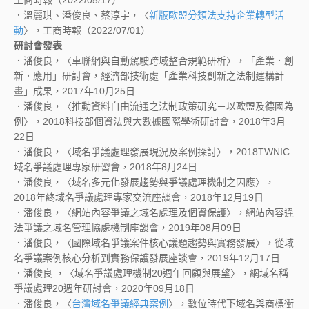
工商時報（2022/05/17）
．溫麗琪、潘俊良、蔡淳宇，〈
新版歐盟分類法支持企業轉型活
動
〉，工商時報（2022/07/01）
研討會發表
．潘俊良，〈車聯網與自動駕駛跨域整合規範研析〉，「產業．創
新．應用」研討會，經濟部技術處「產業科技創新之法制建構計
畫」成果，2017年10月25日
．潘俊良，〈推動資料自由流通之法制政策研究－以歐盟及德國為
例〉，2018科技部個資法與大數據國際學術研討會，2018年3月
22日
．潘俊良，〈域名爭議處理發展現況及案例探討〉，2018TWNIC
域名爭議處理專家研習會，2018年8月24日
．潘俊良，〈域名多元化發展趨勢與爭議處理機制之因應〉，
2018年終域名爭議處理專家交流座談會，2018年12月19日
．潘俊良，〈網站內容爭議之域名處理及個資保護〉，網站內容違
法爭議之域名管理協處機制座談會，2019年08月09日
．潘俊良，〈國際域名爭議案件核心議題趨勢與實務發展〉，從域
名爭議案例核心分析到實務保護發展座談會，2019年12月17日
．潘俊良 ，〈域名爭議處理機制20週年回顧與展望〉，網域名稱
爭議處理20週年研討會，2020年09月18日
．潘俊良，〈
台灣域名爭議經典案例
〉，數位時代下域名與商標衝