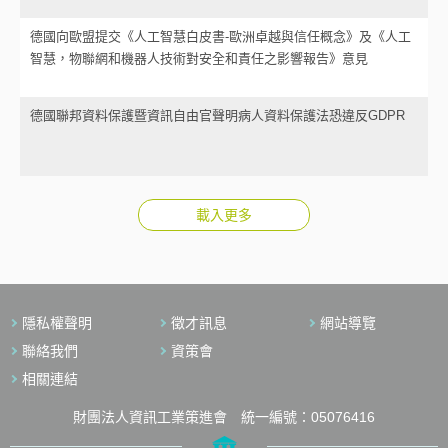
德國向歐盟提交《人工智慧白皮書-歐洲卓越與信任概念》及《人工
智慧，物聯網和機器人技術對安全和責任之影響報告》意見
德國聯邦資料保護暨資訊自由官聲明病人資料保護法恐違反GDPR
載入更多
隱私權聲明
徵才訊息
網站導覽
聯絡我們
資策會
相關連結
財團法人資訊工業策進會 統一編號：05076416