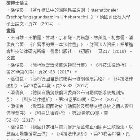
碩博士論文
．潘俊良，《著作權法中的國際耗盡原則（Internationaler
Erschöpfungsgrundsatz im Urheberrecht）》，德國哥廷根大學
碩士論文，頁70（2014）。
書籍
．王自雄、王柏霳、甘琳、余和謙、周晨蕙、林美鳳、柯亦儒、潘
俊良合著，《自駕車的第一本法律書」》，財團法人資訊工業策進
會科技法律研究所編，書泉出版社，（初版），頁217（2018）。
文章
．潘俊良，〈簡析歐盟清潔能源轉型計畫〉，《科技法律透析》，
第29卷第01期，頁26~33（2017）。
．潘俊良，〈簡析德國自動駕駛與車聯網發展策略〉，《科技法律
透析》，第29卷第04期，頁25~33（2017）。
．潘俊良，〈德國自動駕駛倫理委員公布自動駕駛系統規劃指
引〉，《科技法律透析》，第29卷第08期，頁2~4（2017）。
．潘俊良，〈歐盟和德國對於自動駕駛及智慧交通系統之個人資料
保護發展〉，《科技法律透析》，第29卷第09期，頁
52~69（2017）。
．潘俊良，〈德國訂定租戶電力促進法並修正相關再生能源法，以
鼓勵太陽能發電直供〉，《科技法律透析》，第30卷第02期，頁