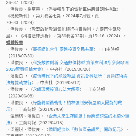
26~37（2023）。
．潘俊良、楊至善，〈淨零轉型下的電動車供應鏈韌性挑戰〉，
《機械新刊》，第九卷第七期，2024年7月號，頁
70~83（2024）。
．潘俊良，〈歐盟啟動歐洲氫能銀行拍賣機制，力促再生氫發
展〉，《科技法律透析》，第36卷第02期，頁15~16（2024）。
媒體投書
．潘俊良 ，〈
臺德綠能合作 促進投資全民共贏
〉，自由時報
（2018/07/30）
．潘俊良 ，〈
科技數位創新 交通數位轉型 資策會科法所參與歐洲
2019智慧運輸大會
〉，中央社（2019/06/20）
．潘俊良 ，〈
疫情時代下的能源轉型 資策會科法所：資通技術與
法規雙軌並行
〉，中央社（2019/05/12）
．潘俊良 ，〈
永續環境投資心法大解密
〉，工商時報
（2020/06/08）
．潘俊良 ，〈
綠能轉型衝衝衝！柏林強制安裝屋頂太陽能的啟
示
〉，工商時報（2021/07/09）
．溫麗琪、潘俊良，〈
企業未來生存關鍵！你應該認識的永續分類
法
〉，工商時報（2022/04/15）
．溫麗琪、潘俊良，〈
循環經濟以「數位產品護照」開啟紀元
〉，