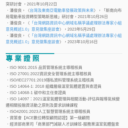
突研討會 ，2021年10月22日
．潘俊良，〈
台灣及東南亞電動車發展政策與未來
〉，「新南向布
局電動車投資轉型策略新思維」研討會，2021年10月26日
．潘俊良，〈
「台灣網路資訊中心網域名稱爭議處理辦法專家小組
意見概述1.0」意見徵集座談會
〉，2023年5月29日
．潘俊良，〈
「台灣網路資訊中心網域名稱爭議處理辦法專家小組
意見概述1.0」意見徵集座談會
〉，2023年10月16日
專 業 證 照
．ISO 9001:2015 品質管理系統主導稽核員
．ISO 27001:2022資訊安全管理系統主導稽核員
．ISO/IEC27701:2019隱私資料管理系統主稽核員
．ISO 14064-1: 2018 組織層級溫室氣體建置與查證員
．ISO 14068-1 碳中和主任查證員
．ISO 14097：2021溫室氣體管理與相關活動-評估與報導氣候變
遷相關投融資活動之原則及要求訓練課程
．ISO42001:2023人工智慧管理系統主導稽核員
．資策會【ACE數位轉型顧問認證】第一級顧問
．經濟部商業司「商業部門減碳人才訓練班-服務業溫室氣體盤查