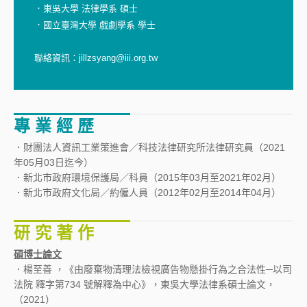
．東吳大學 法律學系 碩士
．國立臺灣大學 戲劇學系 學士
聯絡資訊：jillzsyang@iii.org.tw
專 業 經 歷
．財團法人資訊工業策進會／科技法律研究所法律研究員（2021
年05月03日迄今）
．新北市政府環境保護局／科員（2015年03月至2021年02月）
．新北市政府文化局／約僱人員（2012年02月至2014年04月）
研 究 著 作
碩博士論文
．楊至善 ，《由廢棄物清理法檢視廣告物懸掛行為之合法性─以司
法院 釋字第734 號解釋為中心》，東吳大學法律系碩士論文，
（2021）