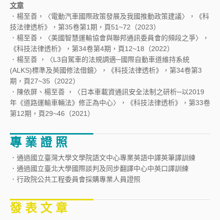
文章
．楊至善，〈電動汽車國際政策發展及我國推動政策建議〉，《科
技法律透析》，第35卷第1期，頁51~72（2023）
．楊至善，〈美國智慧運輸協會與聯邦通訊委員會的頻段之爭〉，
《科技法律透析》，第34卷第4期，頁12~18（2022）
．楊至善 ，〈L3自駕車的法規調適─國際自動車道維持系統
(ALKS)標準及英國修法借鏡〉，《科技法律透析》，第34卷第3
期，頁27~35（2022）
．陳依屏、楊至善 ，〈日本車載資通訊安全法制之研析─以2019
年《道路運輸車輛法》修正為中心〉，《科技法律透析》，第33卷
第12期，頁29~46（2021）
專 業 證 照
．通過國立臺灣大學文學院語文中心專業英語中譯英筆譯訓練
．通過國立臺北大學國際談判及同步翻譯中心中英口譯訓練
．行政院公共工程委員會採購專業人員證照
發 表 文 章