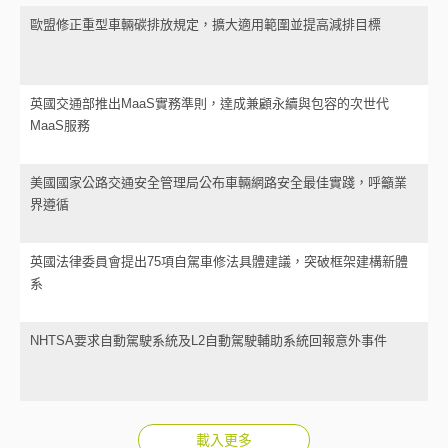
歐盟修正重型車輛碳排放規定，擴大適用範圍並提高減排目標
英國交通部推出MaaS實務準則，達成兼顧永續與包容的次世代
MaaS服務
美國國家公路交通安全管理局公布車輛網路安全最佳實踐，呼籲業
界遵循
英國法律委員會提出75項自駕車修法具體建議，突破框架建構新體
系
NHTSA要求自動駕駛系統及L2自動駕駛輔助系統回報意外事件
載入更多