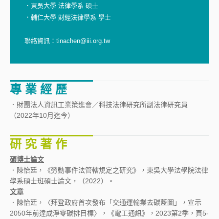
．東吳大學 法律學系 碩士
．輔仁大學 財經法律學系 學士
聯絡資訊：tinachen@iii.org.tw
專 業 經 歷
．財團法人資訊工業策進會／科技法律研究所副法律研究員
（2022年10月迄今）
研 究 著 作
碩博士論文
．陳怡廷，《勞動事件法管轄規定之研究》，東吳大學法學院法律
學系碩士班碩士論文，（2022）。
文章
．陳怡廷，〈拜登政府首次發布「交通運輸業去碳藍圖」，宣示
2050年前達成淨零碳排目標〉，《電工通訊》，2023第2季，頁5-