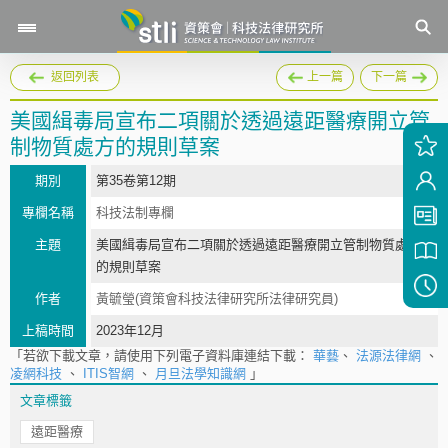
返回列表
上一篇
下一篇
美國緝毒局宣布二項關於透過遠距醫療開立管
制物質處方的規則草案
期別
第35卷第12期
專欄名稱
科技法制專欄
主題
美國緝毒局宣布二項關於透過遠距醫療開立管制物質處方
的規則草案
作者
黃毓瑩(資策會科技法律研究所法律研究員)
上稿時間
2023年12月
「若欲下載文章，請使用下列電子資料庫連結下載：
華藝
、
法源法律網
、
凌網科技
、
ITIS智網
、
月旦法學知識網
」
文章標籤
遠距醫療