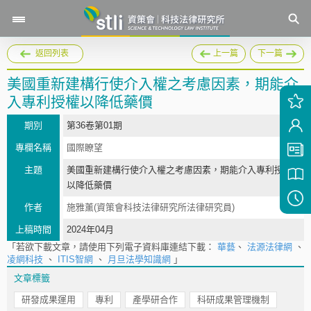
返回列表
上一篇
下一篇
美國重新建構行使介入權之考慮因素，期能介
入專利授權以降低藥價
期別
第36卷第01期
專欄名稱
國際瞭望
主題
美國重新建構行使介入權之考慮因素，期能介入專利授權
以降低藥價
作者
施雅薰(資策會科技法律研究所法律研究員)
上稿時間
2024年04月
「若欲下載文章，請使用下列電子資料庫連結下載：
華藝
、
法源法律網
、
凌網科技
、
ITIS智網
、
月旦法學知識網
」
文章標籤
研發成果運用
專利
產學研合作
科研成果管理機制