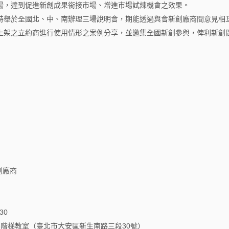
場，達到促進新創成果銜接市場、增進市場試煉機會之效果。
特舉於全國北、中、南辦理三場說明會，期能透過與會新創廠商間意見相
上架之立約商進行使用情形之案例分享，並邀集全國新創參與，俾利新創
創廠商
30
3階梯教室（臺北市大安區新生南路三段30號）