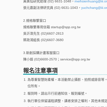
黃美仙研究助理 (02) 6631-1048，
meihsienhuang@iii.or
張元嘉副法律研究員 (02) 6631-1043，
yuchchang@iii.or
2.規格聯繫窗口
規格聯繫專用信箱 startup@spp.org.tw
吳沂澂先生 (02)6607-2813
蔡政鴻組長 (02)6607-3680
3.新創採購計畫客服窗口
陳小姐 (02)6600-2570；service@spp.org.tw
報名注意事項
1.
為尊重智慧財產權，本活動禁止攝影、拍照或錄音等
位所有。
2.
報到時，請出示行前通知信、報到編號。
3.
執行單位保留議程調整、講者安排之權利，其他未規