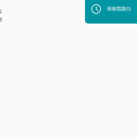
稍後閱讀
(0)
互
間