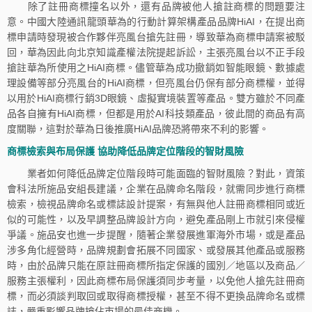
除了註冊商標撞名以外，還有品牌被他人搶註商標的問題要注
意。中國大陸通訊龍頭華為的行動計算架構產品品牌HiAI，在提出商
標申請時發現被合作夥伴亮風台搶先註冊，導致華為商標申請案被駁
回，華為因此向北京知識產權法院提起訴訟，主張亮風台以不正手段
搶註華為所使用之HiAI商標。儘管華為成功撤銷如智能眼鏡、數據處
理設備等部分亮風台的HiAI商標，但亮風台仍保有部分商標權，並得
以用於HiAI商標行銷3D眼鏡、虛擬實境裝置等產品。雙方雖於不同產
品各自擁有HiAI商標，但都是用於AI科技類產品，彼此間的商品有高
度關聯，這對於華為日後推廣HiAI品牌恐將帶來不利的影響。
商標檢索與布局保護 協助降低品牌定位階段的智財風險
業者如何降低品牌定位階段時可能面臨的智財風險？對此，資策
會科法所施品安組長建議，企業在品牌命名階段，就需同步進行商標
檢索，檢視品牌命名或標誌設計提案，有無與他人註冊商標相同或近
似的可能性，以及早調整品牌設計方向，避免產品剛上市就引來侵權
爭議。施品安也進一步提醒，隨著企業發展進軍海外市場，或是產品
涉多角化經營時，品牌規劃會拓展不同國家、或發展其他產品或服務
時，由於品牌只能在原註冊商標所指定保護的國別／地區以及商品／
服務主張權利，因此商標布局保護須同步考量，以免他人搶先註冊商
標，而必須談判取回或取得商標授權，甚至不得不更換品牌命名或標
誌，嚴重影響品牌搶佔市場的最佳商機。