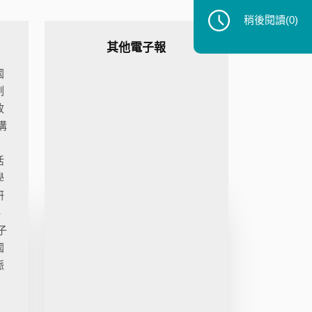
稍後閱讀
(0)
其他電子報
國
制
政
溝
活
學
研
、
子
國
脈