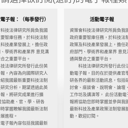
文電子報：（每季發行）
活動電子報
會科技法律研究所肩負我國
資策會科技法律研究所肩負我
重要智庫任務，於科技法制
政府重要智庫任務，於科技法
及科技產業發展上，擔任政
政策及科技產業發展上，擔任
、學術界和產業界 意見溝
府部門、學術界和產業界 意見
整合之重要平台。
通與整合之重要平台。
法律研究所發行此份英
科技法律研究所發行此份
子報，內容為向國際研究人
動電子報，目的在於提供產官
介紹我國最新重要科技法制
研各界的最新活動訊息，包括
之研究分析，期望透過此英
討會、座談會、說明會、論壇
子報，將研究成果進行擴
工作坊及講演等， 此份活動電
並協助產、官、學、研各
報將協助您即時掌握並參與我
即時掌握瞭解我國最新法制
最新科技及產業政策法制發展
發展進程。
動，歡迎訂閱。
子報內容包括我國最新