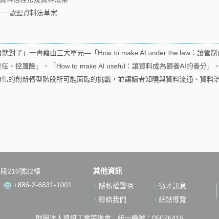
──歐盟資料法草案
了」一書藉由三大單元—「How to make AI under the law：讓
信賴、負責任、控風險」、「How to make AI useful：讓資料成為餵養AI的
I化的創新轉型階段所可能面臨的挑戰，並讓讀者知曉與資料流通、資料
其他資訊
段216號22樓
+886-2-6631-1001
隱私權聲明
徵才訊息
聯絡我們
網站導覽
財團法人資訊工業策進會 統一編號：05076416