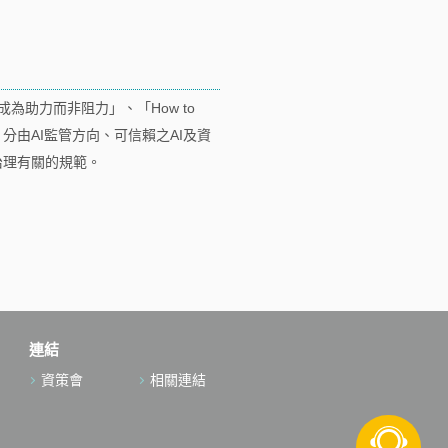
管制成為助力而非阻力」、「How to
養分」，分由AI監管方向、可信賴之AI及資
治理有關的規範。
連結
資策會
相關連結