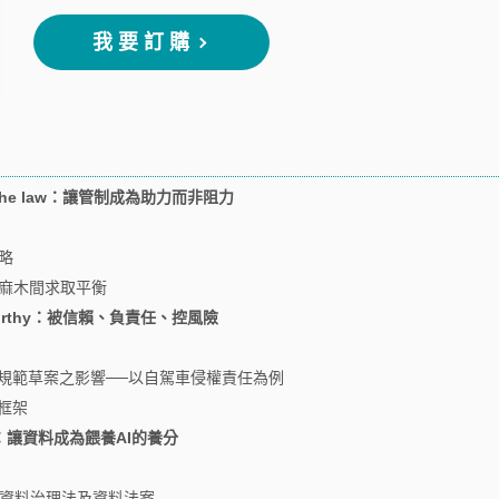
我要訂購
er the law：讓管制成為助力而非阻力
略
制麻木間求取平衡
ustworthy：被信賴、負責任、控風險
相關規範草案之影響──以自駕車侵權責任為例
理框架
eful：讓資料成為餵養AI的養分
盟資料治理法及資料法案