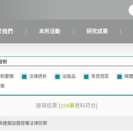
於我們
本所活動
研究成果
法制要聞
法律透析
出版品
常見問答
媒
檔案
搜尋結果 [
104
筆
資料符合]
與連鎖加盟授權法律防禦