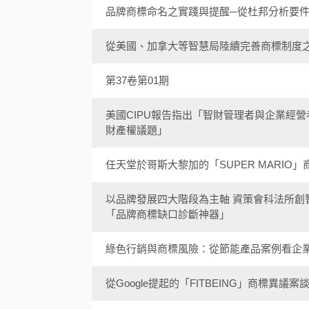
品牌商標命名之實踐與提醒─從杜邦分析要
從美國、加拿大等智慧局陸續完善商標制度
第37卷第01期
美國CIPU報告指出「智財管理者與企業經
財產權議題」
任天堂於哥斯大黎加的「SUPER MARIO
以品牌發展四大階段為主軸 資策會科法所
「品牌商標缺口診斷神器」
綠色行銷與商標風險：從節能產品案例看企
從Google提起的「FITBEING」商標異