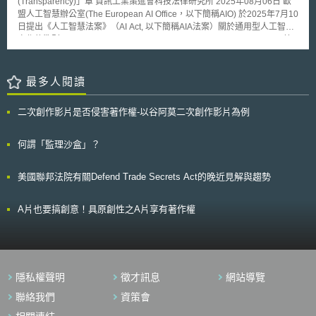
(Transparency)」章 資訊工業策進會科技法律研究所 2025年08月06日 歐
盟人工智慧辦公室(The European AI Office，以下簡稱AIO) 於2025年7月10
日提出《人工智慧法案》（AI Act, 以下簡稱AIA法案）關於通用型人工智慧
實作的準則[1] (Code of Practice for General-Purpose AI Models，以下簡
稱「GPAI實踐準則」)，並於其中「透明度 (Transparency)」章節[2]，針對
歐盟AIA法案第53條第1項(a)、(b)款要求GPAI模型的提供者必須準備並提供
給下游的系統整合者 (integrator) 或部署者 (deployer) 足夠的資訊的義務，
最多人閱讀
提出模型文件(Model Documentation)標準與格式，協助GPAI模型提供者制
定並更新。 壹、事件摘要 歐盟為確保GPAI模型提供者遵循其AI法案下的義
二次創作影片是否侵害著作權-以谷阿莫二次創作影片為例
務，並使AIO能夠評估選擇依賴本守則以展現其AI法案義務合規性的通用人
工智慧模型提供者之合規情況，提出GPAI實踐準則。當GPAI模型提供者有
意將其模型整合至其AI系統的提供者（以下稱「下游提供者」）及應向AIO
何謂「監理沙盒」？
提供相關資訊，其應依透明度章節要求措施(詳下述)提出符合內容、項目要
求的模型文件，並予公開揭露且確保已記錄資訊的品質、安全性及完整性
美國聯邦法院有關Defend Trade Secrets Act的晚近見解與趨勢
(integrity)。 由於GPAI模型提供者在AI價值鏈 (AI value chain) 中具有特殊
角色和責任，其所提供的模型可能構成一系列下游AI系統的基礎，這些系統
通常由需要充分了解模型及其能力的下游提供者提供，以便將此類模型整合
A片也要搞創意！具原創性之A片享有著作權
至其產品中並履行其AIA法案下的義務。而相關資訊的提供目的，同時也在
於讓AIO及國家主管機關履行其AI法案職責，特別是高風險AI的評估。 AIO
指出完整填寫與定期更新模型文件，是履行AIA法案第53條義務的關鍵步
驟。GPAI模型提供者應建立適當的內部程序，確保資訊的準確性、時效性
及安全性。模型文件所含資訊的相關變更，包括同一模型的更新版本，同時
隱私權聲明
徵才訊息
網站導覽
保留模型文件的先前版本，期間至模型投放市場後10年結束。 貳、重點說
明 一、制定並更新模型文件(措施1.1) 透明度 (Transparency)章節提供模型
聯絡我們
資策會
文件的標準表格，做為GPAI實踐準則透明度章節的核心工具，協助GPAI模