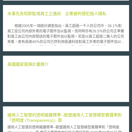
務省喊出了「更自由、更貼近、更快速、更便利」的政策口號。 首先
在自由化的部分，總務省於本月宣布了自明年2015年5月開始，日本將全面
解除「SIM卡解鎖限制」，未來電信用戶將可以自由地帶機或攜碼，移轉到
未事先告知即監視員工之通訊 企業被判侵犯個人隱私
通信費率更適合自己的電信業者，並同時展開「SIM卡解鎖指南」（SIMロ
ック解除に関するガイドライン）改正案之意見募集。未來，電信業者有義
根據2005年一項統計調查指出，員工超過一千人的公司中，36.1％對
務為提出需求的消費者進行解鎖，此外，若無任何理由予以回絕，將會受
員工從公司內部外寄的電子郵件加以監視，而同時亦有26.5％的公司正準備
「電氣通信事業法」下授權之業務改善命令之約束。然而，對於消費者而
對員工由公司內部發送的電子郵件加以監視。若是以員工超過二萬人的公司
言，若有尚未履行完畢之契約，亦應於繳交違約金後，才得以進行解鎖。
來看，更有高達40％的公司已然利用過濾科技對員工外寄的電子郵件加以監
第二，為了使消費者能夠安心、安全地使用智慧型手機，日本政府開始
視，而正準備利用相關科技對員工外寄的電子郵件加以監視的公司亦高達
積極推動虛擬行動網路（Mobile Virtual Network Operator, MVNO）之服
32％。 然而根據歐洲人權法院近日所做出的判決，不論公司是否訂有
務。所謂的MVNO係指通訊網路與服務分離之概念，業者本身無須擁有通訊
清楚的員工使用政策，一旦公司並未告知員工其在公司內的通訊或電子郵件
網路，但須申請經營執照，並可向其他傳統電信業者（Mobile Network
往來可能會受到公司的監視，則該公司將可能違反歐洲人權公約(European
美國國家寬頻計畫簡介
Operator, MNO）租用系統，經營自有品牌之行動通訊業務。因此日本政府
Convention on Human Rights)。 該案例乃是由於一位任職於英國南威
為了盡快推行MVNO之服務，已開始與相關業者做系統整備之促進協議。
爾斯之卡馬森學院(Carmarthenshire College)的員工—Lynette Copland發
第三，為了使電信網路之傳輸更快速，除了持續推行3.5G網路外，自
現自己的網路使用情形及電話均遭到工作單位之監視，憤而向歐洲法院提出
2016年將開始進行4G之商業化。最後在便利化之方面，鑒於未來之電信產
告訴。由於卡馬森學院並未提醒員工在工作場合之電子郵件、電話或其他通
業將會涵蓋更多樣化的服務，如自動更新導航地圖、提供居家安全服務等，
訊可能遭到監視，因此Lynette Copland之律師主張當事人在工作場合之電
因此日本政府認為，應透過法規制度之改善，給予電信業者於提供服務時，
話、電子郵件、網路使用等其他通訊都應具有合理的隱私權期待，而受到歐
更友善之環境。除了已在近期開始促進，MVNO業者利用MNO業者之資訊
洲人權公約第8條的保障。歐洲法院判決Lynette Copland可獲得約5910美
管理資料庫協議外。並預計在下期國會提出之「電氣通信事業法」草案進行
元之損害賠償以及1,1820美元之訴訟費用。
以下變更：(1)鬆綁對電信業者之規定，例如從促使業者跨界合作之角度，
鬆綁不公平競爭之處理；(2)進一步推動電信業者（包括MNO跟MVNO等）
通用人工智慧的透明揭露標準--歐盟通用人工智慧模型實踐準則
費率之調降。 總務省預測，在整體政策同時推動之下，2016年相較
「透明度 (Transparency)」章
2013年底，將增加約兩倍之MVNO契約（從670萬份倍增到1500萬份）；
通用人工智慧的透明揭露標準--歐盟通用人工智慧模型實踐準則「透明度
而2016年，相關電信產業之規模將比現行之34.3兆日圓增至45兆日圓。