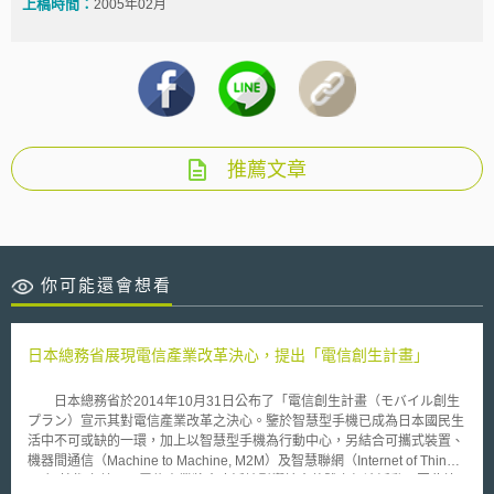
上稿時間：
2005年02月
推薦文章
你可能還會想看
日本總務省展現電信產業改革決心，提出「電信創生計畫」
日本總務省於2014年10月31日公布了「電信創生計畫（モバイル創生
プラン）宣示其對電信產業改革之決心。鑒於智慧型手機已成為日本國民生
活中不可或缺的一環，加上以智慧型手機為行動中心，另結合可攜式裝置、
機器間通信（Machine to Machine, M2M）及智慧聯網（Internet of Things,
IoT）技術之普及，電信產業將會廣泛地影響社會整體之經濟活動，因此總