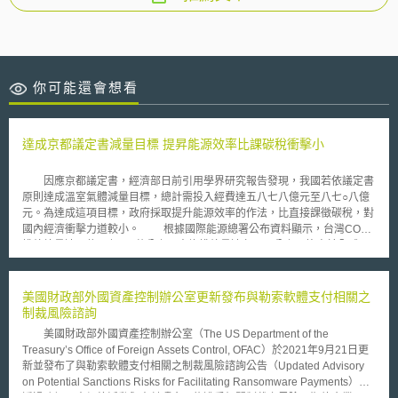
你可能還會想看
達成京都議定書減量目標 提昇能源效率比課碳稅衝擊小
因應京都議定書，經濟部日前引用學界研究報告發現，我國若依議定書
原則達成溫室氣體減量目標，總計需投入經費達五八七八億元至八七○八億
元。為達成這項目標，政府採取提升能源效率的作法，比直接課徵碳稅，對
國內經濟衝擊力道較小。 根據國際能源總署公布資料顯示，台灣CO2
排放總量達二億一七三○萬公噸，人均排放量達九．八公噸，皆高於全球平
均值，每單位CO2排放所創造的GDP為一．八九（美元／公斤CO2）也較
OECD等先進國家平均值低。 經濟部內部歸納CO2減量效果不佳的原
因，除政策上採非強制處理態度外，過去十年間，石化、鋼鐵等高耗能產業
美國財政部外國資產控制辦公室更新發布與勒索軟體支付相關之
結構調整緩慢，加上半導體及液晶面板等大量使用全氟化物、六氟化硫的產
制裁風險諮詢
業訊速成長，使得工業製程中排放的CO2等溫室氣體大幅成長更是主要原
美國財政部外國資產控制辦公室（The US Department of the
因。 依京都議定書條約精神及國際環保現況，我國與南韓同屬網要公
Treasury’s Office of Foreign Assets Control, OFAC）於2021年9月21日更
約非附件一成員中的「新興工業國」，成為公約下一階段管制對象。致使抑
新並發布了與勒索軟體支付相關之制裁風險諮詢公告（Updated Advisory
制國內激增溫室氣體排放量已成為我國政府迫切須處理的課題。 在經
on Potential Sanctions Risks for Facilitating Ransomware Payments）。
濟部這份內部研究報告中，也引用臺灣大學農業經濟系教授徐世勳等學者的