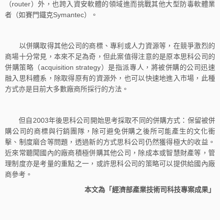
（router）外，也跨入資安軟體的領域進而挑戰其他大型防毒軟體業
者（如賽門鐵克Symantec）。
以併購取得其他公司的商標、專利或人力資源等，在競爭激烈的
商場十分常見，本來不足為奇，但此案值得注意的是原本思科公司的
併購策略（acquisition strategy）是指派專人，將被併購的公司迅速
融入思科體系，除取得原有的資源外，也可以快速地進入市場，此種
方式亦是目前大多數廠商所採行的方法。
但自2003年後思科公司開始思考採取不同的併購方式：保留被併
購公司的商標與行銷團隊，除可避免併購之後所可能產生的文化衝
擊、制度磨合等問題，透過新的方式思科公司仍然獲得極大的收益。
近來常聽聞國內的廠商積極併購其他公司，除成本或智慧財產等，管
理制度亦是考量的重點之一，或許思科公司的策略可以提供給國內廠
商參考。
本文為「經濟部產業技術司科技專案成果」