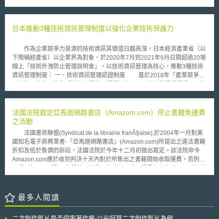
透過強調惡意網絡活動與支付贖金可能遭受相關制裁之風險，期待企業可以
研究推估，如果台灣要達到京都議定書的要求，將CO2排放量控制在一九九
採取相關之主動措施以減輕風險，此類相關之主動措施即緩減風險之因素
○年水準，則減量成本將達新台幣五八七八億元至八七○八億元。 而學
（mitigating factors）。 該諮詢認為對惡意勒索軟體支付贖金等同於變
界的這項研究也針對開徵碳稅稅率不同對台灣經濟影響進行評估，推估當對
相鼓勵此種惡意行為，故若企業對勒索軟體支付，或代替受害企業支付贖
日本推動3種技術資訊管理制度以強化企業技術保護力
每公噸CO2排放課徵六○○元碳稅時，對經濟成長衝擊為負○．六％，調高至
金，未來則有受到制裁之潛在風險，OFAC將依據無過失責任（strict
七五○元時，所造成的衝擊則更達負○．七一％。
liability），發動民事處罰（Civil Penalty制度），例如處以民事罰款（Civil
作為企業競爭力泉源的技術資訊其價值日趨高漲，日本經濟產業省（以
Money Penalty）。 OFAC鼓勵企業與金融機構包括涉及金錢存放與贖
下簡稱經產省）以企業界為對象，於2020年7月到2021年9月召開超過20場
金支付之機構，應實施合規之風險管理計畫以減少被制裁之風險，例如維護
線上「技術外洩防止管理說明會」，以技術資訊管理為核心，推動3種技術
資料的離線備份、制定勒索事件因應計畫、進行網路安全培訓、定期更新防
資訊管理制度： 一、技術資訊管理認證制度 基於2018年「產業競爭力
毒軟體，以及啟用身分驗證協議等；並且積極鼓勵受勒索病毒攻擊之受害者
強化法」修法，推動「技術資訊管理認證制度」，促進企業通過認證，強化
應積極聯繫相關政府機構，例如美國國土安全部網路安全暨基礎安全局、聯
企業取得合作夥伴信賴之能力。 二、營業秘密管理制度 基於日本「不
邦調查局當地辦公室。
正競爭防止法」，推動「營業秘密管理制度」，防止企業外洩自己的機密資
訊，強化企業自我保護之能力。 三、安全保障貿易管理制度 基於企業
法國法院裁定亞馬遜網路書店（Amazom.com）停止書籍免運費
對於「外國交易行為與外國貿易法」或相關法令知識不足，推動「安全保障
之活動
貿易管理制度」，避免企業輸出高階技術、高性能產品被作為軍事利用而違
法國書商聯盟(Syndicat de la librairie franÃ§aise),於2004年一月對美
法，進而面臨被處刑罰、行政罰之風險，強化企業承擔責任之能力。
國知名電子商務業者-「亞馬遜網路書店」(Amazon.com)所提出之違法書籍
全球新興科技發展以及嚴峻疫情驅使之下，我國許多企業投入數位轉型、採
折扣及低於售價的訴訟，法國法院於今年十二月初做出裁定。該法院命令
取遠距辦公，與客戶間傳遞或保管重要技術資訊時，將增加一定程度的資訊
Amazon.com應於收到判決十天內對於所售出之書籍開始收取運費，否則必
外洩風險，日本3種技術資訊管理制度可供我國企業建構技術資訊管理機
須受到每天一千歐元的罰款至該公司停止該不收取運費之行為止。同時該判
制、強化企業技術保護力之參考。
決亦命令，Amazon.com應支付給原告書商聯盟十萬歐元的損害賠償金。
法國政府對於零售價格之法律規定十分嚴格，尤其對於書籍的零售。在
法國，商家利用「價格犧牲」(Loss-Leaders)的促銷方式或其他低於產品價
最多人閱讀
格的方式吸引顧客係為違法之行為；因此該國法律規定，關於書籍的零售商
依法必須不得以低於出版商建議售價百分之五的價格出售書籍。
二次創作影片是否侵害著作權-以谷阿莫二次創作影片為例