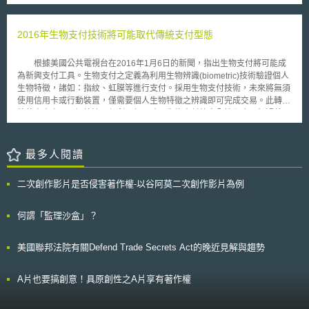
應盡早開始收集相關證據，以滿足法院對於營業秘密之獨立經濟價值的認定
時，將資料傳輸巔峰時段及區域間使用差異列入考量，同時優先關注網路韌
標準。 本文同步刊登於TIPS網站（https://www.tips.org.tw）。
性，確保混合許可模式之可行性。 2. 頻譜管理永續性：使用高效能之無線
基礎設施及技術，將有助英國達成淨零排放目標。以現有設施中使用之銅線
2016年生物支付技術將可能取代傳統支付型態
技術為例，其運作過程耗能較高，若可改用光纖等更高效能設備，將有助降
低能源消耗，故OSAB建議Ofcom制定獎勵措施，促進低效能設備汰換。 3.
根據美國公共電視台在2016年1月6日的新聞，指出生物支付將可能成
6G標準制定：OSAB認為國際電信聯盟（International Telecommunication
為新興支付工具。生物支付之定義為利用生物辨識(biometric)技術驗證個人
Union, ITU）6G發展願景與「第三代合作夥伴計畫」（3rd Generation
生物特徵，諸如：指紋、虹膜等進行支付。採用生物支付技術，未來將無須
Partnership Project, 3GPP）規劃之路線圖具一致性，故鼓勵Ofcom積極參
使用信用卡或行動裝置，僅需要個人生物特徵之辨識即可完成交易。此轉變
與3GPP相關標準制定工作。 4. 共享近用執照（Shared Access Licences,
將使未來交易更加快速、便利，但同時，生物支付的安全性卻也不無疑義。
SAL）框架發展：OSAB肯定SAL對創新監管之貢獻，並表示「擴增實境」
即便生物辨識屬於高層級的資訊安全保護機制，但水能載舟，亦能覆
（Augmented Reality, AR）和「虛擬實境」（Virtual reality, VR）等新技
舟。生物辨識利用生物不可變之特性進行身分識別，涉及高度個人隱私，為
術之應用將增加SAL使用需求，建議Ofcom可推動SAL自動申請流程，提高
妥善保護個人資訊安全，需訂立生物辨識相關規範加以管制，否則將衍生許
最多人閱讀
工作效率。 綜上所述，OSAB建議Ofcom探索創新頻譜共享機制、加強國際
多法律問題。 例如：在2015年6月，美國線上出版商Shutterfly公司被
影響力、提升國內使用者滿意度，以促進6G發展與產業創新。
控訴違法蒐集個人資料。原告稱其並非Shutterfly公司之註冊使用者，也從
二次創作影片是否侵害著作權-以谷阿莫二次創作影片為例
未同意其生物辨識資訊被該公司蒐集，但其面紋(Face print)卻被上傳至該公
司網站，並標註姓名，儲存在自動針對相片標記臉部辨識系統之資料庫。
依據BIPA針對生物辨識定義及蒐集規範： 1.第10條： 生物辨識之態樣，包
何謂「監理沙盒」？
含視網膜、虹膜掃描、指紋或是手部、臉部外觀之掃描，但不包括簽名、照
片、用於科學檢測之人體樣本、頭髮顏色等。 2.第15條(a)： 規定公司蒐集
美國聯邦法院有關Defend Trade Secrets Act的晚近見解與趨勢
個人生物特徵資訊應有相關規範供公眾查閱，並應提供生物辨識資訊之保管
及銷毀日期及相關資訊。 3.第15條(b)(1)： 蒐集生物辨識資訊應告知當事
人。 Shutterfly公司提出要求法院不受理之抗辯，主張BIPA規定之臉部
A片也要搞創意！具原創性之A片享有著作權
外觀，其文意解釋應為物理上個人親自接受掃描所得之資訊，並非原告所主
張以照片辨識之臉部外觀，但法院認為Shutterfly之主張並不合理，因此同