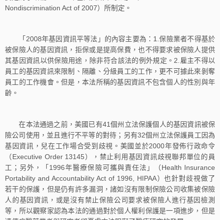
Nondiscrimination Act of 2007）所制定。
「2008年基因資訊平等法」的內容主要為：1.保險業者不得基於
被保險人的基因資訊，拒保或是提高保費，也不得要求被保險人提供
其基因資訊以供保險用途，除非符合該法的例外規定。2.雇主不得以
員工的基因資訊來限制、隔離、分級員工的工作，更不可據此來剝奪
員工的工作機會。但是，本法所稱的基因資訊不包含個人的性別與年
齡。
在本法通過之前，美國已有41個州立法保護個人的基因資訊被保
險公司使用，並且進行不平等的對待；另有32個州立法保護員工因為
基因資訊，兒在工作場合受到歧視。美國並於2000年發佈行政命令
（Executive Order 13145），禁止利用基因資訊歧視聯邦單位的員
工；另外，「1996年醫療保險可攜與責任法」（Health Insurance
Portability and Accountability Act of 1996, HIPAA）也針對歧視做了
若干的保護，但是仍有許多漏洞，諸如沒有限制保險公司收集被保險
人的基因資訊，或是沒有禁止保險公司要求被保險人進行基因檢測
等，所以觀察家認為本法的通過對於個人權利保護是一項進步，但是