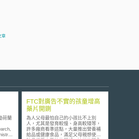
文章
FTC對廣告不實的孩童增高
藥片開鍘
勵荷蘭
為人父母最怕自己的小孩比不上別
人，尤其是發育較慢、身高較矮等，
earch,
許多廠商看準這點，大量推出營養補
stry
給品或健康食品，滿足父母親想使小