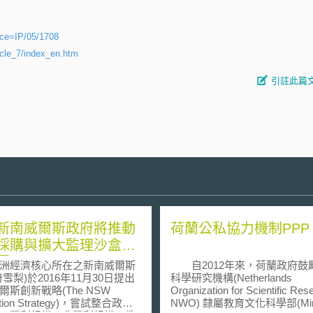
ence=IP/05/1708
ticle_7/index_en.htm
引註此篇
新南威爾斯政府將推動
荷蘭公私協力機制PPP
採購與擴大監理沙盒適
圍
經濟核心所在之新南威爾斯
自2012年來，荷蘭政府鼓
雪梨)於2016年11月30日提出
科學研究機構(Netherlands
爾斯創新戰略(The NSW
Organization for Scientific Res
ation Strategy)，嘗試整合政府
NWO) 隸屬教育文化科學部(Mini