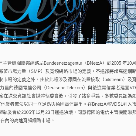
路局Bundesnetzagentur（BNetzA）於2005 年10月
顯著市場力量（SMP）及寬頻網路市場的定義，不過卻將超高速網
s）排除在寬頻接取市場的定義之外，由於此將涉及德國在流量接取（bitstream）及
國電信公司（Deutsche Telekom）與後進電信業者建置VD
案在送交資訊社會媒體執委會後，引發了諸多爭論。多數委員認為
他業者無法以同一立足點與德國電信競爭。在BnetzA將VDSL列入
執委會於2005年12月23日通過決議，同意德國的電信主管機關聯
含VDSL在內的高速寬頻網路市場。