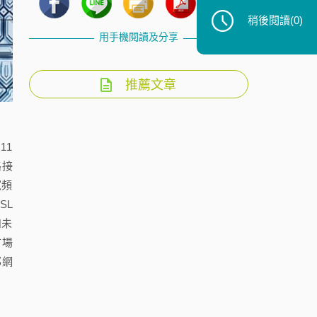
稍後閱讀
(0)
用手機閱讀及分享
推薦文章
11
路接
寬頻
SL
如未
市場
邦網