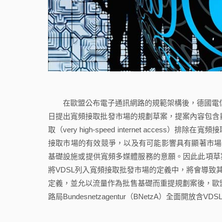
在歐盟公布電子通訊網路的規範架構後，德國電信主管機關聯邦網
日提出寬頻接取批發市場的規劃草案，提案內容包含
取（very high-speed internet acces
接取市場的有效競爭，以及有可能影響具有顯著市場力量的德
基礎設施或提供寬頻多媒體服務的意願。因此此項草
將VDSL列入寬頻接取批發市場的定義中，將會導致其
定義，並允以流量作為批售基礎而重提規劃案後，歐盟
路局Bundesnetzagentur（BNetzA）全面開放