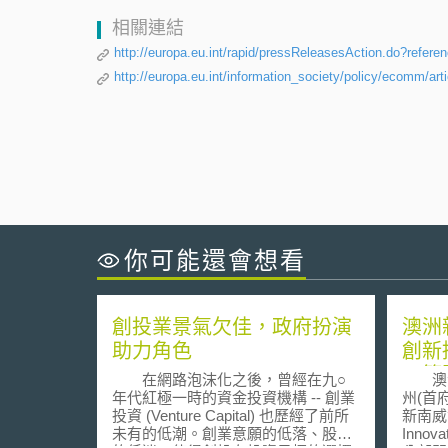
相關連結
http://europa.eu.int/rapid/pressReleasesAction.do?refer
http://europa.eu.int/information_society/policy/ecomm/ar
你可能還會想看
創投業景氣欠佳，政府扮演
澳洲
助力角色
創新
用範
在網路泡沫化之後，曾經在九○
澳洲
年代紅極一時的資金投資機構 -- 創業
州(首府
投資 (Venture Capital) 也歷經了前所
新南威
未有的低潮。創業意願的低落、股市
Innov