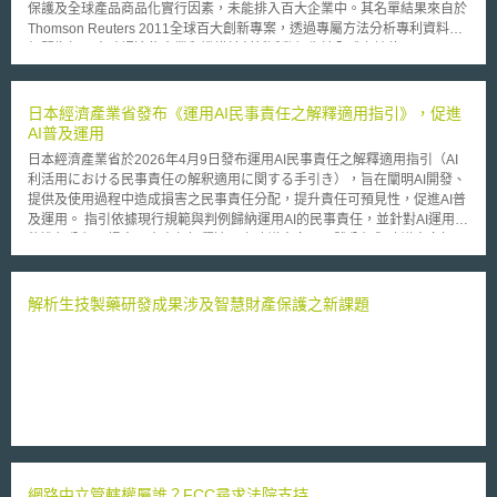
保護及全球產品商品化實行因素，未能排入百大企業中。其名單結果來自於
Thomson Reuters 2011全球百大創新專案，透過專屬方法分析專利資料及
相關指標，來確認這些企業和機構於創新活動領先於全球之地位。
Thomson Reuters智慧財產解決方案事業部總裁David Brown表示：「創新
使企業和國家成長繁榮，主要是為了追求克服經濟的衰退並達到競爭優
勢」。 2011全球百大最具創新企業的市場資料，與2009年比較顯示，
日本經濟產業省發布《運用AI民事責任之解釋適用指引》，促進
2010年百大企業增加了超過400,000工作機會，較前年提高3%，增加的比
AI普及運用
率高於同一期間的標準普爾(S&P)500企業的幅度。Brown表示：「全球百
日本經濟產業省於2026年4月9日發布運用AI民事責任之解釋適用指引（AI
大創新組織創造的工作機會代表了創新為經濟成長具意義影響的指標」。除
利活用における民事責任の解釈適用に関する手引き），旨在闡明AI開發、
此之外，2011百大創新組織的市場價值加權平均收益較前一年度增加
提供及使用過程中造成損害之民事責任分配，提升責任可預見性，促進AI普
12.9%，而標準普爾500企業市場價值加權平均收益僅增加7.2%。 排
及運用。 指引依據現行規範與判例歸納運用AI的民事責任，並針對AI運用型
名企業依地域分佈，其中40%來自為美國，31%為亞洲，29%為歐洲，亞
態進行分類，提出民事責任解釋適用之建議方向。具體分類與建議方向如
洲主要為日本和南韓，前者占27%，後者占4%。歐洲主要區分為法國
下： 1.輔助與支援型AI：指AI僅作為判斷之輔助或支援，最終仍須由人類介
(11%)，德國(4%)，荷蘭(4%)，列支敦斯登侯國(1%)，瑞典(6%)及瑞士
入判斷或行動的AI類型。AI使用者是否使用AI，並不影響AI使用者應負之注
(3%)。法國為歐洲創新領導國。儘管大陸於專利申請數量佔領優先，但缺乏
意義務，AI使用者仍須在具體情況下做出適當判斷與行動。在由AI使用者自
解析生技製藥研發成果涉及智慧財產保護之新課題
全球影響力及專利獲證比率之重要因素，故未進入前百大名單。
行負責判斷AI輸出內容是否適當的前提下，AI開發者與AI提供者仍須說明AI
Thomson Reuters排名的方法，主要是以四大衡量基準：專利獲證比率
性能限制與重大風險，並對AI使用者難以預見的風險，採取相應設計措施。
(patent approval success rate)，專利組合對於全球的影響(global reach of
2.依賴與代替型AI：指設計本身就預期用AI取代人類判斷或行動，並且在使
patent portfolio)，對文獻引用的專利影響(patent influence in literature
用時以AI輸出結果作為主要依據的AI類型。使用依賴與代替型AI時，AI使用
citation)及專利總數量(overall patent volume)，選出前百大名單，如：
者的注意義務已從做出適當判斷與行動，轉變為確保AI系統能被妥善管理與
Apple,Microsoft,Intel,LG和Motorola，全文內容可參考
運作。AI開發者與AI提供者則須維持AI的精準度與安全性，對AI於合理可行
http://www.top100innovators.com/。
的範圍內採取相對應的安全與風險控制設計，並向AI使用者進行相關說明。
網路中立管轄權屬誰？FCC尋求法院支持