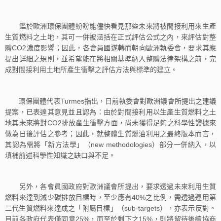
鑑於歐洲環保團體紛盼能儘快看見那些未來將被間接利用來生產
生質燃料之土地，其可一併被涵括在正式評估公式之內，來評估對整
體CO2濃度影響；因此，各會員國遂轉而朝向歐洲執委會，要求其應
提出詳細之規則，並希望能在將相關基準納入整體法律架構之前，完
成對間接利用土地所產生衝擊之評估方法與標準的建立。
環保團體代表Turmes指出，日前執委會對歐洲議會所提出之建議
提案，已表達其意見並且認為：由於對間接利用以生產生質燃料之土
地其未來將對CO2排放產生衝擊方面，尚未獲得足夠之科學性證據來
做為日後評估之參考；因此，就整體生質燃油利用之最終版本而言，
其認為需將「新方法學」（new methodologies）部分一併納入，以
填補前述科學性知識之缺口與不足。
另外，各會員國政府對歐洲議會所提出，要求透過未來利用生質
燃料來達到減少碳排放目標時，至少應有40%之比例，需透過運用第
二代生質燃料來達成之「附屬目標」（sub-targets），亦表示反對。
目前各政府代表僅同意25%，而至於剩下之15%，則將留待後續協商