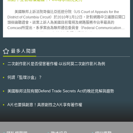
美國聯邦上訴法院哥倫比亞巡迴分院（US Court of Appeals for the
District of Columbia Circuit）於2010年1月12日，針對網路中立議題召開口
頭辯論聽證會。該案上訴人為美國目前電視及網路服務市佔率最高的
Comcast所提出，系爭案由為聯邦通信委員會（Federal Communication
Commission, FCC）於2008年禁止網路服務提供者（Internet Services
Provider, ISP）限制其用戶使用BitTorrent。 BitTorrent為一種常見的點
對點傳輸程式，多用以線上檔案分享。該公司認為，FCC並沒有足夠的權力
要求其不分用戶等級，全部提供毫無限制的服務；而FCC卻從保護消費者及
最多人閱讀
網路應開放自由進入的角度辯述，從而使FCC是否有權力規範網路中立
（Internet Neutrality）之議題邁入更激烈的討論。 所謂「網路中
二次創作影片是否侵害著作權-以谷阿莫二次創作影片為例
立」，意指網路服務提供者不得因傳送或下載資訊種類差異而提供不平等的
流量服務。早在2005年，FCC即有一套管制網路服務提供者侵害網路中立
的審查標準，但該標準並非為一體適用的法律位階，而FCC是否得依職權制
何謂「監理沙盒」？
定網路中立的規範，一直以來亦有所爭議，是故此次其與Comcast對簿公
堂，FCC最終目的即是在尋求法院之見解，希冀獲得聯邦法院的支持而使其
美國聯邦法院有關Defend Trade Secrets Act的晚近見解與趨勢
立法行動名正言順。 對此，聯邦最高法院原則上認同FCC以往對於
「資訊服務」的見解，亦即，由於傳統電信服務往往與重大基礎建設相關，
尤其是網路開放接取的相關規定，FCC應提高其管制密度；而屬低度管制的
A片也要搞創意！具原創性之A片享有著作權
資訊服務（Lightly Regulated Information Service）則不應與電信服務有相
同的對待；是故Comcast據認在網路中立尚未有明確權責規劃前，FCC實無
權插手管控Comcast所提供之資訊服務。此外，該公司亦提出，類似
BitTorrent的點對點傳輸應用程式往往用於大量檔案的交換，無限制地提供
所有用戶使用，不但造成整體網路服務效能下降，由於傳輸的內容往往為影