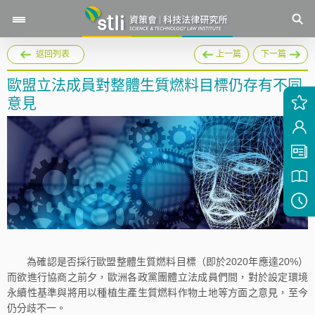
返回列表
上一篇
下一篇
歐盟立法成員對整體生質燃料目標仍存有不同
意見
為確認是否採行歐盟整體生質燃料目標（即於2020年應達20%）
而欲進行協商之前夕，歐洲各政黨團體立法成員們間，對於設定環境
永續性基準與將用以種植生產生質燃料作物土地等方面之意見，至今
仍分歧不一。