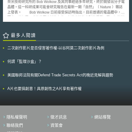
境。
奈米技術研究所的 Bob Wolkow 及其同事經過多年研究，終於開發出分子電
晶體。這一科研成果可能會研究報告在最新一期「自然」（ Nature ）雜誌
上發表。 Bob Wolkow 日前接受採訪時指出，目前普通的電晶體中，需
要上百萬個電子才能使電流轉換方向，但此次技術突破使得單一電子便能轉
換該電流方向，以致可以大幅節約電能。過去曾有研究人員聲稱發現分子的
導電性，但均沒有科學證據支持。他和他的同事此次使用掃描穿隧顯微鏡，
確認可將直徑約為十億分之一米的分子轉換為電晶體。 此項進展可能
最多人閱讀
是電子工業自五○年代電晶體革命以來的最大突破。多倫多大學的奈米技術
專家魯達 Harry Ruda 指出，權威的「自然」雜誌稿件審核過程十分嚴格，
二次創作影片是否侵害著作權-以谷阿莫二次創作影片為例
Bob Wolkow 的研究成果能夠發表意義重大，必然會引起國人對奈米研究的
廣泛注意，對相關領域科學家爭取研究資金很有幫助。 此外 Bob
Wolkow 表示，他和他的同事已經著手設計有示範意義的單分子晶體電器，
何謂「監理沙盒」？
預計在 5 至 10 年內可出成果。他指出，這一示範電器不但可為開拓奈米電
腦技術做出貢獻，還有可能為減低電腦晶片的生產成本鋪平道路。
美國聯邦法院有關Defend Trade Secrets Act的晚近見解與趨勢
A片也要搞創意！具原創性之A片享有著作權
隱私權聲明
徵才訊息
網站導覽
聯絡我們
資策會