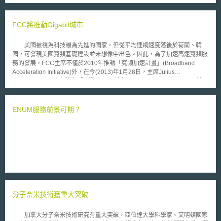
如：AI模仿商品形態是否亦受到日本《不正競爭防止法》之拘束；AI與專利
之間的關係，依據日本《專利法》，專利權目前僅授予個人參與創造過程的
發明，隨著AI技術的發展，預計會出現難以做出決策的情況，將討論諸如取
FCC將推動Gigabit城市
得專利所須的人類參與程度等問題；以及擁有大量資料的權利持有者向AI開
發者提供有償資料的優缺點。與會專家表示，希冀看到從鼓勵利用AI進行新
美國被視為科技最為先進的國家，但從平均連網速度落後於荷蘭、韓
創作和發明之角度出發。日本文化廳和其他相關組織亦同步討論AI生成的作
國，可發現美國寬頻基礎建設並未想像中出色。因此，為了加速高速寬頻服
品，若與現有之受著作權保護的作品相似時是否會侵害著作權之議題。 日
務的發展，FCC主席不僅於2010年推動「寬頻加速計畫」(Broadband
本內閣府早先於今年5月公布「AI相關論點之初步整理」（AIに関する暫定
Acceleration Initiative)外，在今(2013)年1月28日，主席Julius
的な論点整理），我國行政院於今年8月31日正式揭示國科會擬定之「行政
Genachowsk更宣布推動「挑戰Gigabit城市」(Gigabit City Challenge)計
院及所屬機關（構）使用生成式AI參考指引」草案，我國經濟部智慧局亦規
畫，使民眾能享有更好的網路品質。 「挑戰Gigabit城市」規畫於2015
劃研擬就AI生成物是否享有著作權或專利權、訓練資料合理使用範圍、企業
年全國50個州均至少有1個具備Gigabit服務的社區，且使既有高速固網頻寬
強化營業秘密保護等3大面向建立AI指引，國內外AI相關指引議題均值得持
提升100倍。此外，FCC希望藉由「關鍵多數」(Critical Mass)，使業者具
ENUM服務前景可期？
續追蹤瞭解。另，企業無論是擔憂AI技術成果外洩、不慎侵害他人智財權或
有獲利之基礎，促進新興應用與服務發展，以帶動美國經濟成長與強化國際
智財成果被生成式AI侵害之虞等，因應數位化趨勢與數位證據保全而應強化
競爭力。 目前，FCC並未就此計畫編列基礎網路建設預算，但將設置
相關管理措施，資策會科法所發布之《營業秘密保護管理規範》、《重要數
兩個單位，促進「挑戰Gigabit城市」之目標達成： 1.線上資訊網
位資料治理暨管理制度規範(EDGS)》協助企業檢視自身管理措施之符合性
(Online Clearinghouse)：蒐集與宣傳如何可降低成本與增加網路速度之資
並促進有效的落實管理。 本文同步刊登於TIPS網
訊，以促進寬頻網路規劃(含Gigabit社區)。 2.發展中心(workshops)：
（https://www.tips.org.tw）
發展中心將成立於Gigabit 社區，並邀請寬頻提供商與州、市之領袖共同評
估Gigabit 社區的成立門檻、增加投資與降低成本，以提供FCC相關資訊。
現階段，美國共有14個州、共40個社區有Gigabit連接服務，包含
Google去(2012)年底於坎薩斯城(Kansas City)建設、以及西雅圖在翡翠城
分子奈米技術獲重大突破
(Emerald City)設置試點區，可見Gigabit寬頻將逐漸成為美國趨勢。FCC預
計Gigabit服務推動後，將可解決新興產業，例如遠距醫療、遠距教學、高
畫質影音與線上服務，受限於連網速度外，亦可紓緩美國失業率與財政困
加拿大分子奈米技術研究有重大突破，亞伯達大學科學家、艾明頓國家