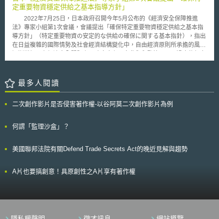
定重要物資穩定供給之基本指導方針」
2022年7月25日，日本政府召開今年5月公布的《經濟安全保障推進
法》專家小組第1次會議，會議提出「確保特定重要物資穩定供給之基本指
導方針」（特定重要物資の安定的な供給の確保に関する基本指針），指出
在日益複雜的國際情勢及社會經濟結構變化中，自由經濟原則所承擔的風險
逐漸增加，在經濟安全問題上，政府應有更多參與和監管，不可過度依賴市
場競爭，並明確規定政府應適當指定符合下列4要件之物資為「特定重要物
資」： 一、人民生存和經濟活動所必需 指被多數人廣泛使用、融入於各行
各業中，在經濟合理的角度觀察，沒有替代品的物資。 二、避免過度依賴
最多人閱讀
外部資源 指資源掌握於特定少數國家或地區，如供應中斷將造成日本境內
重大影響者。或基於社會經濟結構變化和技術創新趨勢，是否有如不採取因
二次創作影片是否侵害著作權-以谷阿莫二次創作影片為例
應措施，可能有過度依存風險之外部資源。 三、因外部行為造成中斷供給
的可能性 因外部行為（如供應國暫停出口）導致供應中斷，對人民生活與
經濟活動發生重大影響者，包含發生之可能性。 四、除前述3要件外，認有
何謂「監理沙盒」？
特別必要性時 例如，近年有供應中斷紀錄，或出現供應中斷風險提升的傾
向，須立即採取措施時等情形。 此外，日本政府規劃將減少「特定重
美國聯邦法院有關Defend Trade Secrets Act的晚近見解與趨勢
要物資」對國外的進口依賴，並授權政府可對企業的原物料供應商及庫存進
行調查，拒絕者將課以罰責，以確保「特定重要物資」的穩定供應。
A片也要搞創意！具原創性之A片享有著作權
隱私權聲明
徵才訊息
網站導覽