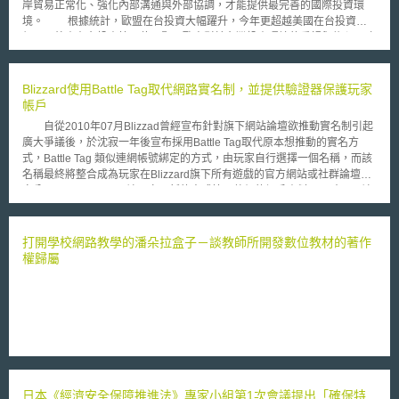
岸貿易正常化、強化內部溝通與外部協調，才能提供最完善的國際投資環
境。 根據統計，歐盟在台投資大幅躍升，今年更超越美國在台投資總
額，居外資在台投資第一位，顯示歐商對於台灣投資環境的重視與信心；政
府也有決心繼續鬆綁法規，強化區域整合，以提供完善投資環境。對於歐洲
商會建議之重點議題，經建會已對於各項議題作出初步回應，並表示行政院
相關機關會積極檢討並持續溝通。 經建會胡勝正主委強調，歐洲商會
Blizzard使用Battle Tag取代網路實名制，並提供驗證器保護玩家
所關切的議題有些牽涉全面政治環境考量，例如擴大開放大陸商品來台或放
帳戶
寬大陸投資40 ％上限等，將請主管機關朝放寬方向為整體性之研議規劃；
自從2010年07月Blizzad曾經宣布針對旗下網站論壇欲推動實名制引起
其至於他屬現行政策可行但未解決問題，經建會將持續協調相關部會，朝開
廣大爭議後，於沈寂一年後宣布採用Battle Tag取代原本想推動的實名方
放的方向規劃推動。
式，Battle Tag 類似連網帳號綁定的方式，由玩家自行選擇一個名稱，而該
名稱最終將整合成為玩家在Blizzard旗下所有遊戲的官方網站或社群論壇的
身分。 Battle Tag讓玩家用新的方式管理他們的帳戶資料，同時可以讓
曾經在遊戲中並肩作戰的玩家，在不同遊戲間找到彼此，而能保持聯繫。原
本Blizzard推實名制的目的之一在於確保玩家是否年滿18歲，但因引發爭議
而作罷。現在他們使用Battle Tag作為替代方法，而Battle Tag 其實是由玩
打開學校網路教學的潘朵拉盒子－談教師所開發數位教材的著作
家自行選擇一個帳號名稱，另外再由系統隨機分配4位數的代碼方式（例
權歸屬
如：名稱#1234），藉此創設出玩家自己獨特的名稱。 另一方面，為了
保護這些整合的帳戶，且提昇玩家的帳戶安全，Blizzard並採用驗證器
（Keychain Authenticator、 Mobile Authenticator），實際上驗證器就是一
種憑證，玩家將驗證器與帳號連結後，即可讓自己的帳戶增加一層防護，
Blizzard藉此希望降低玩家帳戶被盜的風險，因為越多玩家參與的遊戲，其
帳戶實體價值可能越高，且2012年5月15日發售的暗黑破壞神3（Diablo
Ⅲ），更開放了亞洲區以外的遊戲虛擬物品的現金拍賣場，如此玩家的帳戶
更需要重重保護，不過才發售不到一週的時間，就有許多玩家回報帳戶遭盜
日本《經濟安全保障推進法》專家小組第1次會議提出「確保特
用，其中亦有使用驗證器保護帳戶的玩家聲稱仍然遭盜用。