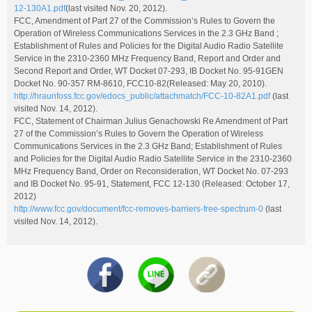
12-130A1.pdf
(last visited Nov. 20, 2012).
FCC, Amendment of Part 27 of the Commission’s Rules to Govern the
Operation of Wireless Communications Services in the 2.3 GHz Band ;
Establishment of Rules and Policies for the Digital Audio Radio Satellite
Service in the 2310-2360 MHz Frequency Band, Report and Order and
Second Report and Order, WT Docket 07-293, IB Docket No. 95-91GEN
Docket No. 90-357 RM-8610, FCC10-82(Released: May 20, 2010).
http://hraunfoss.fcc.gov/edocs_public/attachmatch/FCC-10-82A1.pdf
(last
visited Nov. 14, 2012).
FCC, Statement of Chairman Julius Genachowski Re Amendment of Part
27 of the Commission’s Rules to Govern the Operation of Wireless
Communications Services in the 2.3 GHz Band; Establishment of Rules
and Policies for the Digital Audio Radio Satellite Service in the 2310-2360
MHz Frequency Band, Order on Reconsideration, WT Docket No. 07-293
and IB Docket No. 95-91, Statement, FCC 12-130 (Released: October 17,
2012)
http://www.fcc.gov/document/fcc-removes-barriers-free-spectrum-0
(last
visited Nov. 14, 2012).