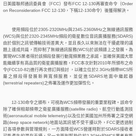
日美國聯邦通訊委員會（FCC）發布FCC 12-130再審查命令（Order
on Reconsideration FCC 12-130，下稱12-130命令）後獲得解決。
使用頻段位於2305-2320MHz與2345-2360MHz之無線通訊服務
(WCS)與位於2320-2345MHz頻段的衛星數位音訊廣播服務(SDARS)
由於個別之訊號傳輸技術差異大，並且長久以來無法在干擾處理的議
題上達成共識，而抑制了無線通訊服務(WCS)於該頻譜上之發展。為
實現WCS業者得於該頻段發展行動寬頻業務之承諾，並確保美國大眾
能繼續享有高品質的衛星廣播服務，FCC本次針對2010年所頒布之命
令(FCC10-82)進行再次修訂與檢討 ，以確立位於2.3GHz頻帶WCS所
屬之頻段得發展新興寬頻服務，並促進SDARS地面中繼起器
(terrestrial repeaters)之佈署及運作更加彈性化。
12-130命令之頒布，可視為WCS頻帶發展的重要里程碑。該命令
除了確保相鄰頻帶之衛星廣播服務(satellite radio)、航空行動遙測技
術(aeronautical mobile telemetry)以及位於美國加州所佈署之深空網
路(deep space network)地面站其訊號不受干擾以外，FCC更透過制
訂各項參數與管理規則，一方面降低WCS營運時對於SDARS接收者
可能產生的潛在干擾，另一方面則幫助位於2.3GHz的WCS業者有能