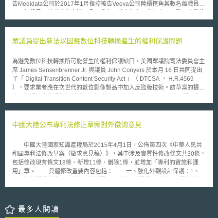
告Medidata公司於2017年1月指控被告Veeva公司陸續挖角其數名離職員
將與先進通訊服務供應者（provider of Advanced Communication
工，部份員工離職時私自拷貝公司檔案，其中包含原告的產品研發、商業策
service）合作，協助該補償計畫之進行。
略等營業秘密，而被告根據這些資訊開發了和原告相似的軟體，造成其重大
損害，因此向被告請求4.5億美元的損害賠償。 被告Veeva公司抗辯雖
然這些員工離職時私自保留原告的檔案，但原告在訴訟中並未明確說明哪些
眾議員提出新法以因應數位科技轉換產生的權利保護問題
屬於該公司的營業秘密，亦即未特定營業秘密標的；此外，即便這些離職員
工自行保留的檔案中有包含原告所稱之營業秘密，但原告提出的證據不足以
為避免數位科技轉換所可能發生的權利保護缺口，美國眾議院司法委員會主
證明被告有不當取用(misappropriation)其營業秘密，僅根據被告有僱用原
席 James Sensenbrenner Jr. 與議員 John Conyers 於本月 16 日共同提出
告離職員工等事實，即推論被告有不當取用。原告試圖透過此模糊和毫無根
了「 Digital Transition Content Security Act 」（ DTCSA ， H.R.4569
據的主張，限制產業的創新、競爭、人才流動。 本案歷經五年的纏
），要求業者應在次世代的數位影像製品中加入反盜版技術。該草案的提
訟，法院最終駁回原告請求。法官指出，原告在整個訴訟過程中並未明確定
出，無疑地為飽受盜版所苦的好萊塢注入一劑強心針。 原本可受到著
義哪些資訊屬於營業秘密，原告似乎認為任何資訊皆屬於其營業秘密，這樣
作權法保護的數位內容，一旦由數位轉換為類比（ analog ）形式，再由類
的主張無異於代表任何公司永遠無法挖角其他公司的員工，因為這些員工到
比轉換回數位後，其品質上雖稍受影響，但此一新的數位內容即不再受著作
新公司任職後所說的任何話，都會間接地揭露他們在之前工作中所學習到的
權法的保障，眾議員 John Conyers 將之稱為「類比漏洞」（ analog hole
中國大陸公布專利法修正草案對外徵詢意見
事情，因此駁回原告之訴。 從本案可以觀察到，企業應定期盤點公司
）， DTCSA 的提出即在於因應此一棘手問題。未來草案若能順利通過，除
內部資訊，明確界定營業秘密範圍，並落實管理及妥善留存相關證據，發生
非業者能提出有效阻斷違法複製的策略，否則在一年緩衝期過後，業者凡有
侵害營業秘密爭議時才能有效舉證。 「本文同步刊登於TIPS網站
中國大陸國家知識產權局於2015年4月1日，公佈第四次《中華人民共
製造或販售可將類比影像訊號轉換為數位訊號之設備，均將被宣布為違法。
（https://www.tips.org.tw ）」
和國專利法修改草案（徵求意見稿）》，其中涉及實質性修改條文共30條，
可能因此受到影響者，包括了電腦調頻器（ PC-based tuner ）與數位錄影
包括修改現有條文18條、新增11條、刪除1條，並增加「專利的實施和運
機（ digital video recorder ）等。 全美電影協會（ MPAA ）對此新法
用」章。 具體修改重要內容包括： 一、強化外觀設計保護：1、產
大表歡迎，主席 Dan Glickman 認為 DTCSA 的提出，不僅保護了權利人，
品局部外觀設計納入專利法保護範圍。2、增加外觀設計專利國內優先權制
同時也將提供消費者更多的選擇。但另一方面，在 DTCSA 賦予商業部（
度。3、將外觀設計專利權之保護期限由10年延長到15年。4、鑒於實用新
Commerce Department ）更大的權力以監視家電製造業者之下，草案無可
型和外觀設計專利權的授予沒有經過實質審查，具有不穩定性，草案增訂
避免地將遭致來自業者一方強大的反彈力量。
「專利權評價報告」作為侵權糾紛審理和處理過程中必須提交的「證據」，
最多人閱讀
當事人無正當理由不提交，需自行承擔訴訟上不利後果。 二、提升發