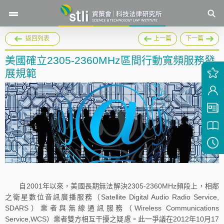
返回列表
上一篇
下一篇
美國確立2305-2360MHz區間行動寬頻服務發
展規範
自2001年以來，美國長期無法解決2305-2360MHz頻段上，相鄰
之衛星數位音訊廣播服務（Satellite Digital Audio Radio Service,
SDARS）業者與無線通訊服務（Wireless Communications
Service,WCS）業者雙方相互干擾之疑慮。此一爭議在2012年10月17