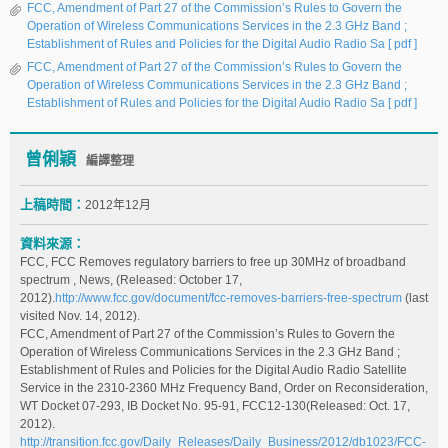
FCC, Amendment of Part 27 of the Commission’s Rules to Govern the
Operation of Wireless Communications Services in the 2.3 GHz Band ;
Establishment of Rules and Policies for the Digital Audio Radio Sa
[ pdf ]
FCC, Amendment of Part 27 of the Commission’s Rules to Govern the
Operation of Wireless Communications Services in the 2.3 GHz Band ;
Establishment of Rules and Policies for the Digital Audio Radio Sa
[ pdf ]
曾俐穎
編譯整理
上稿時間：
2012年12月
資料來源：
FCC, FCC Removes regulatory barriers to free up 30MHz of broadband
spectrum , News, (Released: October 17,
2012).
http://www.fcc.gov/document/fcc-removes-barriers-free-spectrum
(last
visited Nov. 14, 2012).
FCC, Amendment of Part 27 of the Commission’s Rules to Govern the
Operation of Wireless Communications Services in the 2.3 GHz Band ;
Establishment of Rules and Policies for the Digital Audio Radio Satellite
Service in the 2310-2360 MHz Frequency Band, Order on Reconsideration,
WT Docket 07-293, IB Docket No. 95-91, FCC12-130(Released: Oct. 17,
2012).
http://transition.fcc.gov/Daily_Releases/Daily_Business/2012/db1023/FCC-