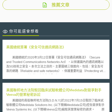
推薦文章
你可能還會想看
美國總統簽署《安全可信通訊網路法》
美國總統於2020年3月12日簽署《安全可信通訊網路法》（Secure
and Trusted Communications Networks Act），以保護國內的通訊網路以
及5G技術之安全。本次立法之目的，主要圍繞三個面向，包括：安全及可
靠的網路（Reliable and safe networks）、保護重要利益（Protecting vital
interests）以及確保美國未來的安全（Securing America’s future）。
由於國家安全取決於高速與可靠的通訊網路，若使用由無法信賴之供應商建
置的電信設施，將威脅到國內網路安全。因此，本法要求聯邦通訊委員會
（Federal Communications Commission）應於本法施行一年內於其網站
美國聯邦地方法院駁回臨床試驗軟體公司Medidata對競爭對手
內公布造成國家安全威脅之法人名單，並禁止由名單上之法人建置美國國內
Veeva的營業秘密訴訟
關鍵之電信設施。另外，本法亦禁止使用聯邦經費向造成國家安全威脅之法
美國紐約南區聯邦地方法院(S.D.N.Y.)於2022年7月15日駁回了臨床試
人購買或租借電信設備，並以安全可信之通訊網路補償計畫（Secure and
驗軟體公司Medidata Solutions Inc. (以下簡稱Medidata公司)控告競爭對手
Trusted Communications Networks Reimbursement Program）作為因拆
Veeva Systems Inc. (以下簡稱Veeva公司)竊取其營業秘密的請求。 原
除與更換既有造成國家安全威脅之電信設備之補償機制，聯邦通訊委員會亦