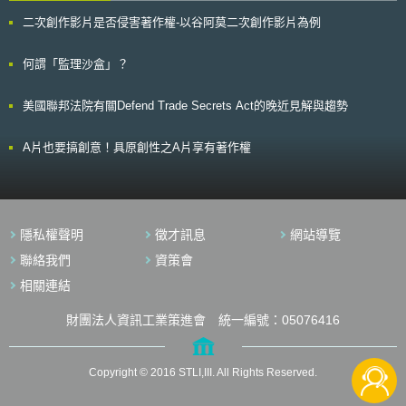
明人地位：1、草案規定「利用本單位物質技術條件完成的發明創造」，權
二次創作影片是否侵害著作權-以谷阿莫二次創作影片為例
利歸屬優先適用約定原則，若未約定時，申請專利權利歸屬於發明人或設計
人。2、為解決國家設立之研究機構、高等院校專利技術移轉率低問題，允
許發明人或設計人在單位怠於實施發明情形下，可與單位協商自行實施或者
何謂「監理沙盒」？
授權他人實施該專利，並按照協議享有相應權益，藉以激勵發明人積極進行
技轉實施。 本次意見徵集時間已於4月28日截止，上述強化外觀設計保
美國聯邦法院有關Defend Trade Secrets Act的晚近見解與趨勢
護及發明人地位作法，得否順利通過，有待後續持續追蹤。
A片也要搞創意！具原創性之A片享有著作權
隱私權聲明
徵才訊息
網站導覽
聯絡我們
資策會
相關連結
財團法人資訊工業策進會 統一編號：05076416
Copyright © 2016 STLI,III. All Rights Reserved.