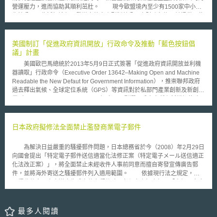
營運壓力，進而協助其順利茁壯。 現今歐盟境內至少有1500家中小型
生技公司，為減輕這類研發導向的中小型製藥公司之財務負擔，並提供一些
藥政管理上的專門協助，歐盟於去2005年12月15日通過了〝歐盟醫藥品管
理局協助中小型公司發展規則（COMMISSION REGULATION (EC) No
2049/2005 laying down, pursuant to Regulation (EC) No 726/2004 of the
美國制訂「促進政府資訊開放」行政命令及推動「藍色按鈕倡
European Parliament and of the Council, rules regarding the payment of
議」計畫
fees to, and the receipt of administrative assistance from, the European
美國歐巴馬總統於2013年5月9日正式簽署「促進政府資訊開放並利機
Medicines Agency by micro, small and medium-sized enterprises,以下簡
器讀取」行政命令（Executive Order 13642–Making Open and Machine
稱本規則）〞。 本規則主要是希望EMA（European Medicines
Readable the New Defaut for Government Information），推崇聯邦政府
Agency, 即歐盟醫藥品管理局）能透過相關規費之減免及提供科學諮詢的方
過去釋出氣候、全球定位系統（GPS）等資訊對於私部門產業創新及新創事
式，降低中小型公司新藥上市申請費用（一般而言，人類用新藥於歐盟上市
業（entrepreneurship and star-up）之正面影響，盼未來所有新增加的政
需支付14 萬歐元的申請費用），進而促進技術創新及新藥研發。另為協助
府資料在資訊安全和隱私權雙重確保之前提下，將開放以可供機器可讀取之
中小型公司能更快速及方便地利用到這些優惠，本規則特要求EMA應於其內
格式給公共大眾，帶動整體經濟正面循環發展。之前，美國推動聯邦政府資
部建立〝中小企業辦公室（SME Office）〞，並製作詳細之使用者手冊
料開放政策，重要者為白宮科學技術政策辦公室（Office of Science and
日本政府擬修法全面禁止濫發商業電子郵件
（User Guide）供中小型公司參考。 台灣大部分的生技製藥公司亦屬
Technology Policy, OSTP）於2009年3月份啟動「開放政府倡議」（Open
中小型，故政府應思考如何幫助這些公司成長茁壯。雖然我國對生技製藥產
Government Initiative），民眾可透過「Data.gov」入口網站 ，取得高價
業相關已提供投資抵減優惠，但卻無特別針對中小型生技製藥公司的藥政管
為解決日益嚴重的騷擾郵件問題，日本總務省於今（2008）年2月29日
值、機器可讀取之聯邦政府資料。 近年來，在公部門政府政策鼓勵導
理法規，歐盟前述立法及其精神值得我國借鏡。
向國會提出「特定電子郵件送信適當化法修正案（特定電子メール送信適正
引下，不同的產業也逐漸發展出適用於特定產業的共同互通性標準
化法改正案）」，將全面禁止未經收件人事前同意而擅自寄發宣傳廣告郵
（sectoral interoparability）。以醫療衛生領域為例，從2010年開始，歐巴
件，並將海外寄送之騷擾郵件列入適用範圍。 依據現行法之規定，未
馬總統乃宣布「藍色按鈕倡議」（Blue Button Initiative），病患得透過特
取得收件人同意寄送廣告或宣傳之郵件時，必須在主旨上標明「未經同意廣
定網頁（web-based）簡易下載其健康資訊（health information），並可
告」，並負有標示寄件人名稱、電話號碼之義務。如收件人發出拒絕收件之
供重複利用的格式下；同時，患者也可以選擇將該資訊分享給健康照護提供
通知時，即禁止再傳送相關郵件；違反者將處以一年以下拘役或100萬日圓
者（health care provider）、保險公司和信任的第三者（trusted third
以下罰金。然而，一旦收件人回覆拒絕收件，將使業者察知該郵件帳號為有
最多人閱讀
parties）。該倡議更挑戰軟體開發者（developer）在藍色按鈕的基礎上，
效帳號；故收件人對騷擾郵件大多不予理會，但如收件人未回覆拒絕收件之