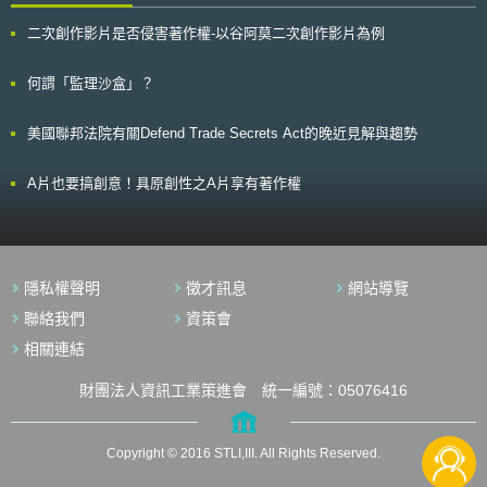
開發更多的Apps軟體，使當事人更容易去管理掌控自身健康的狀況。在能
訊息時，該騷擾郵件仍得合法寄送。此外，依據調查，目前騷擾郵件中，有
源科技領域，近似於藍色按鈕倡議，白宮幕僚科技長Aneesh Chopra於
二次創作影片是否侵害著作權-以谷阿莫二次創作影片為例
九成的電腦郵件及半數的行動電話簡訊，均是從海外所發出，而迴避了現行
2011年9月，也發起了「綠色按鈕倡議」（green button initaitive），挑戰
法之規範。 因此，本次修正草案明定全面禁止未經同意擅自傳送商業
美國境內大小事業單位（utilities）投入參與該倡議，研發一個機器可讀取之
電子郵件至他人電腦或行動電話；即使取得收信同意，如中途拒絕時，其後
何謂「監理沙盒」？
開放格式（a machine-readable open format），使消費者得透過連線網路
即禁止再傳送郵件。此外，草案並課以郵件中應明示寄件者姓名、名稱及電
重複近取之。 有鑒於網際網路開放的特性，且近年來來自外國網路攻
子郵件地址，並要求須保存如何取得收件者同意之相關記錄。現行法不適用
擊不斷，於2013年2月份，NIST與國際間重要標準組織，如ISO、IEC和
美國聯邦法院有關Defend Trade Secrets Act的晚近見解與趨勢
之海外寄送之騷擾電子郵件，也將與日本國內電子郵件受到相同規範。如偽
IEEE，首度就感應網絡（sensor networks）、機器對機器（M2M）和智慧
裝電子郵件地址而傳送郵件時，或經總務省要求改善而未加以改善時，將處
聯網（IoT），提出一個跨界面之共通標準計畫（ISO/IEC/IEEE P21451-1-4
以最高3000萬日圓罰金。本修正法案預定於2008年中施行。
A片也要搞創意！具原創性之A片享有著作權
XMPP），該共通標準計畫內容包含: 封包傳輸（檢測）、全球獨特辨識、
政策控制和加密，此共通標準得確保未來巨量資料領域資料近取之安全性
。
隱私權聲明
徵才訊息
網站導覽
聯絡我們
資策會
相關連結
財團法人資訊工業策進會 統一編號：05076416
Copyright © 2016 STLI,III. All Rights Reserved.