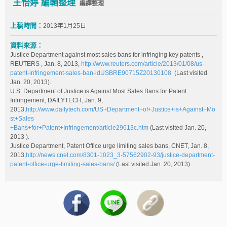
王怡婷 編輯整理
編譯整理
上稿時間：
2013年1月25日
資料來源：
Justice Department against most sales bans for infringing key patents ,
REUTERS , Jan. 8, 2013,
http://www.reuters.com/article/2013/01/08/us-
patent-infringement-sales-ban-idUSBRE90715Z20130108
(Last visited
Jan. 20, 2013).
U.S. Department of Justice is Against Most Sales Bans for Patent
Infringement, DAILYTECH, Jan. 9,
2013,
http://www.dailytech.com/US+Department+of+Justice+is+Against+Mo
st+Sales
+Bans+for+Patent+Infringement/article29613c.htm
(Last visited Jan. 20,
2013 ).
Justice Department, Patent Office urge limiting sales bans, CNET, Jan. 8,
2013,
http://news.cnet.com/8301-1023_3-57562902-93/justice-department-
patent-office-urge-limiting-sales-bans/
(Last visited Jan. 20, 2013).