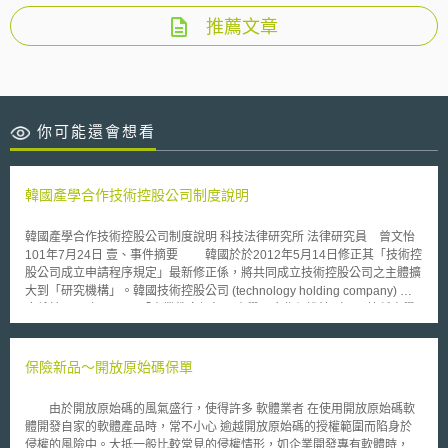
推薦文章
你可能還會想看
韓國產學合作技術控股公司制度說明
韓國產學合作技術控股公司制度說明 科技法律研究所 法律研究員 曾文怡
101年7月24日 壹、事件摘要 韓國於於2012年5月14日修正其「技術控
股公司成立申請程序規定」最新修正係，將共同成立技術控股公司之主體擴
大到「研究機構」。韓國技術控股公司 (technology holding company) 制
度係於2007年8月3日「產業教育振興及產學研合作促進法（以下簡稱產學
研合作促進法）」修法所新增之制度。為落實產學研合作促進法，韓國教育
科學技術部於2008年6月組成「產學研合作技術控股公司成立許可諮詢委員
會」，同年8月，並依據「產業教育振興及產學研合作促進法施行規則」第3
保險新品～開放原始碼保單
條第5項，制訂公告「技術控股公司成立申請程序規定」。截至2012年5月
止，韓國已成立技術控股公司之大學共有17間，其所成立之子公司計有58
由於開放原始碼的風氣盛行，使得許多 軟體業者 在使用開放原始碼軟
間。 貳、重點說明 一、韓國技術控股公司成立條件及流程 (一)技術控股公
體開發自家的軟體產品時，常不小心 逾越開放原始碼的授權範圍而陷身於
司成立主體及條件 依韓國產學研合作促進法第2條第8款規定，所謂
侵權的風險中。大抵一般比較常見的侵權情形，如企業開發專有軟體時，