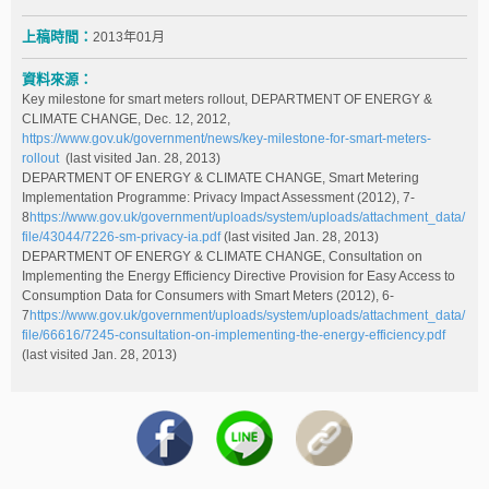
上稿時間：
2013年01月
資料來源：
Key milestone for smart meters rollout, DEPARTMENT OF ENERGY &
CLIMATE CHANGE, Dec. 12, 2012,
https://www.gov.uk/government/news/key-milestone-for-smart-meters-
rollout
(last visited Jan. 28, 2013)
DEPARTMENT OF ENERGY & CLIMATE CHANGE, Smart Metering
Implementation Programme: Privacy Impact Assessment (2012), 7-
8
https://www.gov.uk/government/uploads/system/uploads/attachment_data/
file/43044/7226-sm-privacy-ia.pdf
(last visited Jan. 28, 2013)
DEPARTMENT OF ENERGY & CLIMATE CHANGE, Consultation on
Implementing the Energy Efficiency Directive Provision for Easy Access to
Consumption Data for Consumers with Smart Meters (2012), 6-
7
https://www.gov.uk/government/uploads/system/uploads/attachment_data/
file/66616/7245-consultation-on-implementing-the-energy-efficiency.pdf
(last visited Jan. 28, 2013)