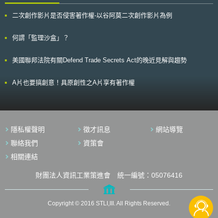
所帶來的安全性更新；(2)供應商：若5G通訊營運業者對供應商過度依賴，
出、子公司營業之全部或一部讓與、子公司之分割等相關業務 4.支援子公司
會導致攻擊者可利用的攻擊路徑的增加。 5G網路開展將帶來許多影
之資金籌措 5.將技術控股公司本身擁有之技術移轉或事業化後給子公司，及
二次創作影片是否侵害著作權-以谷阿莫二次創作影片為例
響，包含： 隨著5G網路軟體發展，攻擊者有更多潛在切入點；與軟體有關
協助子公司將其技術移轉、事業化 6.子公司之宣傳、教育訓練、行銷 7.與創
的安全風險漏洞管理十分重要，供應商內部不良的軟體開發流程會使攻擊者
業育成中心、實驗室、產學研合作促進法第37條第1項之合作研究所、產業
容易將惡意軟件植入後門，且難以被發現。 對單一供應商的依賴也會帶來
何謂「監理沙盒」？
技術園區或校區內設置營運之企業及研究所之相互合作 8.技術控股公司將其
風險增加，包含供應鏈中斷風險、增加供應商變更成本、供應商受到非歐盟
擁有之技術移轉予企業 9.為將技術控股公司擁有之技術或出資予子公司之技
國家有意介入的可能性、以及在產品供應瑕疵的情況下營運業者難以採行應
術事業化，組成投資基金 10.中介該產業教育機構或研究機構擁有之技術移
美國聯邦法院有關Defend Trade Secrets Act的晚近見解與趨勢
變措施等。 隨著5G網絡作為許多關鍵資通訊應用的骨幹，對5G網路可用
轉至企業並事業化 11.對該產業教育機構和子公司以外之其它產業教育機構
性、完整性、機密性的威脅將成為國家安全隱憂，也是歐盟未來需要面對的
及其它公司之技術經營及教育訓練之支援 (四)利潤分配之使用限制 大學
最大的網路安全挑戰。
之產學合作團應將從技術控股公司接受之利潤或其他收入，使用在其固有業
A片也要搞創意！具原創性之A片享有著作權
務以及大學研究活動上；又，若技術控股公司係大學之產學合作團與研究機
構共同成立的話，研究機構自技術控股公司接受之利潤或其他收入，應再投
資於其研究開發活動或技術控股公司等與研究開發相關用途上。 二、韓國
技術控股公司成立現況 截至2012年5月止，韓國已成立技術控股公司之
大學共有17間[4]，其所成立之子公司計有58間。據了解，目前尚有成均館
隱私權聲明
徵才訊息
網站導覽
大學、韓國科學技術院 (Korea Advanced Institute of Science &
聯絡我們
資策會
Technology, KAIST) 、加圖立大學、首爾市立大學等大學正著手進行設立技
術控股公司的申請準備。 參、事件評析 一、技術控股公司制度目的在於促
相關連結
進技術移轉及商品化，以控股收益再投資大學研發活動 韓國於2007年
修訂產學研合作促進法，新增「技術控股公司」制度，賦予大學直接成立技
財團法人資訊工業策進會 統一編號：05076416
術控股公司的法律依據。相較於大學之產學合作團，主要係將其研發之技術
移轉至企業，從企業獲得單純之收益 ( 技轉費用及權利金 ) ，有所差別。因
為技術控股公司設立目的在於促使其積極利用所有之技術，不僅從事技術移
Copyright © 2016 STLI,III. All Rights Reserved.
轉業務，更得將技術予以商品化，以創造控股收益並再投資於研發活動，使
既有技術得予以追加開發。如此一來，技術控股公司不僅提高大學的研發能