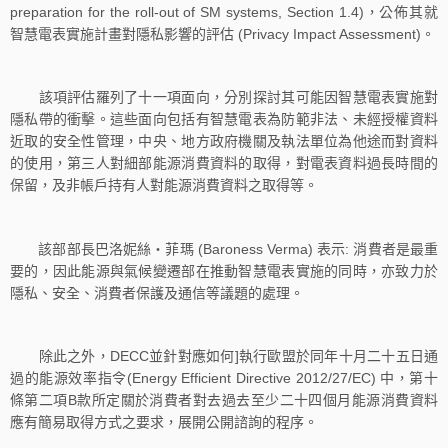
preparation for the roll-out of SM systems, Section 1.4)，公佈其就
智慧電表實施計畫對隱私影響的評估 (Privacy Impact Assessment)。
該項評估羅列了十一項面向，分別探討其可能因智慧電表實施對
隱私帶的衝擊。這些面向包括有智慧電表為防範非法、未經授權資料
近取的安全性管理，中央、地方政府機關及執法單位為他途而對資料
的使用，第三人對細部能源消費資料的取得，對電表資料過長時間的
保留，及非帳戶持有人對能源消費資料之取得等。
該部部長巴洛妮絲‧菲瑪 (Baroness Verma) 表示: 消費者是最重
要的，因此能源與氣候變遷部在推動智慧電表實施的同時，亦致力於
隱私、安全、消費者保護及通信等議題的處理。
除此之外，DECC並針對應如何]執行歐盟於同年十月二十五日通
過的能源效率指令(Energy Efficient Directive 2012/27/EC) 中，第十
條第二項B款所定關於消費者對去過去至少二十四個月能源消費資料
應有簡易取得方式之要求，展開公開諮詢的程序。