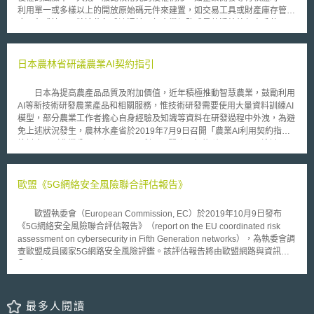
「技術控股公司」，係指大學之產學合作團 ( 類似我國大學技術移轉中心 )
利用單一或多樣以上的開放原始碼元件來建置，如交易工具或財產庫存管理
或研究機構，擁有總統令所規定之技術[1]，並以技術事業化為目的而成立公
應用程式等，而將這些程式流通於內部企業網路或是傳遞給外部客戶使用
司，並持有其它公司之股份，以支配該公司。依韓國產學研合作促進法第36
時，已構成”散佈”行為，是觸犯了開放原始碼 GPL （ General Public
條之2，成立技術控股公司之主體得為大學之產學合作團本身，或由各大學
License ，通用公共許可 ）授權 。 日前位於紐約的 開放原始碼風險管
之產學合作團、學校法人[2]、研究機構共同成立。且技術控股公司應符合下
理公司（ Open Source Risk Management ， OSRM ）結合 Lloyd's 保險業
日本農林省研議農業AI契約指引
列4項要件： 1.股份公司 2.公司幹部須未符合「國家公務員法」第33條第1
者 Kiln 及 Miller 保險經紀公司推出開放原始碼保單來承擔企業使用開放原
項各款[3]規定之喪失資格事由 3.產學合作團 ( 包含共同成立技術控股公司之
始碼的風險，該保險單最高賠償金額為 1000 萬美元。平均而言，企業若是
其它機關 ( 構 )) 以技術出資須超過資本額之30%，且擁有超過發行股份總數
日本為提高農產品品質及附加價值，近年積極推動智慧農業，鼓勵利用
投保 100 萬美元的保單，每年大約必須支付 2 萬美元的保險費。
之50% 4.其它由總統令規定須具備之標準 ( 即全職專業人力1名以上及擁有
AI等新技術研發農業產品和相關服務，惟技術研發需要使用大量資料訓練AI
專用空間 ) 具備上述條件後，應取得韓國教育科學技術部長之許可，始得成
模型，部分農業工作者擔心自身經驗及知識等資料在研發過程中外洩，為避
立。 (二)技術控股公司成立流程 欲成立技術控股公司之產學合作團，應
免上述狀況發生，農林水產省於2019年7月9日召開「農業AI利用契約指引
向教育科學技術部提出「技術控股公司設立許可申請書」，若是兩個以上機
檢討會」（農業分野におけるAIの利用に関する契約ガイドライン検討
關 ( 構 ) 共同成立技術控股公司之情形，則應選定一個代表機關 ( 構 ) 提出
会），研議「農業AI利用契約指引」，防止在進行AI相關應用研發時，農業
申請。除了提出申請書外，亦須提出「技術控股公司成立計畫書」以及「公
工作者提供之資料不慎外洩或遭到不當利用，導致其權益受損。 「農
司幹部之履歷」各1份，其中技術控股公司成立計畫書內應包含成立目的、
業AI利用契約指引檢討會」於2019年12月19日舉辦第3次會議，公布農業AI
歐盟《5G網絡安全風險聯合評估報告》
出資內容及比例、事業計畫書 ( 包含技術控股公司擁有之人力及設施等相關
利用契約指引草案，草案內容包括(1)總論︰說明本指引之制定目的、農業
事項 ) 。 教育科學技術部受理許可申請書後，須在30日內處理，並將
與AI的關係，以及本指引與其他類似指引之差異和適用範圍；(2)農業AI產
歐盟執委會（European Commission, EC）於2019年10月9日發布
結果通知申請人。若許可該技術控股公司之成立，則應發予申請人1份「技
品、服務契約基本事項︰說明利用AI研發之農業產品和服務相關之智慧財產
《5G網絡安全風險聯合評估報告》（report on the EU coordinated risk
術控股公司成立許可書」；反之，則應告知申請人不予許可之事由。而 技
權，契約要件（契約目的及契約當事人等）及農業AI模型研發流程等基本概
assessment on cybersecurity in Fifth Generation networks），為執委會調
術控股公司成立後，仍可另外成立子公司，但必須持有該子公司之20%以上
念；(3)農業AI產品、服務契約注意事項︰說明AI產品和服務契約之特徵和注
查歐盟成員國家5G網路安全風險評鑑。該評估報告將由歐盟網路與資訊安
股份；子公司得為「股份公司」或「有限公司」。 (三)技術控股公司業務範
意事項，以及利用AI等新技術進行研發之當事人訂定契約時應注意的問題，
全局（European Union Agency for Network and Information Security,
圍 技術控股公司除了負責公司營運業務外，亦包括其子公司之經營管
如農業工作者所提供之資料的重要性、以及個人資料的處理方式等；(4)契
ENISA）後續進一步分析歐盟發展5G行動通訊所帶來的網路安全威脅。
理及其相關業務，此外亦可從事「產業教育振興及產學研合作促進法施行
約範本︰針對農業AI研發契約、農業AI產品和服務利用契約，以及向第三方
報告中顯示，5G網路的安全挑戰，主要來自(1)5G技術關鍵創新：尤其
令」第43條規定之下列業務： 1.對子公司之技術及經營諮詢 2.支援子公司
提供農業資料之契約，說明契約內容重點及提供範本供作參考。
是5G軟體重要組成部分與5G廣泛的服務和應用等技術創新，以及技術創新
最多人閱讀
之企業公開 3.子公司和其它公司間之合併、子公司股份之全部或一部之賣